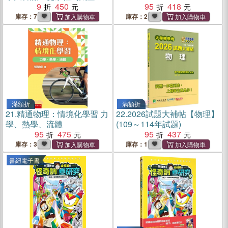
腦洞大開的226個物理現象與
9
450
95
418
原理
庫存：7
庫存：2
滿額折
滿額折
21.
精通物理：情境化學習 力
22.
2026試題大補帖【物理】
學、熱學、流體
(109～114年試題)
95
475
95
437
庫存：3
庫存：1
書紐電子書