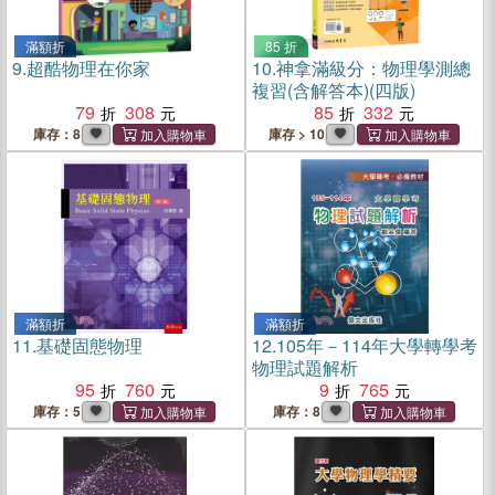
滿額折
85 折
9.
超酷物理在你家
10.
神拿滿級分：物理學測總
複習(含解答本)(四版)
79
308
85
332
庫存：8
庫存 > 10
滿額折
滿額折
11.
基礎固態物理
12.
105年－114年大學轉學考
物理試題解析
95
760
9
765
庫存：5
庫存：8