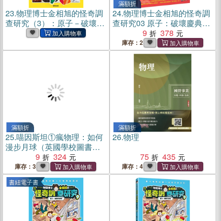
滿額折
23.
物理博士金相旭的怪奇調
24.
物理博士金相旭的怪奇調
查研究（3）：原子－破壞慶
查研究03 原子：破壞慶典的
典的阿托米(電子書)
阿托米（隨書附贈物理原形
9
378
收藏閃卡01張）
庫存：2
滿額折
滿額折
25.
喵因斯坦①瘋物理：如何
26.
物理
漫步月球（英國學校圖書館
協會入選書單）
9
324
75
435
庫存：3
庫存：4
書紐電子書