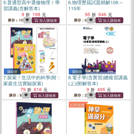
5.
普通型高中選修物理Ⅰ學
6.
物理歷屆試題精解106～
習講義(含解答本)
115年
9
198
95
646
庫存 > 10
庫存：6
滿額折
滿額折
7.
探索！生活中的科學(附：
8.
電子學(含實習)總複習講義
家庭生活實驗探索)
(上)(附解答本)
79
616
9
495
庫存：6
庫存：2
紅利兌換