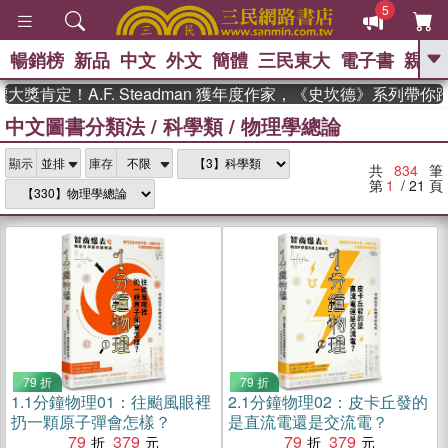
5
暢銷榜
新品
中文
外文
簡體
三民東大
電子書
親子
GO
！A.F. Steadman 獲年度作家，《史坎德》系列帶你踏上熱
中文圖書分類法
/
科學類
/
物理學總論
、
熱搜：
東野圭吾
高希均教授回憶錄
、
、
、
The Odyssey
父親節
花開錦
、
、
、
顯示
庫存
繡
暑期推薦
方念華
台灣的
共
834
筆
、
李登輝時代
數學女孩：黎曼猜想
第
1
/ 21
頁
、
、
偉大的迷走神經
如果歷史是一
、
群喵
臺灣漫遊錄
79 折
79 折
1.
1分鐘物理01：往颱風眼裡
2.
1分鐘物理02：皮卡丘發的
扔一顆原子彈會怎樣？
是直流電還是交流電？
79
379
79
379