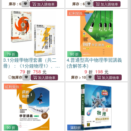
庫存：6
庫存：6
紅利兌換
79 折
90 折
3.
1分鐘學物理套書（共二
4.
普通型高中物理學習講義
冊）：《1分鐘物理1》、《1
(含解答本)
分鐘物理2》
79
758
9
198
無庫存
庫存 > 10
紅利兌換
90 折
滿額折