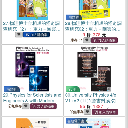
滿額折
27.
物理博士金相旭的怪奇調
28.
物理博士金相旭的怪奇調
查研究（2）：重力－幽靈的
查研究02：重力－幽靈的祕
祕密(電子書)
密（隨書附贈物理原形收藏
9
378
閃卡1張）
庫存：1
滿額折
95 折
29.
Physics for Scientists and
30.
University Physics 4/e
Engineers & with Modern
V1+V2 (TL)*(套書封膜,勿拆
Physics 11/e Custom
冊單售)* (TL)
95
1387
無庫存
Version (TL)(封膜不分售)
無庫存
書紐電子書