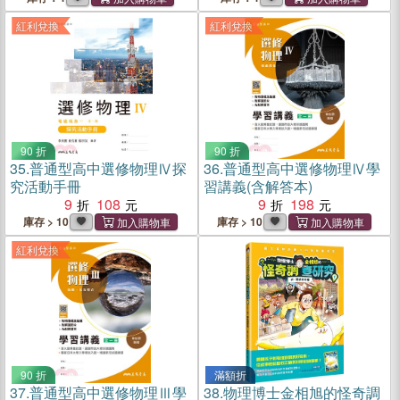
紅利兌換
紅利兌換
90 折
90 折
35.
普通型高中選修物理Ⅳ探
36.
普通型高中選修物理Ⅳ學
究活動手冊
習講義(含解答本)
9
108
9
198
庫存 > 10
庫存 > 10
紅利兌換
90 折
滿額折
37.
普通型高中選修物理Ⅲ學
38.
物理博士金相旭的怪奇調