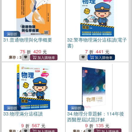
滿額折
31.
普通物理與化學概要
32.
警專物理滿分這樣讀(電子
書)
75
420
7
441
庫存：3
滿額折
滿額折
33.
物理滿分這樣讀
34.
物理分章題解：114年後
西醫歷屆試題詳解
9
567
9
135
庫存：4
庫存：4