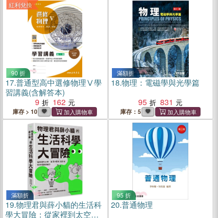
紅利兌換
90 折
滿額折
17.
普通型高中選修物理Ⅴ學
18.
物理：電磁學與光學篇
習講義(含解答本)
9
162
95
831
庫存 > 10
庫存：5
滿額折
95 折
19.
物理君與薛小貓的生活科
20.
普通物理
學大冒險：從家裡到太空，