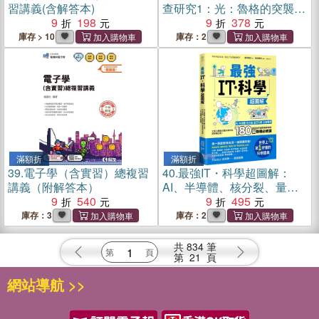
習講義(含解答本)
查研究1：光：魯格的突襲
9
198
（隨書附贈物理原形收藏閃
9
378
卡1張）
庫存 > 10
庫存：2
滿額折
滿額折
39.
電子學（含實習）總複習
40.
最強IT・科學超圖解：
講義（附解答本）
AI、半導體、核分裂、量子
9
540
力學、太空電梯……創造我
9
495
們世界與未來的180個物理必
庫存：3
庫存：2
修課
共
834
筆
第
21
頁
網站導航 >>