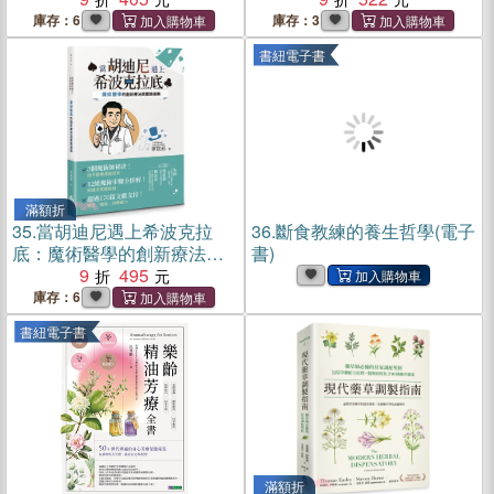
庫存：6
庫存：3
書紐電子書
滿額折
35.
當胡迪尼遇上希波克拉
36.
斷食教練的養生哲學(電子
底：魔術醫學的創新療法與
書)
實踐指南
9
495
庫存：6
書紐電子書
滿額折