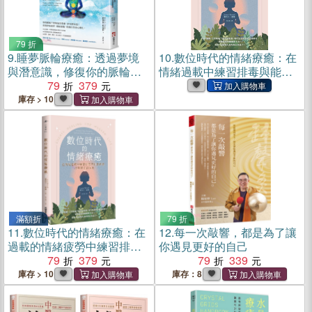
79 折
9.
睡夢脈輪療癒：透過夢境
10.
數位時代的情緒療癒：在
與潛意識，修復你的脈輪與
情緒過載中練習排毒與能量
身體健康
79
379
修復，得到真正的休息(電子
書)
庫存 > 10
滿額折
79 折
11.
數位時代的情緒療癒：在
12.
每一次敲響，都是為了讓
過載的情緒疲勞中練習排
你遇見更好的自己
毒，得到真正的休息
79
379
79
339
庫存 > 10
庫存：8