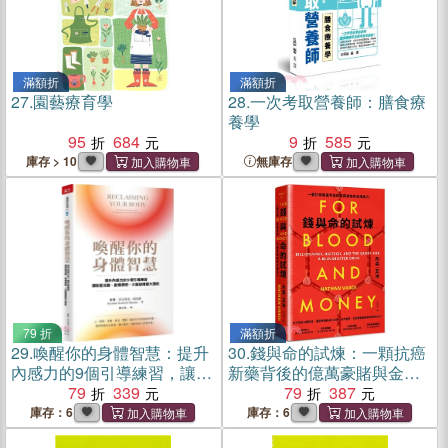
滿額折
滿額折
27.
園藝療育學
28.
一次考取營養師：膳食療
養學
95
684
9
585
庫存 > 10
無庫存
79 折
滿額折
29.
喚醒你的身體智慧：提升
30.
錢與命的試煉：一顆抗癌
內感力的9個引導練習，讓能
新藥背後的億萬豪賭與金權
量流動、創傷療癒、大腦發
79
339
角力
79
387
揮最大潛能
庫存：6
庫存：6