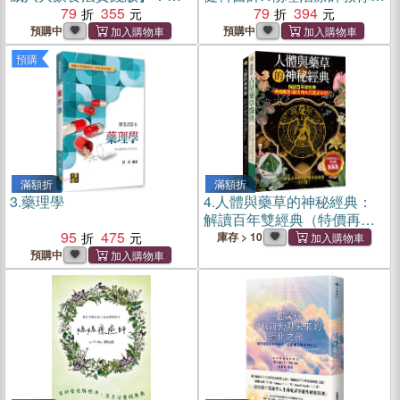
天這樣吃，讓癌細胞消失！
79
355
家安全復健、省力照護，從
79
394
120道強化免疫力、改善代謝
躺姿到站姿，找回生活自主
預購中
預購中
異常的食療湯粥
力
預購
滿額折
滿額折
3.
藥理學
4.
人體與藥草的神秘經典：
解讀百年雙經典（特價再送
95
475
〈魔法四大元素金字塔〉）
庫存 > 10
預購中