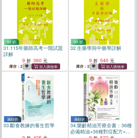
90 折
90 折
31.
115年藥師高考一階試題
32.
生藥學與中藥學詳解
詳解
9
360
9
540
庫存：2
庫存：2
滿額折
滿額折
33.
斷食教練的養生哲學
34.
樂齡精油芳療全書：36種
必備精油×36種對症配方×8
9
405
種純露×24種實用芳香小物
9
522