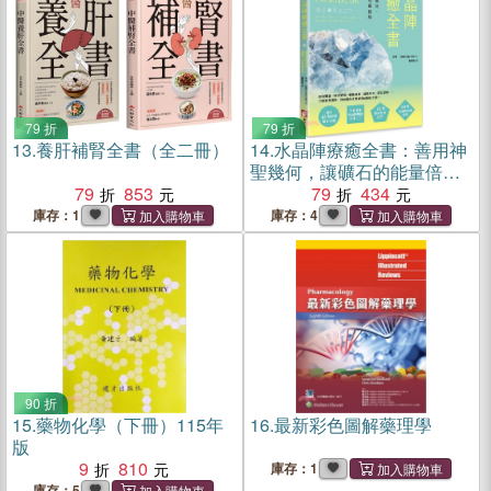
79 折
79 折
13.
養肝補腎全書（全二冊）
14.
水晶陣療癒全書：善用神
聖幾何，讓礦石的能量倍增
79
853
（隨附：43種常用礦石介
79
434
紹）
庫存：1
庫存：4
90 折
15.
藥物化學（下冊）115年
16.
最新彩色圖解藥理學
版
9
810
庫存：1
庫存：5