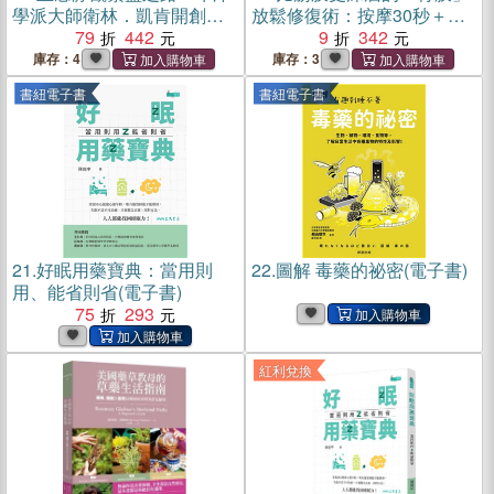
學派大師衛林．凱肯開創性
放鬆修復術：按摩30秒＋伸
全球十二堂日常實踐課
79
442
展30秒，痠痛、僵硬、鬆
9
342
弛、歪斜，1次就有感！
庫存：4
庫存：3
書紐電子書
書紐電子書
21.
好眠用藥寶典：當用則
22.
圖解 毒藥的祕密(電子書)
用、能省則省(電子書)
75
293
紅利兌換