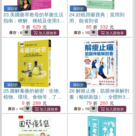
滿額折
滿額折
23.
美國藥草教母的草藥生活
24.
好眠用藥寶典：當用則
指南：瞭解、種植及使用33
用、能省則省
種廚房香料及常見植物
9
629
85
332
庫存：6
庫存 > 10
滿額折
滿額折
25.
圖解毒藥的祕密：生物、
26.
解痠止痛，筋膜伸展解剖
植物、環境、食物等，了解
書（暢銷新版）：全體幹32
日常生活中各種毒物的特性
9
288
項拉筋全伸展，有效鬆筋解
79
260
及影響！
鬱，啟動體內自癒機能
庫存 > 10
庫存 > 10