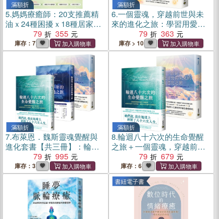
滿額折
滿額折
5.
媽媽療癒師：20支推薦精
6.
一個靈魂，穿越前世與未
油ｘ24種困擾ｘ18種居家應
來的進化之旅：學習用愛的
用ｘ18種手作配方
79
355
各種形式，活出更高版本的
79
363
自己
庫存：7
庫存 > 10
滿額折
滿額折
7.
布萊恩．魏斯靈魂覺醒與
8.
輪迴八十六次的生命覺醒
進化套書【共三冊】：輪迴
之旅＋一個靈魂，穿越前世
八十六次的生命覺醒之旅×輪
79
995
與未來的進化之旅套書(共二
79
679
迴兩千年的命定相遇之旅×一
冊)
庫存：3
庫存：6
個靈魂，穿越前世與未來的
書紐電子書
進化之旅