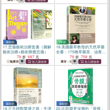
滿額折
79 折
17.
悲傷藝術治療套書（圖解
18.
美國藥草教母的天然草藥
藝術治療+藝術療癒悲傷）
全書：175種草藥茶、油膏、
79
687
糖漿、敷劑和其他自然療
79
758
法，一本歷久彌新的家庭保
無庫存
庫存：5
健指南
滿額折
滿額折
19.
正念靜觀繁盛之路：牛津
20.
比筋膜更深層的「骨膜」