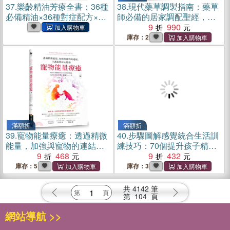
37.
樂齡精油芳療全書：36種
38.
現代藥草調製指南：藥草
必備精油×36種對症配方×8
師必備的居家調配聖經，包
種純露×24種實用芳香小物
括草藥配方原理、製劑原則
9
990
(電子書)
及230種藥草檔案
庫存：2
滿額折
滿額折
39.
寵物能量療癒：透過精微
40.
步驟圖解感覺統合生活訓
能量，加強與寵物的連結，
練技巧：70個提升孩子精細
守護寵物身心健康
9
468
動作能力遊戲【新版】
9
432
庫存：5
庫存：3
共
4142
筆
第
104
頁
網站導航 >>