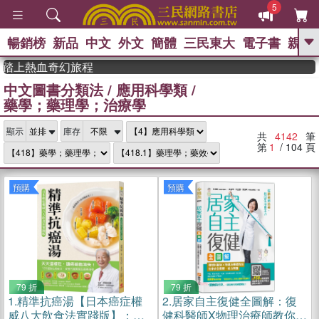
5
暢銷榜
新品
中文
外文
簡體
三民東大
電子書
親子
GO
熱血奇幻旅程
中文圖書分類法
/
應用科學類
/
、
熱搜：
東野圭吾
高希均教授回憶錄
藥學；藥理學；治療學
、
、
、
The Odyssey
父親節
花開錦
、
、
、
繡
暑期推薦
方念華
台灣的
、
顯示
庫存
李登輝時代
數學女孩：黎曼猜想
共
4142
筆
、
、
偉大的迷走神經
如果歷史是一
第
1
/ 104
頁
、
群喵
臺灣漫遊錄
預購
預購
79 折
79 折
1.
精準抗癌湯【日本癌症權
2.
居家自主復健全圖解：復
威八大飲食法實踐版】：天
健科醫師X物理治療師教你在