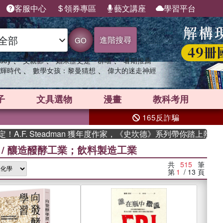
客服中心
領券專區
藝文講座
學習平台
進階搜尋
GO
、
、
、
sey
父親節
如果歷史是一群喵
暑期推薦
、
、
輝時代
數學女孩：黎曼猜想
偉大的迷走神經
子
文具選物
漫畫
教科考用
165反詐騙
Steadman 獲年度作家，《史坎德》系列帶你踏上熱血奇幻旅程
/
釀造醱酵工業；飲料製造工業
共
515
筆
第
1
/ 13
頁