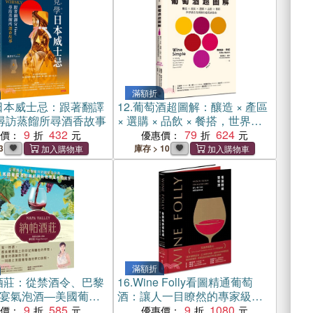
滿額折
日本威士忌：跟著翻譯
12.
葡萄酒超圖解：釀造 × 產區
ce尋訪蒸餾所尋酒香故事
× 選購 × 品飲 × 餐搭，世界最
9
432
佳侍酒師的葡萄酒指南
79
624
惠價：
優惠價：
3
庫存 > 10
滿額折
酒莊：從禁酒令、巴黎
16.
Wine Folly看圖精通葡萄
宴氣泡酒―美國葡萄
酒：讓人一目瞭然的專家級品
與新世界風格的誕生
9
585
飲指南(暢銷紀念版)
9
1080
惠價：
優惠價：