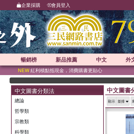
企業採購
會員登入
暢銷榜
新品
推薦
中文
外
NEW
紅利積點抵現金，消費購書更貼心
中文圖書
中文圖書分類法
總論
顯示
哲學類
宗教類
科學類