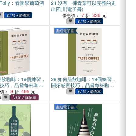
e Folly：看圖學葡萄酒
24.
沒有一棵青菜可以完整的走
出四川(電子書)
7
336
優惠價：
書紐電子書
品飲咖啡：19個練習，
28.
如何品飲咖啡：19個練習，
技巧，品嘗每杯咖啡
開拓感官技巧，品嘗每杯咖啡
9
495
的全貌(電子書)
惠價：
2
書紐電子書