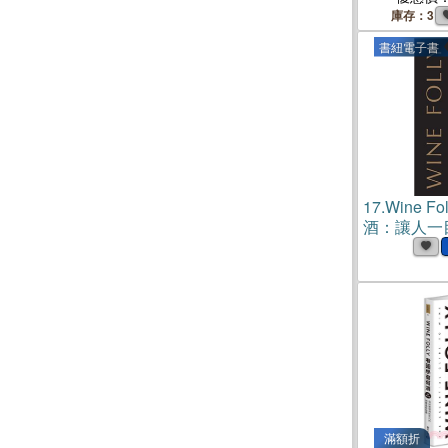
（贈2025
庫存：3
禮）
書紐電子書
17.
Wine 
酒：讓人一
飲指南(電子
滿額折