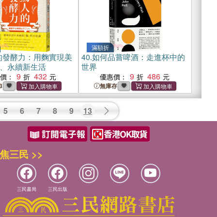
滿額折
的發酵力：用麴實現美
40.
如何品嘗啤酒：走進杯中的
、永續新生活
世界
9
432
9
486
惠價：
優惠價：
3
無庫存
5
6
7
8
9
13
焦三民 >>
三民書局
三民出版