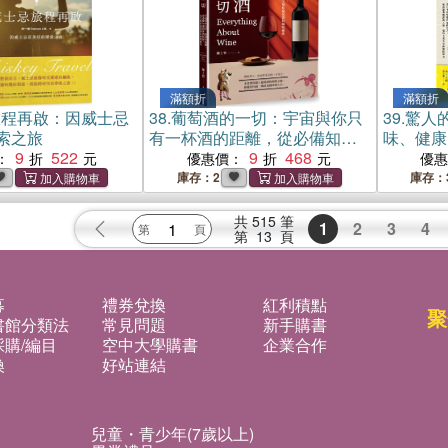
滿額折
滿額折
旅程再啟：因威士忌
38.
葡萄酒的一切：宇宙與你只
39.
驚人
索之旅
有一杯酒的距離，從必備知識
味、健康
9
522
到餐酒搭配，完全解析葡萄酒
9
468
：
優惠價：
優
的風味祕密
庫存：2
庫存：
共
515
筆
1
2
3
4
第
13
頁
募
禮券兌換
紅利積點
聚
書館分類法
常見問題
新手購書
購/編目
空中大學購書
企業合作
換
好站連結
兒童・青少年(7歲以上)