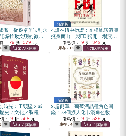
滿額折
學習：從餐桌美味到永
4.
誰在瓶中撒謊：布根地釀酒師
認識推動文明的微小
挺身而出，與FBI揭開一場震撼
79
379
全球的名酒仿冒龐氏騙局
9
342
價：
優惠價：
4
庫存 > 10
滿額折
徒時光：工頭堅Ｘ威士
8.
超簡單！葡萄酒品種角色圖
歷史／文化／製程，
鑑：78個擬人化卡漫角色教你
三代酒廠的豐盛之旅
9
558
輕鬆學會怎麼選酒與喝酒
9
539
惠價：
優惠價：
3
庫存：4