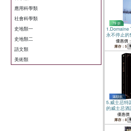
應用科學類
社會科學類
79 折
史地類一
1.
Domaine
永不停止的
史地類二
的熱情宣言
優惠價
道余市自然
庫存：5
語文類
美術類
滿額折
5.
威士忌特
的威士忌酒
優惠價
庫存：8