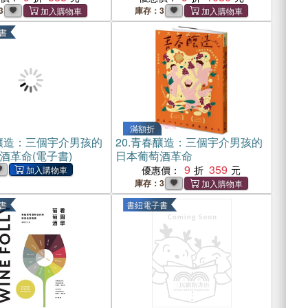
3
庫存：3
書
滿額折
釀造：三個宇介男孩的
20.
青春釀造：三個宇介男孩的
酒革命(電子書)
日本葡萄酒革命
9
359
優惠價：
庫存：3
書
書紐電子書