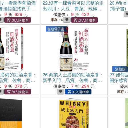
Folly：看圖學葡萄酒
22.
沒有一棵青菜可以完整的走
23.
Win
餐酒搭配摺頁手
出四川：大豆、青菜、辣椒，
(電子書)
9
629
在四川，萬物皆可發酵－川菜
9
432
：
優惠價：
征服全世界的祕密。
庫存：4
書紐電子書
滿額折
士必備的紅酒素養：
26.
商業人士必備的紅酒素養：
27.
如何
品賞、佐餐，商業
新手入門、品賞、佐餐，商業
開拓感官
，請客送禮……從
9
378
收藏、投資，請客送禮⋯⋯從
7
294
的全貌
：
優惠價：
優
，懂這些就夠
酒標到酒杯，懂這些就夠(電子
庫存：
書)