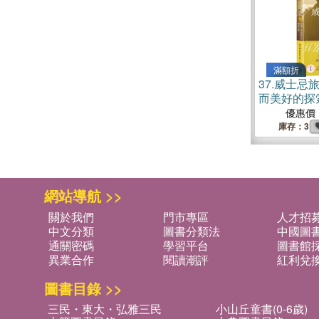
滿額折
37.
威士忌
而美好的探
優惠價
庫存：3
網站導航 >>
關於我們
門市專區
人才招
中文分類
圖書分類法
中國圖
通關密碼
學習平台
圖書館採
異業合作
閱讀潮評
紅利兌
圖書目錄 >>
三民・東大・弘雅三民
小山丘童書(0-6歲)