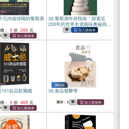
5仟元內值得喝的葡萄酒
32.
葡萄酒年份指南：探索近
250年的世界名酒風味奧秘與崛
9
288
起軌跡(電子書)
惠價：
2
滿額折
101款品飲圖鑑
36.
食品發酵學
9
468
惠價：
庫存：3
6