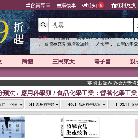
會員專區
購物車
通知
紅利兌換
5
、
、
熱搜：
東野圭吾
高希均教授回憶錄
The Odys
、
、
、
國際布克獎 臺灣漫遊錄
方念華
台灣的李登
文
簡體
三民東大
電子書
親
英國出版界指標大獎肯定！A.F. 
分類法
/
應用科學類
/
食品化學工業；營養化學工業
庫存