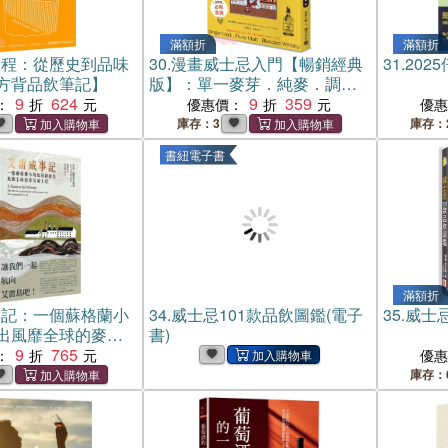
滿額折
滿額折
歷程：從歷史到品味
30.
漫畫威士忌入門【暢銷經典
31.
202
方背品飲筆記】
版】：單一麥芽．純麥．調
9
624
和，全方位的品飲指南
9
359
：
優惠價：
優
庫存：3
庫存：
書紐電子書
滿額折
事記：一個蘇格蘭小
34.
威士忌101款品飲圖鑑(電子
35.
威士忌
出風靡全球的麥芽
書)
9
765
：
優
庫存：