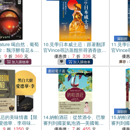
滿額折
 Nature 喝自然．葡萄
10.
見學日本威士忌：跟著翻譯
11.
見學
o2：飄浮酵母花＆台
官Vince尋訪蒸餾所尋酒香故事
官Vin
9
360
(電子書)
7
336
：
優惠價：
優
庫存：
書紐電子書
滿額折
士忌的美味情書【限
14.
納帕酒莊：從禁酒令、巴黎
15.
納帕
愛德華．李尋味肯
審判到國宴氣泡酒—美國葡萄
審判到國
靈魂故鄉醺然滋味
9
1350
酒的崛起與新世界風格的誕生
7
455
酒的崛起
：
優惠價：
優