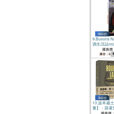
滿額折
9.
Buvons
酒生活誌n
味下酒菜
優惠價
庫存：6
滿額折
13.
波本威
量】：跟著
塔基，探索
優惠價