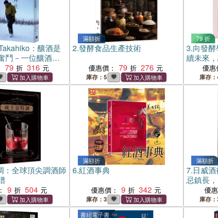
滿額折
79 折
 Takahiko：釀酒是
2.
發酵食品生產技術
3.
向發酵
奮鬥－一位釀酒師
續未來，
－曾我貴彥與北海
79
316
79
276
夥伴
：
優惠價：
優惠
酒成長史
庫存：5
庫存：
滿額折
滿額折
調：全球頂尖調酒師
6.
紅酒事典
7.
日威酒
譜
忌鎮長，
9
504
9
342
日本百年
：
優惠價：
優
庫存：3
庫存：
書紐電子書