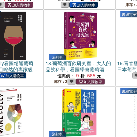
臺灣美國威士忌節好
(電子書)
庫存：
書紐電子
滿額折
Folly看圖精通葡萄
18.
葡萄酒盲飲研究室：大人的
19.
青春
目瞭然的專家級品
品飲科學，看圖學會葡萄酒的
日本葡萄
書)
風味、產區、品種與年份秘密
9
585
優惠價：
庫存：2
書紐電子
滿額折