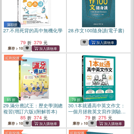
滿額折
27.
不用死背的高中無機化學
28.
作文100隨身讀(電子書)
79
379
庫存 > 10
紅利兌換
85 折
79 折
29.
滿分應試王：歷史學測總
30.
1本就通高中英文作文：
複習(增訂六版)(附解答本)
一個月拯救英文寫作測驗！
85
374
掌握文章結構設計方法與訣
79
275
竅，練出高分英文作文！
庫存 > 10
庫存 > 10
（附音檔下載QR碼）
紅利兌換
紅利兌換