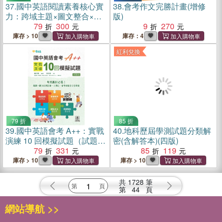
37.
國中英語閱讀素養核心實
38.
會考作文完勝計畫(增修
力：跨域主題×圖文整合×閱
版)
讀＋克漏字雙效訓練（試題
79
300
9
270
本+翻譯解析本+QR Cod線上
庫存 > 10
庫存：4
音檔）
紅利兌換
79 折
85 折
39.
國中英語會考 A++：實戰
40.
地科歷屆學測試題分類解
演練 10 回模擬試題（試題本
密(含解答本)(四版)
+ 翻譯解析本 + QR Code線
79
331
85
119
上音檔）
庫存 > 10
庫存 > 10
共
1728
筆
第
44
頁
網站導航 >>