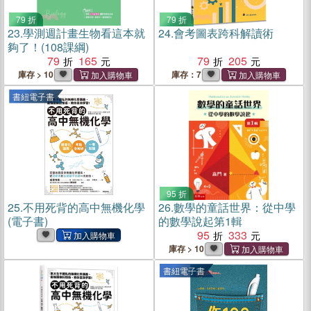
79 折
79 折
23.
學測週計畫生物看這本就
24.
會考圖表跨科解讀術
夠了！(108課綱)
79
165
79
205
庫存 > 10
庫存：7
書紐電子書
95 折
25.
不用死背的高中無機化學
26.
數學的童話世界：從中學
(電子書)
的數學說起第1輯
95
333
庫存 > 10
書紐電子書