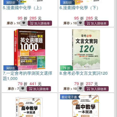
滿額折
滿額折
5.
漫畫國中化學（上）
6.
漫畫國中化學（下）
95
285
95
285
庫存 > 10
庫存 > 10
滿額折
79 折
7.
一定會考的學測英文選擇
8.
會考必學文言文實詞120
題1,000
79
441
79
237
庫存：7
庫存 > 10
書紐電子書