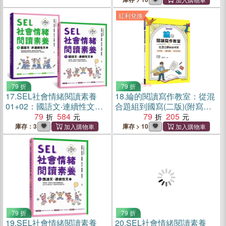
紅利兌換
79 折
79 折
17.
SEL社會情緒閱讀素養
18.
綸的閱讀寫作教室：從混
01+02：國語文‧連續性文本
合題組到國寫(二版)(附寫作
+非連續性文本（共兩冊）
79
584
稿紙)
79
205
庫存：3
庫存 > 10
79 折
79 折
19.
SEL社會情緒閱讀素養
20.
SEL社會情緒閱讀素養