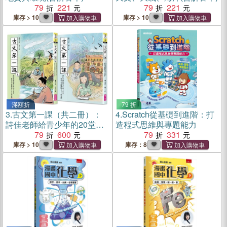
79
221
79
221
庫存 > 10
庫存 > 10
滿額折
79 折
3.
古文第一課（共二冊）：
4.
Scratch從基礎到進階：打
詩佳老師給青少年的20堂會
造程式思維與專題能力
考古文閱讀與SEL成長課
79
600
79
331
庫存 > 10
庫存：8