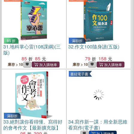
85 折
滿額折
31.
地科掌心雷(108課綱)(三
32.
作文100隨身讀(五版)
版)
85
85
79
158
庫存 > 10
庫存 > 10
書紐電子書
滿額折
33.
絕對讓你看得懂、寫得好
34.
寫作新一課：用全新思維
的會考作文【最新擴充版】
看寫作(電子書)
95
399