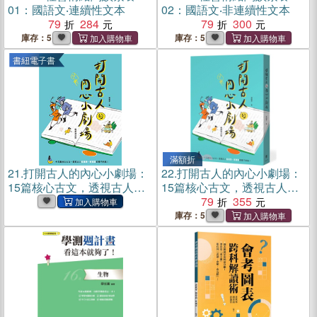
01：國語文‧連續性文本
02：國語文‧非連續性文本
79
284
79
300
庫存：5
庫存：5
書紐電子書
滿額折
21.
打開古人的內心小劇場：
22.
打開古人的內心小劇場：
15篇核心古文，透視古人各
15篇核心古文，透視古人各
種內心糾結，古文閱讀一把
種內心糾結，古文閱讀一把
79
355
抓！(電子書)
抓！【暢銷增訂版】
庫存：5