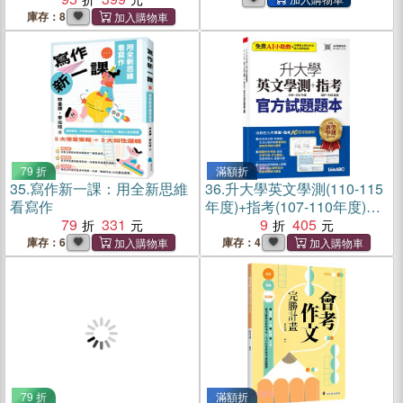
庫存：8
79 折
滿額折
35.
寫作新一課：用全新思維
36.
升大學英文學測(110-115
看寫作
年度)+指考(107-110年度)官
79
331
方試題
9
405
庫存：6
庫存：4
79 折
滿額折