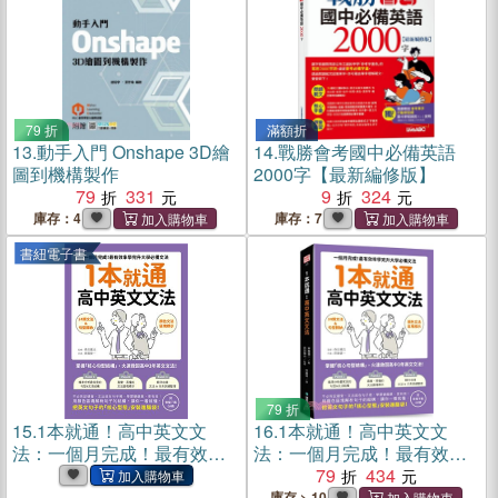
79 折
滿額折
13.
動手入門 Onshape 3D繪
14.
戰勝會考國中必備英語
圖到機構製作
2000字【最新編修版】
79
331
9
324
庫存：4
庫存：7
書紐電子書
79 折
15.
1本就通！高中英文文
16.
1本就通！高中英文文
法：一個月完成！最有效率
法：一個月完成！最有效率
學完升大學必備文法(電子書)
學完升大學必備文法（附音
79
434
檔下載QR碼）
庫存 > 10