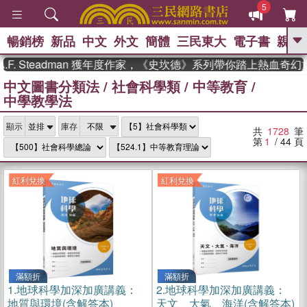
5
暢銷榜
新品
中文
外文
簡體
三民東大
電子書
親子
GO
teadman 獲年度作家，《史坎德》系列帶你踏上熱血奇幻旅程
中文圖書分類法
/
社會科學類
/
中等教育
/
、
熱搜：
東野圭吾
高希均教授回憶錄
中學教學法
、
、
、
The Odyssey
父親節
如果歷
、
、
史是一群喵
暑期推薦
國際布克
、
、
顯示
庫存
獎 臺灣漫遊錄
方念華
台灣的李
共
1728
筆
、
、
登輝時代
數學女孩：黎曼猜想
第
1
/ 44
頁
偉大的迷走神經
紅利兌換
紅利兌換
滿額折
滿額折
1.
地球科學加深加廣講義：
2.
地球科學加深加廣講義：
地質與環境(含解答本)
天文、大氣、海洋(含解答本)