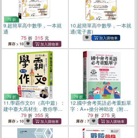
75 折
9.
超簡單高中數學，一本就
10.
超簡單高中數學，一本就
通
通(電子書)
75
315
庫存 > 10
79 折
79 折
11.
學霸作文01（高中篇）：
12.
國中會考英語必考重點單
建中臺大高材生，教你學測
字：A++搶分神助攻（附贈
國寫拿A＋（暢銷增訂版，搭
79
355
QR Code音檔）
79
275
贈課堂實作學習單）
庫存 > 10
庫存：7