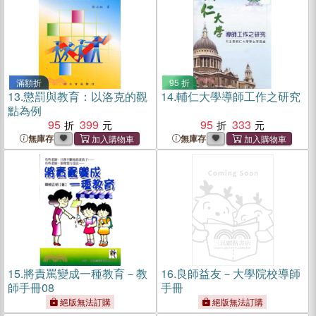
滿額折
95 折
13.
懲罰與教育：以洛克的觀
14.
輔仁大學導師工作之研究
點為例
95
399
95
333
無庫存
無庫存
15.
將責罵變成一種教育－教
16.
良師益友－大學院校導師
師手冊08
手冊
絕版無法訂購
絕版無法訂購