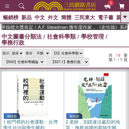
5
暢銷榜
新品
中文
外文
簡體
三民東大
電子書
親子
GO
標大獎肯定！A.F. Steadman 獲年度作家，《史坎德》系列
中文圖書分類法
/
社會科學類
/
學校管理
/
、
熱搜：
東野圭吾
高希均教授回憶錄
學務行政
、
、
、
The Odyssey
父親節
花開錦
、
、
、
繡
暑期推薦
方念華
台灣的
、
顯示
庫存
李登輝時代
數學女孩：黎曼猜想
共
19
筆
、
、
偉大的迷走神經
如果歷史是一
第
1
/ 1
頁
、
群喵
臺灣漫遊錄
滿額折
滿額折
1.
校門裡的社會運動：台灣
2.
老師，別踩違法處罰的地
學生自治與學生權利
雷：挽救崩壞的親師生關