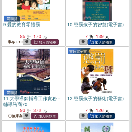
滿額折
9.
愛的教育零體罰
10.
懲罰孩子的智慧(電子書)
85
170
7
139
庫存 > 10
書紐電子書
滿額折
11.
大學導師輔導工作實務－
12.
懲罰孩子的藝術(電子書)
輔導諮商70
93
372
7
126
無庫存