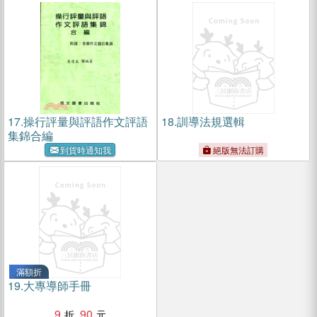
17.
操行評量與評語作文評語
18.
訓導法規選輯
集錦合編
到貨時通知我
絕版無法訂購
滿額折
19.
大專導師手冊
9
90