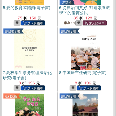
滿額折
5.
愛的教育零體罰(電子書)
6.
從自治到共好: 打造素養教
學下的優質公民
75
150
85
128
庫存：1
書紐電子書
書紐電子書
7.
高校学生事务管理法治化
8.
中国班主任研究(電子書)
研究(電子書)
8
196
8
196
紅利兌換
書紐電子書