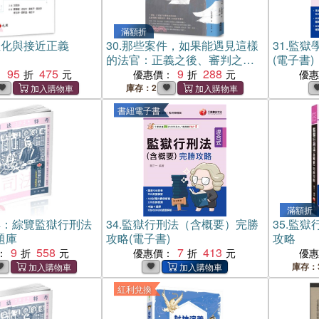
滿額折
位化與接近正義
30.
那些案件，如果能遇見這樣
31.
監獄
的法官：正義之後、審判之外
(電子書)
95
475
的法庭人情故事
9
288
：
優惠價：
優
庫存：2
書紐電子書
滿額折
解：綜覽監獄行刑法
34.
監獄行刑法（含概要）完勝
35.
監獄
題庫
攻略(電子書)
攻略
9
558
7
413
：
優惠價：
優
庫存：
紅利兌換