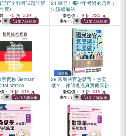
書記官全科目試題詳解
24.
練吧！那些年考過的題目：
3年度)
法院組織法
75
300
9
225
價：
優惠價：
1
庫存：3
滿額折
察實務 German
28.
國民法官怎麼選？怎麼
rial pratice
做？：律師透過真實庭審告訴
9
315
你國民法庭實際運作的全貌
9
315
惠價：
優惠價：
10
庫存：3
書