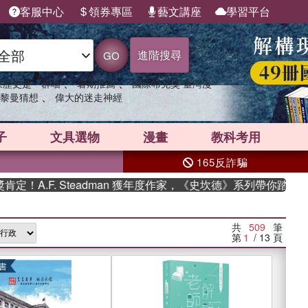
客服中心
領券專區
藝文講座
學習平台
進階搜尋
GO
、
、
果歷史是一群喵
暑期推薦
國際布克獎 臺灣漫
、
黎曼猜想
偉大的迷走神經
子
文具選物
漫畫
教科考用
165反詐騙
. Steadman 獲年度作家，《史坎德》系列帶你踏上熱血奇幻旅
共
509
筆
第
1
/ 13
頁
書