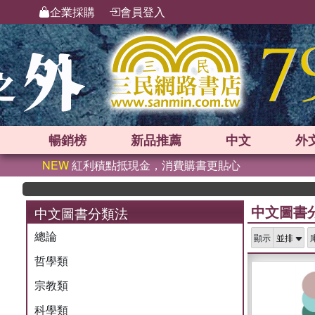
企業採購
會員登入
暢銷榜
新品
推薦
中文
外
NEW
紅利積點抵現金，消費購書更貼心
中文圖書
中文圖書分類法
總論
顯示
哲學類
宗教類
科學類