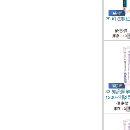
滿額折
29.
司法數
優惠價
庫存：10
滿額折
33.
知識圖
1200+測驗
優惠價
庫存：3