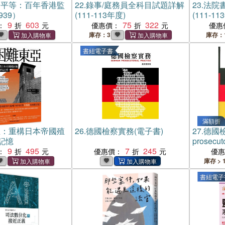
的平等：百年香港監
22.
錄事/庭務員全科目試題詳解
23.
法院
939）
(111-113年度)
(111-11
9
603
75
322
：
優惠價：
優惠
庫存：3
庫存：
書紐電子書
滿額折
亞：重構日本帝國殖
26.
德國檢察實務(電子書)
27.
德國檢
記憶
prosecuto
9
495
7
245
：
優惠價：
優
庫存 > 
書紐電子