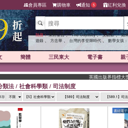
會員專區
購物車
通知
紅利兌換
5
、
、
、
熱搜：
東野圭吾
The Odyssey
父親節
如
、
、
、
遊錄
方念華
台灣的李登輝時代
數學女孩：
文
簡體
三民東大
電子書
親
英國出版界指標大獎肯定！A.F
分類法
/
社會科學類
/
司法制度
庫存
書紐電子