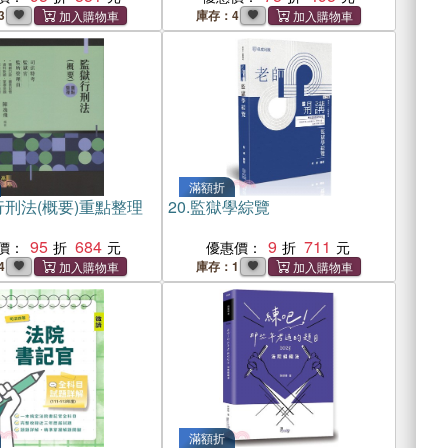
3
庫存：4
滿額折
刑法(概要)重點整理
20.
監獄學綜覽
95
684
9
711
價：
優惠價：
4
庫存：1
滿額折