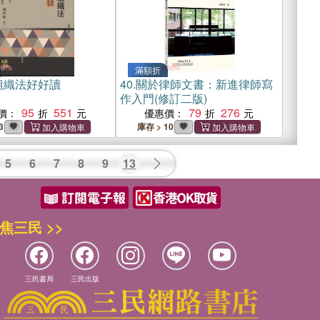
滿額折
組織法好好讀
40.
關於律師文書：新進律師寫
作入門(修訂二版)
95
551
79
276
價：
優惠價：
3
庫存 > 10
5
6
7
8
9
13
焦三民 >>
三民書局
三民出版