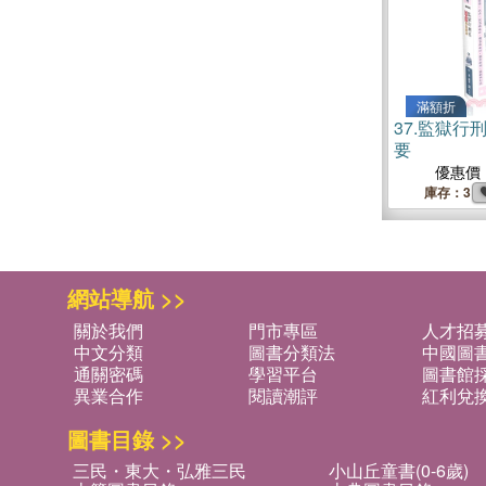
滿額折
37.
監獄行
要
優惠價
庫存：3
網站導航 >>
關於我們
門市專區
人才招
中文分類
圖書分類法
中國圖
通關密碼
學習平台
圖書館採
異業合作
閱讀潮評
紅利兌
圖書目錄 >>
三民・東大・弘雅三民
小山丘童書(0-6歲)