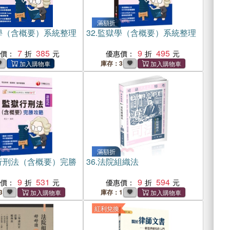
滿額折
學（含概要）系統整理
32.
監獄學（含概要）系統整理
7
385
9
495
惠價：
優惠價：
庫存：3
滿額折
行刑法（含概要）完勝
36.
法院組織法
9
531
9
594
惠價：
優惠價：
3
庫存：1
紅利兌換