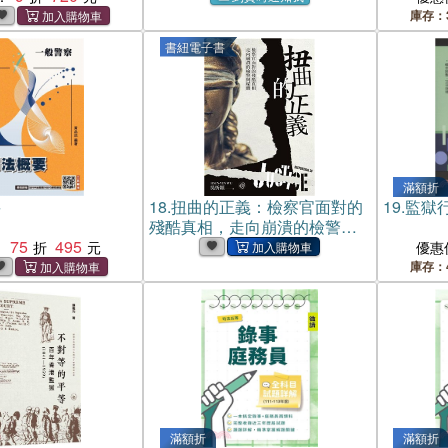
庫存：
書紐電子書
滿額折
要
18.
扭曲的正義：檢察官面對的
19.
監獄行
殘酷真相，走向崩潰的檢警與
75
495
媒體(電子書)
：
優惠
庫存：
滿額折
滿額折