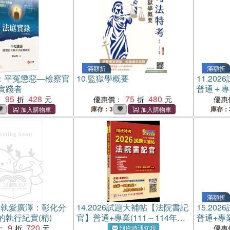
滿額折
滿額折
：平冤懲惡―檢察官
10.
監獄學概要
11.
202
實踐者
普通＋專業
95
428
75
480
測驗題型
：
優惠價：
優惠
庫存：3
庫存：
滿額折
義執愛廣澤：彰化分
14.
2026試題大補帖【法院書記
15.
202
的執行紀實(精)
官】普通+專業(111～114年試
普通+專業
9
720
題)
：
優惠
到貨時通知我