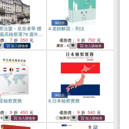
滿額折
察法鑒－皇皇者華 鑠
4.
老師解題：刑法
最高檢察署78 週年史
電子書)
7
350
9
792
惠價：
優惠價：
庫存：4
滿額折
星檢察實務
8.
日本檢察實務
9
450
9
540
惠價：
優惠價：
10
無庫存