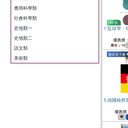
應用科學類
社會科學類
95 折
史地類一
1.
監獄學：
史地類二
優惠價
庫存 > 10
語文類
書紐電子書
美術類
5.
德國檢察實
優惠價