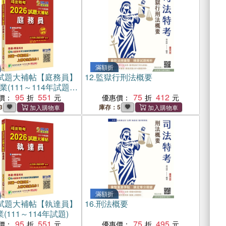
滿額折
6試題大補帖【庭務員】
12.
監獄行刑法概要
(111～114年試題)
95
551
75
412
價：
優惠價：
3
庫存：5
滿額折
6試題大補帖【執達員】
16.
刑法概要
(111～114年試題)
95
551
75
495
價：
優惠價：