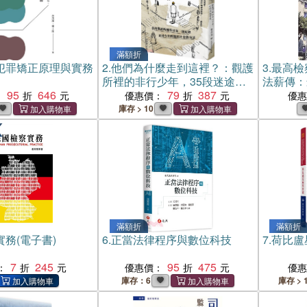
滿額折
犯罪矯正原理與實務
2.
他們為什麼走到這裡？：觀護
3.
最高檢
所裡的非行少年，35段迷途青
法薪傳：
95
646
春
79
387
實特刊(
：
優惠價：
優
庫存 > 10
滿額折
滿額折
務(電子書)
6.
正當法律程序與數位科技
7.
荷比盧
7
245
95
475
：
優惠價：
優
庫存：6
庫存 > 