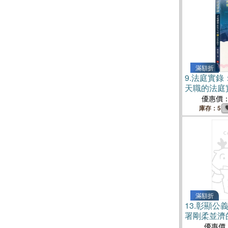
滿額折
9.
法庭實錄
天職的法庭
優惠價
庫存：5
滿額折
13.
彰顯公
署剛柔並濟
優惠價