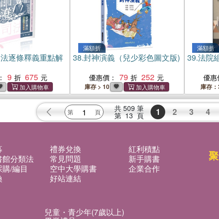
滿額折
滿額折
刑法逐條釋義重點解
38.
封神演義（兒少彩色圖文版)
39.
法院
9
675
79
252
：
優惠價：
優惠
庫存 > 10
庫存：
共
509
筆
1
2
3
4
第
13
頁
募
禮券兌換
紅利積點
聚
書館分類法
常見問題
新手購書
購/編目
空中大學購書
企業合作
換
好站連結
兒童・青少年(7歲以上)