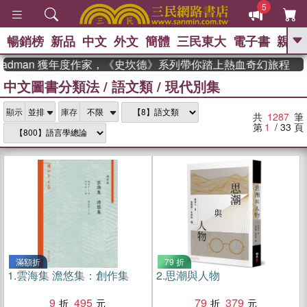
5
暢銷榜
新品
中文
外文
簡體
三民東大
電子書
親子
GO
man 獲年度作家，《史坎德》系列帶你踏上熱血奇幻旅程
中文圖書分類法
/
語文類
/
現代別集
、
熱搜：
東野圭吾
高希均教授回憶錄
、
、
、
The Odyssey
父親節
如果歷
、
、
顯示
庫存
史是一群喵
暑期推薦
國際布克
共
1287
筆
、
、
獎 臺灣漫遊錄
方念華
台灣的李
第
1
/ 33
頁
、
、
登輝時代
數學女孩：黎曼猜想
偉大的迷走神經
滿額折
79 折
1.
雲海集 澹悠集：創作集
2.
思潮與人物
9
495
79
379