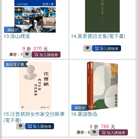
滿額折
13.
深山樸道
14.
黃君實詩文集(電子書)
9
270
庫存：1
書紐電子書
滿額折
15.
汪曾祺與女作家交往軼事
16.
重讀魯迅
(電子書)
9
765
庫存：5