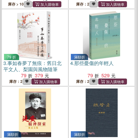
庫存 > 10
庫存：2
79 折
滿額折
3.
事如春夢了無痕：舊日北
4.
那些憂傷的年輕人
平文人、梨園與風物隨筆
79
379
79
529
庫存：2
庫存：2
滿額折
滿額折