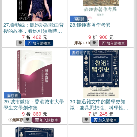
滿額折
27.
泰勒絲：聽她訴說歌曲背
28.
錢鍾書著作考異
後的故事，看她引領新時代
音樂傳奇(電子書)
7
462
9
900
庫存 > 10
書紐電子書
滿額折
29.
城市微縮：香港城市大學
30.
魯迅雜文中的醫學史知
學生文學創作集
識：兼具思想性、科學性與
9
360
藝術性，從魯迅雜文中體會
7
245
蘊藏於醫學的人文精神(電子
無庫存
書)