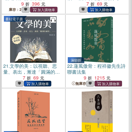
9
396
有聲】(電子書)
7
69
庫存：2
書紐電子書
滿額折
21.
文學的美：以視聽、思
22.
蓮風傲骨：程祥徽先生詩
量、表出，漸達「圓滿的剎
聯書法集
那」【純有聲】(電子書)
7
69
9
1215
無庫存