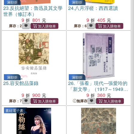
滿額折
滿額折
23.
反抗絕望：魯迅及其文學
24.
八月浮槎：西西選讀
世界（修訂本）
9
801
9
405
庫存：2
庫存：6
滿額折
滿額折
25.
容安館品藻錄
26.
「張看」現代―張愛玲的
「新文學」（1917～1949）
9
900
閱讀史研究
9
360
庫存：7
無庫存
書紐電子書