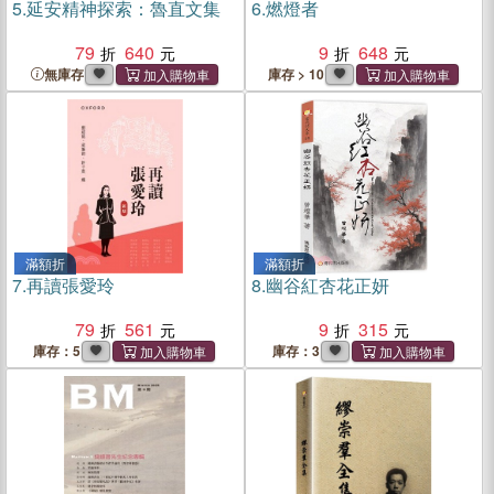
5.
延安精神探索：魯直文集
6.
燃燈者
79
640
9
648
無庫存
庫存 > 10
滿額折
滿額折
7.
再讀張愛玲
8.
幽谷紅杏花正妍
79
561
9
315
庫存：5
庫存：3