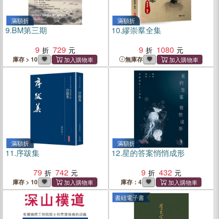
滿額折
滿額折
9.
BM第三期
10.
繆崇羣全集
9
729
9
1080
庫存 > 10
無庫存
滿額折
滿額折
11.
序跋集
12.
星的答案悄悄成形
79
742
9
432
庫存 > 10
庫存：4
書紐電子書