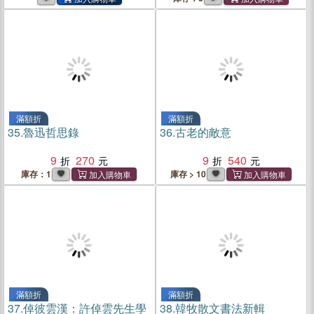
滿額折
滿額折
35.
魯迅哲思錄
36.
古老的敵意
9
270
9
540
庫存：1
庫存 > 10
滿額折
滿額折
37.
倬彼雲漢：許倬雲先生學
38.
韓牧散文書法新輯