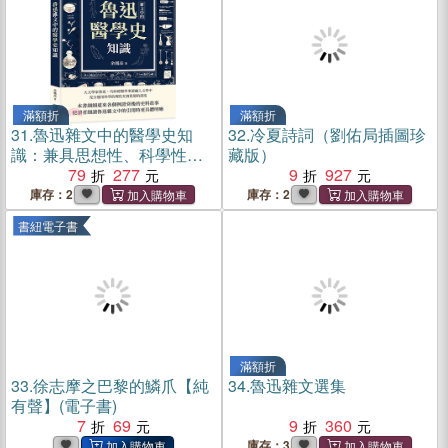
滿額折
滿額折
31.
魯迅雜文中的醫學史知
32.
冷夏詩詞（劉佑局插圖珍
識：兼具思想性、科學性與
藏版）
藝術性，從魯迅雜文中體會
79
277
9
927
蘊藏於醫學的人文精神
庫存：2
庫存：2
書紐電子書
滿額折
33.
徐志摩之巴黎的鱗爪【純
34.
魯迅雜文選集
有聲】(電子書)
7
69
9
360
庫存：3