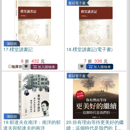
書紐電子書
滿額折
17.
樸堂讀書記
18.
樸堂讀書記(電子書)
9
432
7
336
無庫存
書紐電子書
滿額折
19.
郁達夫在南洋：南洋的郁
20.
你有理由等待更美好的繼
達夫與郁達夫的南洋
續：這個時代是我們的【純