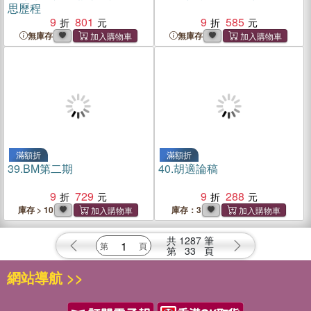
思歷程
9
801
9
585
無庫存
無庫存
滿額折
滿額折
39.
BM第二期
40.
胡適論稿
9
729
9
288
庫存 > 10
庫存：3
共
1287
筆
第
33
頁
網站導航 >>