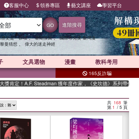
客服中心
領券專區
藝文講座
學習平台
進階搜尋
GO
、
、
果歷史是一群喵
暑期推薦
國際布克獎 臺灣漫
、
黎曼猜想
偉大的迷走神經
子
文具選物
漫畫
教科考用
165反詐騙
A.F. Steadman 獲年度作家，《史坎德》系列帶你踏上熱血
共
168
筆
第
1
/ 5
頁