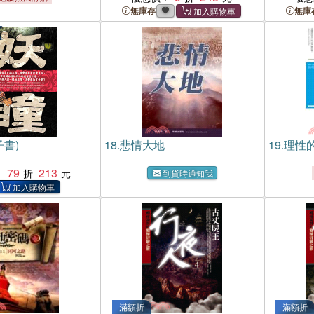
無庫存
無庫
子書)
18.
悲情大地
19.
理性的
79
213
：
到貨時通知我
滿額折
滿額折