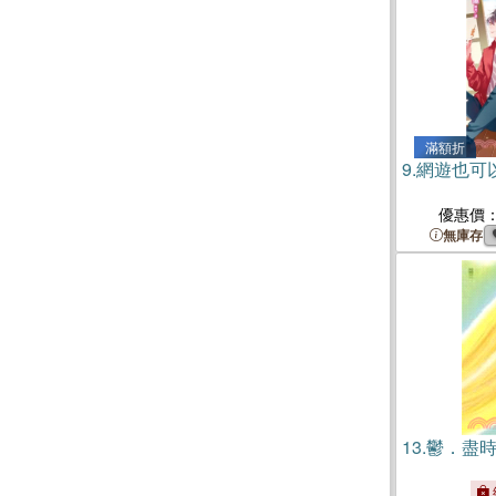
滿額折
9.
網遊也可
優惠價
無庫存
13.
鬱．盡