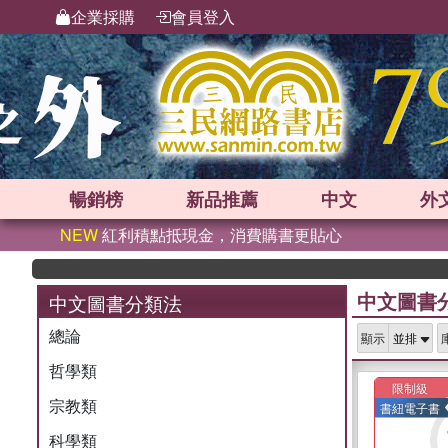
企業採購
會員登入
暢銷榜
新品
推薦
中文
外
NEW
紅利積點抵現金，消費購書更貼心
中文圖書
中文圖書分類法
總論
顯示
哲學類
限制級
宗教類
書紐電子書
科學類