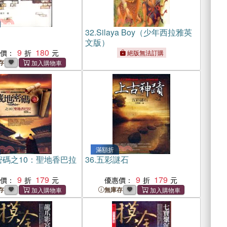
32.
Silaya Boy（少年西拉雅英
文版）
9
180
惠價：
絕版無法訂購
存
滿額折
密碼之10：聖地香巴拉
36.
五彩謎石
9
179
9
179
惠價：
優惠價：
存
無庫存