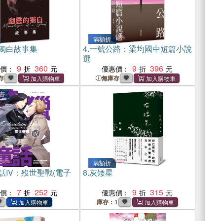
滿額折
獨白故事集
4.
一號公路：梁均國中短篇小說
選
9
360
9
396
惠價：
優惠價：
存
無庫存
書
滿額折
話IV：歿世聖戰(電子
8.
灰矮星
7
252
9
315
惠價：
優惠價：
庫存：1