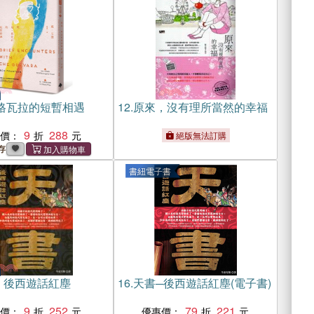
‧格瓦拉的短暫相遇
12.
原來，沒有理所當然的幸福
9
288
惠價：
絕版無法訂購
存
書紐電子書
：後西遊話紅塵
16.
天書─後西遊話紅塵(電子書)
9
252
79
221
惠價：
優惠價：