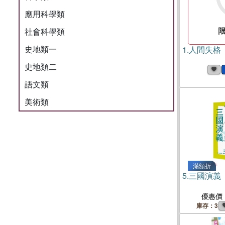
應用科學類
社會科學類
史地類一
1.
人間失格（
史地類二
語文類
美術類
滿額折
5.
三國演義
優惠價
庫存：3