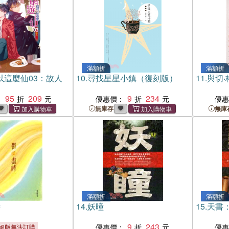
滿額折
滿額折
以這麼仙03：故人
10.
尋找星星小鎮（復刻版）
11.
與切
95
209
9
234
：
優惠價：
優
無庫存
無庫
滿額折
滿額折
時
14.
妖曈
15.
天書
9
243
優惠價：
優
絕版無法訂購