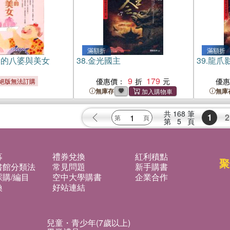
滿額折
滿額折
中的八婆與美女
38.
金光國主
39.
龍爪
9
179
優惠價：
優
絕版無法訂購
無庫存
無庫
共
168
筆
1
2
第
5
頁
募
禮券兌換
紅利積點
聚
書館分類法
常見問題
新手購書
購/編目
空中大學購書
企業合作
換
好站連結
兒童・青少年(7歲以上)