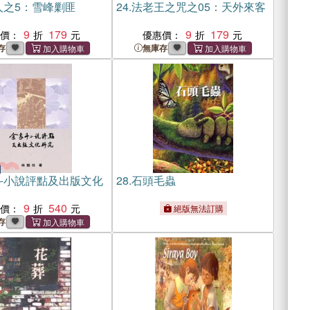
人之5：雪峰剿匪
24.
法老王之咒之05：天外來客
9
179
9
179
惠價：
優惠價：
存
無庫存
斗小說評點及出版文化
28.
石頭毛蟲
9
540
惠價：
絕版無法訂購
存