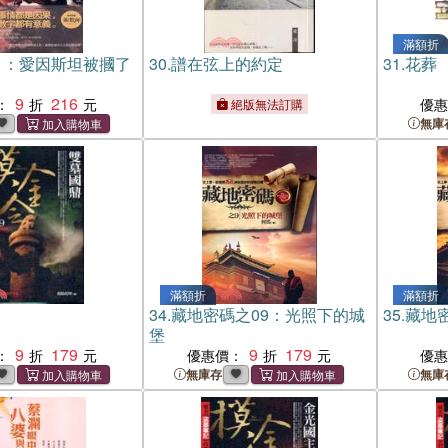
滿額折
1：愛因斯坦被摑了
30.
譜在弦上的約定
31.
花葬
9
216
：
優
絕版無法訂購
無庫
滿額折
滿額折
鼎
34.
藏地密碼之09：光照下的城
35.
藏地
堡
9
179
9
179
：
優惠價：
優
無庫存
無庫