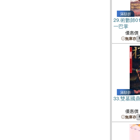
滿額折
29.
術數師0
一巴掌
優惠價
無庫存
滿額折
33.
雙墓國
優惠價
無庫存