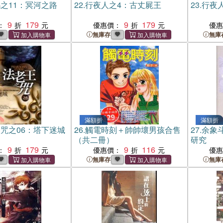
之11：冥河之路
22.
行夜人之4：古丈屍王
23.
行夜
9
179
9
179
：
優惠價：
優
無庫存
無庫
滿額折
滿額折
咒之06：塔下迷城
26.
觸電時刻＋帥帥壞男孩合售
27.
余象
（共二冊）
研究
9
179
9
116
：
優惠價：
優
無庫存
無庫