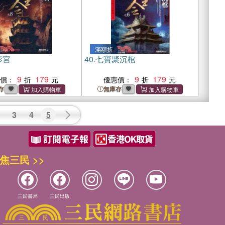
滿額折
影宮
40.
七寶聚沉棺
9
179
9
179
惠價：
優惠價：
存
無庫存
3
4
5
焦三民 >>
三民書局
三民出版