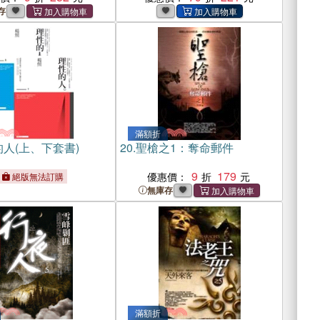
存
滿額折
人(上、下套書)
20.
聖槍之1：奪命郵件
9
179
優惠價：
絕版無法訂購
無庫存
滿額折