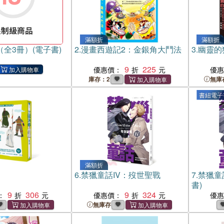
滿額折
滿額折
全3冊）(電子書)
2.
漫畫西遊記2：金銀角大鬥法
3.
幽靈的
9
225
優惠價：
優
庫存：2
無庫
書紐電子
滿額折
6.
禁獵童話IV：歿世聖戰
7.
禁獵童
書)
9
306
9
324
：
優惠價：
優
無庫存