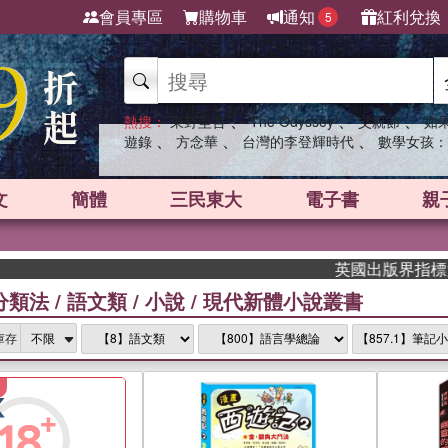
會員專區
購物車
通知
紅利兌換
5
、
、
、
熱搜：
東野圭吾
The Odyssey
父親節
如
、
、
、
遊錄
方念華
台灣的李登輝時代
數學女孩：
文
簡體
三民東大
電子書
親
英國出版界指標大獎肯定！
分類法
/
語文類
/
小說
/
現代新體小說叢書
庫存