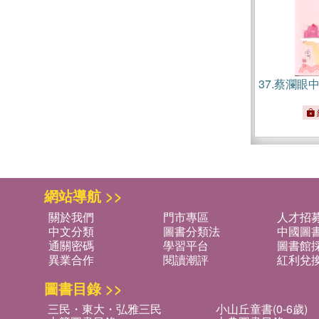
37.
蔡瀾眼
網站導航 >>
關於我們
門市專區
人才招
中文分類
圖書分類法
中國圖
通關密碼
學習平台
圖書館採
異業合作
閱讀潮評
紅利兌
圖書目錄 >>
三民・東大・弘雅三民
小山丘童書(0-6歲)