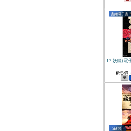
書紐電子書
17.
妖瞳(電
優惠價
滿額折