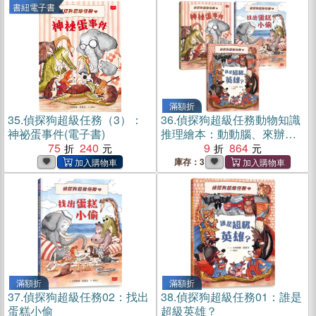
書紐電子書
滿額折
35.
偵探狗超級任務（3）：
36.
偵探狗超級任務動物知識
神祕蛋事件(電子書)
推理繪本：動動腦、來辦
75
240
案！（共三冊）
9
864
庫存：3
滿額折
滿額折
37.
偵探狗超級任務02：找出
38.
偵探狗超級任務01：誰是
蛋糕小偷
超級英雄？