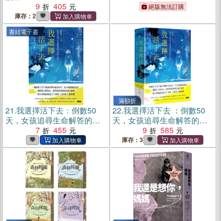
9
405
絕版無法訂購
庫存：2
書紐電子書
滿額折
21.
我選擇活下去：倒數50
22.
我選擇活下去 ：倒數50
天，女孩追尋生命解答的末
天，女孩追尋生命解答的末
路之旅(電子書)
7
455
路之旅
9
585
庫存：3