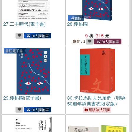
滿額折
27.
二手時代(電子書)
28.
櫻桃園
9
315
庫存：2
書紐電子書
29.
櫻桃園(電子書)
30.
卡拉馬助夫兄弟們（聯經
50週年經典書衣限定版）
絕版無法訂購