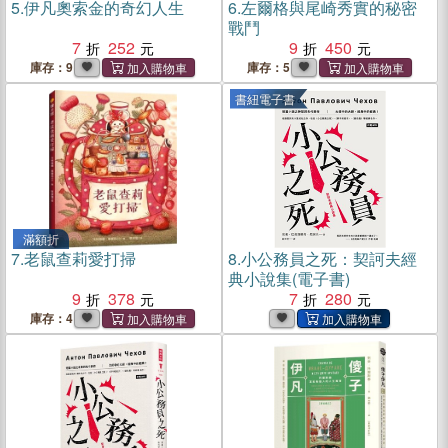
5.
伊凡奧索金的奇幻人生
6.
左爾格與尾崎秀實的秘密
戰鬥
7
252
9
450
庫存：9
庫存：5
書紐電子書
滿額折
7.
老鼠查莉愛打掃
8.
小公務員之死：契訶夫經
典小說集(電子書)
9
378
7
280
庫存：4