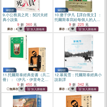
滿額折
滿額折
9.
小公務員之死：契訶夫經
10.
傻子伊凡【譯自俄文】：
典小說集
托爾斯泰寫給每個人的人生
9
360
寓言？增訂版收錄鐘穎（愛
9
225
智者）專文導讀
庫存：4
庫存：2
滿額折
滿額折
11.
托爾斯泰經典套書（共二
12.
暴風雪：托爾斯泰經典小
冊）：《伊凡・伊里奇之
說新譯
死》、《傻子伊凡》
9
450
9
342
無庫存
庫存：2