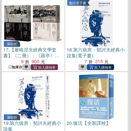
書紐電子書
滿額折
17.
【屠格涅夫經典文學套
18.
第六病房：契訶夫經典小
書】（二冊）：《羅亭》＋
說集(電子書)
《父與子》
9
900
7
315
無庫存
滿額折
19.
第六病房：契訶夫經典小
20.
復活【全新譯校】
說集