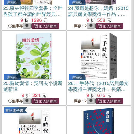
滿額折
滿額折
23.
森林報報四季套書：全世
24.
我還是想你，媽媽（2015
界孩子都在讀的世界經典自
諾貝爾文學獎得主作品，出
然文學 【共四冊】
9
1296
版四十周年紀念新版）
9
558
無庫存
庫存：2
滿額折
滿額折
25.
關於愛情：契訶夫小說新
26.
二手時代（2015諾貝爾文
選新譯
學獎得主獲獎之作，長銷精
9
324
裝典藏版）
9
675
無庫存
庫存：2
書紐電子書