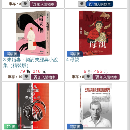
庫存：3
滿額折
滿額折
3.
未婚妻：契訶夫經典小說
4.
母親
集（精裝版）
79
316
9
495
庫存：10
庫存：8
70 折
滿額折