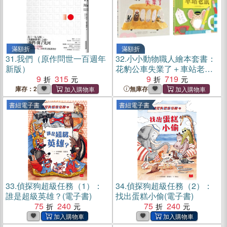
滿額折
滿額折
31.
我們（原作問世一百週年
32.
小小動物職人繪本套書：
新版）
花豹公車失業了＋車站老鼠
9
315
【有你真好版】
9
719
庫存：2
無庫存
書紐電子書
書紐電子書
33.
偵探狗超級任務（1）：
34.
偵探狗超級任務（2）：
誰是超級英雄？(電子書)
找出蛋糕小偷(電子書)
75
240
75
240