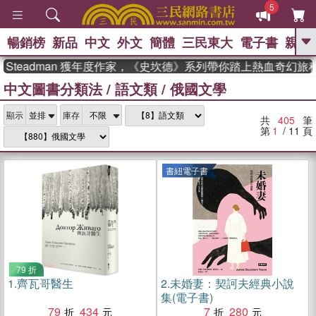
5
暢銷榜
新品
中文
外文
簡體
三民東大
電子書
親子
GO
eadman 獲年度作家，《史坎德》系列帶你踏上熱血奇幻旅程
中文圖書分類法
/
語文類
/
俄國文學
、
熱搜：
東野圭吾
高希均教授回憶錄
、
、
、
The Odyssey
父親節
花開錦
、
、
、
顯示
庫存
繡
暑期推薦
方念華
台灣的
共
405
筆
、
李登輝時代
數學女孩：黎曼猜想
第
1
/ 11
頁
、
、
偉大的迷走神經
如果歷史是一
、
群喵
臺灣漫遊錄
書紐電子書
79 折
1.
齊瓦哥醫生
2.
未婚妻：契訶夫經典小說
集(電子書)
79
434
7
280