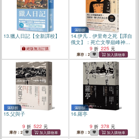
滿額折
13.
獵人日記【全新譯校】
14.
伊凡．伊里奇之死【譯自
俄文】：死亡文學巔峰神
作，寫給每一個人的生命之
9
225
絕版無法訂購
書－特別收錄鐘穎（愛智
庫存：2
者）深讀推薦專文
滿額折
滿額折
15.
父與子
16.
羅亭
9
522
9
378
庫存：2
庫存：3