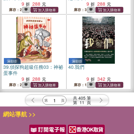
9
288
9
288
庫存：2
庫存：3
滿額折
滿額折
39.
偵探狗超級任務03：神祕
40.
我們
蛋事件
9
288
9
342
庫存：2
庫存：1
共
405
筆
第
11
頁
網站導航 >>