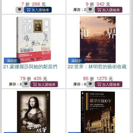
7
266
9
342
庫存：2
滿額折
滿額折
21.
蒙娜麗莎與她的鄰居們
22.
世界：林明哲的藝術收藏
79
435
85
1275
庫存：3
庫存：8