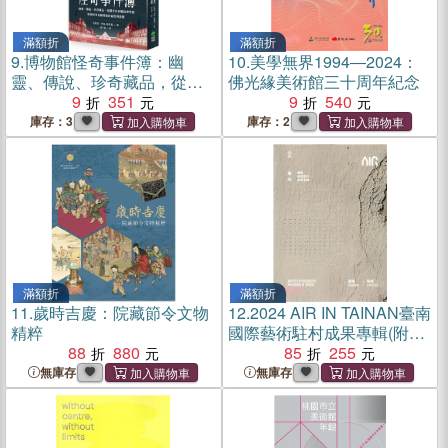
滿額折
滿額折
9.
博物館怪奇事件簿：幽
10.
美學無界1994―2024：
靈、傳說、珍奇藏品，從羅
佛光緣美術館三十周年紀念
浮宮到麵包博物館，揭開世
9
351
9
540
界展館幕後的祕密與謎團
庫存：3
庫存：2
滿額折
滿額折
11.
歲時吉慶：院藏節令文物
12.
2024 AIR IN TAINAN臺南
精粹
國際藝術駐村成果專輯(附光
88
880
碟)
85
255
無庫存
無庫存