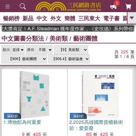
5
暢銷榜
新品
中文
外文
簡體
三民東大
電子書
親子
GO
！A.F. Steadman 獲年度作家，《史坎德》系列帶你踏上熱
中文圖書分類法
/
美術類
/
藝術團體
、
熱搜：
東野圭吾
高希均教授回憶錄
、
、
、
The Odyssey
父親節
如果歷
、
、
顯示
庫存
史是一群喵
暑期推薦
國際布克
共
225
筆
、
、
獎 臺灣漫遊錄
方念華
台灣的李
第
1
/ 6
頁
、
、
登輝時代
數學女孩：黎曼猜想
偉大的迷走神經
滿額折
滿額折
1.
博物館為何重要
2.
2025高雄國際貨櫃藝術
節：愛耍廢
9
405
85
425