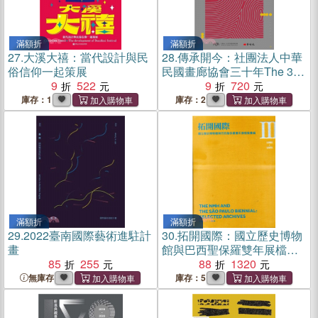
滿額折
滿額折
27.
大溪大禧：當代設計與民
28.
傳承開今：社團法人中華
俗信仰一起策展
民國畫廊協會三十年The 30
9
522
years of Taiwan Art Gallery
9
720
Association
庫存：1
庫存：2
滿額折
滿額折
29.
2022臺南國際藝術進駐計
30.
拓開國際：國立歷史博物
畫
館與巴西聖保羅雙年展檔案
85
255
彙編III（1966-1975）
88
1320
無庫存
庫存：5