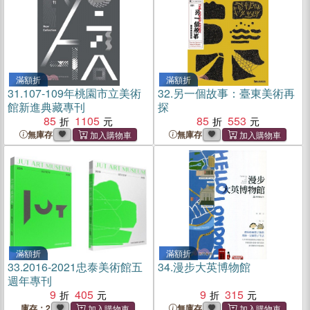
滿額折
滿額折
31.
107-109年桃園市立美術
32.
另一個故事：臺東美術再
館新進典藏專刊
探
85
1105
85
553
無庫存
無庫存
滿額折
滿額折
33.
2016-2021忠泰美術館五
34.
漫步大英博物館
週年專刊
9
405
9
315
庫存：2
無庫存