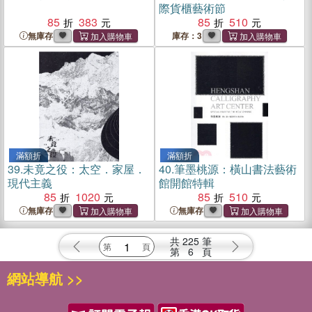
際貨櫃藝術節
85
383
85
510
無庫存
庫存：3
滿額折
滿額折
39.
未竟之役：太空．家屋．
40.
筆墨桃源：橫山書法藝術
現代主義
館開館特輯
85
1020
85
510
無庫存
無庫存
共
225
筆
第
6
頁
網站導航 >>