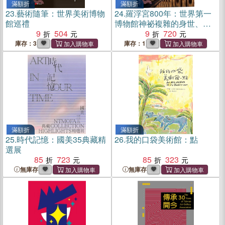
滿額折
滿額折
23.
藝術隨筆：世界美術博物
24.
羅浮宮800年：世界第一
館巡禮
博物館神祕複雜的身世、收
9
504
藏、建築、歷史全故事
9
720
庫存：3
庫存：1
滿額折
滿額折
25.
時代記憶：國美35典藏精
26.
我的口袋美術館：點
選展
85
723
85
323
無庫存
無庫存