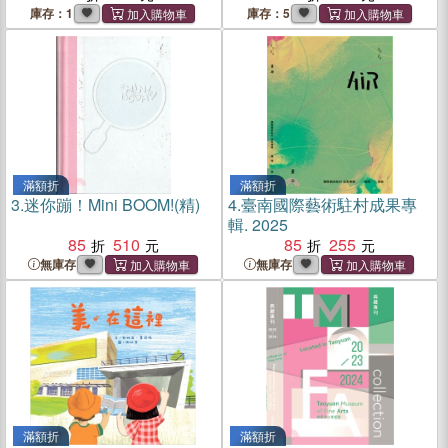
庫存：1
庫存：5
滿額折
滿額折
3.
迷你蹦！Mini BOOM!(精)
4.
臺南國際藝術駐村成果專
輯. 2025
85
510
85
255
無庫存
無庫存
滿額折
滿額折