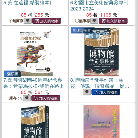
5.
美‧在這裡(精裝繪本)
6.
桃園市立美術館典藏專刊
2023-2024
85
255
85
1105
無庫存
無庫存
書紐電子書
滿額折
7.
臺灣國樂團40周年紀念專
8.
博物館怪奇事件簿：幽
書：音樂馬拉松-我們在路上
靈、傳說、珍奇藏品，從羅
85
561
浮宮到麵包博物館，揭開世
界展館幕後的祕密與謎團(電
庫存：3
子書)