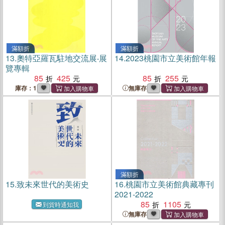
滿額折
滿額折
13.
奧特亞羅瓦駐地交流展‧展
14.
2023桃園市立美術館年報
覽專輯
85
425
85
255
庫存：1
無庫存
滿額折
15.
致未來世代的美術史
16.
桃園市立美術館典藏專刊
2021-2022
85
1105
到貨時通知我
無庫存