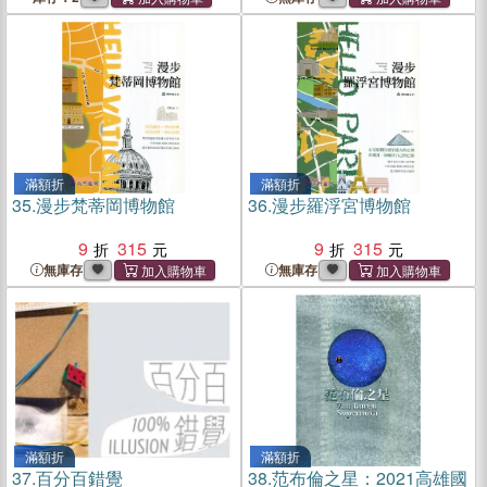
滿額折
滿額折
35.
漫步梵蒂岡博物館
36.
漫步羅浮宮博物館
9
315
9
315
無庫存
無庫存
滿額折
滿額折
37.
百分百錯覺
38.
范布倫之星：2021高雄國