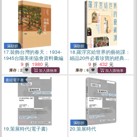
滿額折
滿額折
17.
裝飾台灣的春天：1934-
18.
羅浮宮給世界的藝術課：
1945台陽美術協會資料彙編
細品20件必看珍寶的經典美
9
1980
學，更讀懂法國與古典歐洲
9
432
【暢銷版】
庫存：2
庫存：6
書紐電子書
滿額折
19.
策展時代(電子書)
20.
策展時代