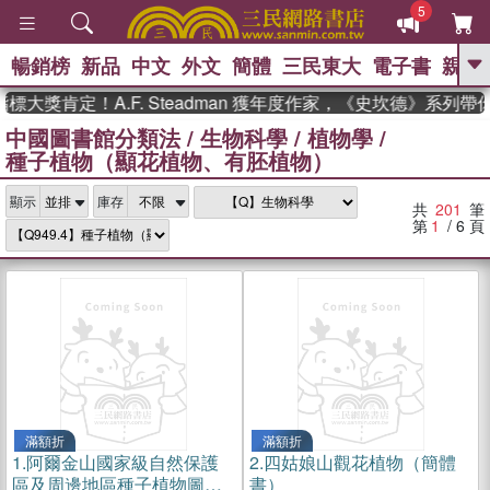
5
暢銷榜
新品
中文
外文
簡體
三民東大
電子書
親子
GO
肯定！A.F. Steadman 獲年度作家，《史坎德》系列帶你踏
中國圖書館分類法
/
生物科學
/
植物學
/
、
熱搜：
東野圭吾
高希均教授回憶錄
種子植物（顯花植物、有胚植物）
、
、
、
The Odyssey
父親節
如果歷
、
、
史是一群喵
暑期推薦
國際布克
、
、
顯示
庫存
獎 臺灣漫遊錄
方念華
台灣的李
共
201
筆
、
、
登輝時代
數學女孩：黎曼猜想
第
1
/ 6
頁
偉大的迷走神經
滿額折
滿額折
1.
阿爾金山國家級自然保護
2.
四姑娘山觀花植物（簡體
區及周邊地區種子植物圖譜
書）