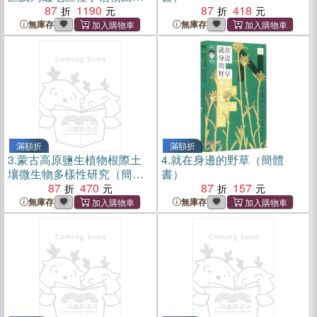
（簡體書）
87
1190
87
418
無庫存
無庫存
滿額折
滿額折
3.
蒙古高原鹽生植物根際土
4.
就在身邊的野草（簡體
壤微生物多樣性研究（簡體
書）
書）
87
470
87
157
無庫存
無庫存