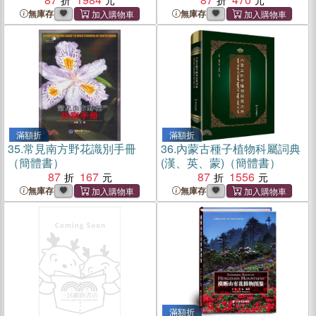
無庫存
無庫存
滿額折
滿額折
35.
常見南方野花識別手冊
36.
內蒙古種子植物科屬詞典
（簡體書）
(漢、英、蒙)（簡體書）
87
167
87
1556
無庫存
無庫存
滿額折