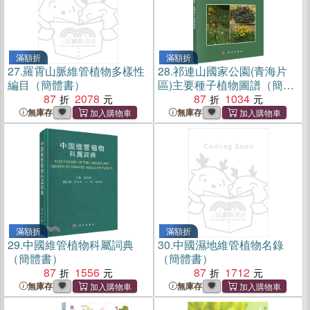
滿額折
滿額折
27.
羅霄山脈維管植物多樣性
28.
祁連山國家公園(青海片
編目（簡體書）
區)主要種子植物圖譜（簡體
87
2078
書）
87
1034
無庫存
無庫存
滿額折
滿額折
29.
中國維管植物科屬詞典
30.
中國濕地維管植物名錄
（簡體書）
（簡體書）
87
1556
87
1712
無庫存
無庫存