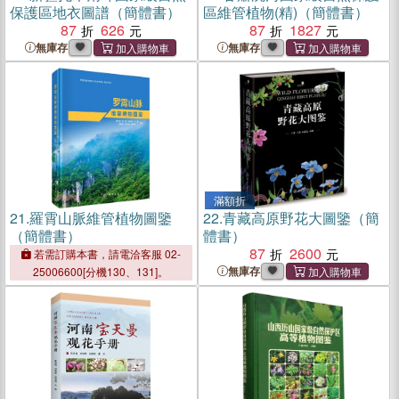
保護區地衣圖譜（簡體書）
區維管植物(精)（簡體書）
87
626
87
1827
無庫存
無庫存
滿額折
21.
羅霄山脈維管植物圖鑒
22.
青藏高原野花大圖鑒（簡
（簡體書）
體書）
87
2600
若需訂購本書，請電洽客服 02-
無庫存
25006600[分機130、131]。