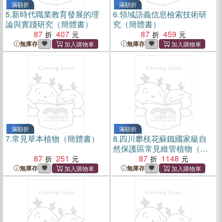
滿額折
滿額折
5.
新時代職業教育發展的理
6.
領域語義信息檢索技術研
論與實踐研究（簡體書）
究（簡體書）
87
407
87
459
無庫存
無庫存
滿額折
滿額折
7.
常見草本植物（簡體書）
8.
四川攀枝花蘇鐵國家級自
然保護區常見維管植物（簡
87
251
體書）
87
1148
無庫存
無庫存