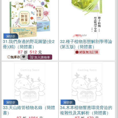
滿額折
31.
我們身邊的野花圖鑒(全2
32.
種子植物形態解剖學導論
冊)(精)（簡體書）
(第五版)（簡體書）
87
512
絕版無法訂購
無庫存
滿額折
滿額折
33.
天山維管植物名錄（簡體
34.
木本植物響應環境脅迫的
書）
複雜性及其解析（簡體書）
87
1984
87
470