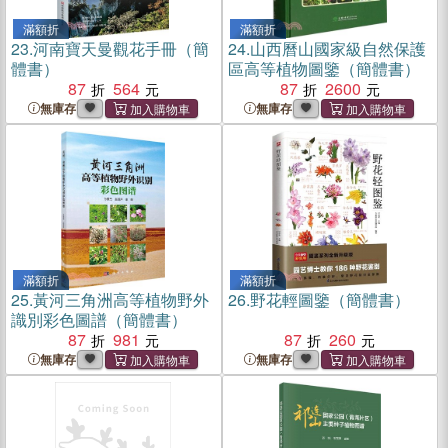
滿額折
滿額折
23.
河南寶天曼觀花手冊（簡
24.
山西曆山國家級自然保護
體書）
區高等植物圖鑒（簡體書）
87
564
87
2600
無庫存
無庫存
滿額折
滿額折
25.
黃河三角洲高等植物野外
26.
野花輕圖鑒（簡體書）
識別彩色圖譜（簡體書）
87
981
87
260
無庫存
無庫存