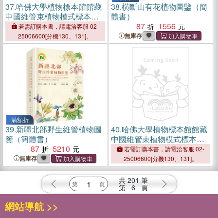
37.
哈佛大學植物標本館館藏
38.
橫斷山有花植物圖鑒（簡
中國維管束植物模式標本集‧
體書）
第2卷（簡體書）
87
1556
若需訂購本書，請電洽客服 02-
無庫存
25006600[分機130、131]。
滿額折
39.
新疆北部野生維管植物圖
40.
哈佛大學植物標本館館藏
鑒（簡體書）
中國維管束植物模式標本集‧
87
5210
第4卷（簡體書）
若需訂購本書，請電洽客服 02-
無庫存
25006600[分機130、131]。
共
201
筆
第
6
頁
網站導航 >>