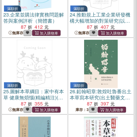
滿額折
滿額折
23.
企業並購法律實務問題解
24.
推動規上工業企業研發機
答與案例評析（簡體書）
構大幅增加的對策研究(以廣
87
412
西為例)（簡體書）
87
407
無庫存
無庫存
滿額折
滿額折
25.
圖解本草綱目：家中有本
26.
鉛翰昭章:敦煌吐魯番出土
草 健康無煩惱(精編精注)(全
本草寫本研究(出土醫藥文獻
彩讀本)(白話彩圖典藏版)
87
355
研究文叢)（簡體書）
87
397
（簡體書）
無庫存
庫存：3