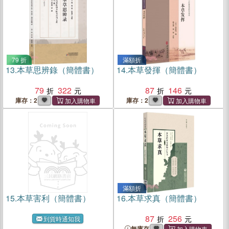
79 折
滿額折
13.
本草思辨錄（簡體書）
14.
本草發揮（簡體書）
79
322
87
146
庫存：2
庫存：2
滿額折
15.
本草害利（簡體書）
16.
本草求真（簡體書）
87
256
到貨時通知我
無庫存