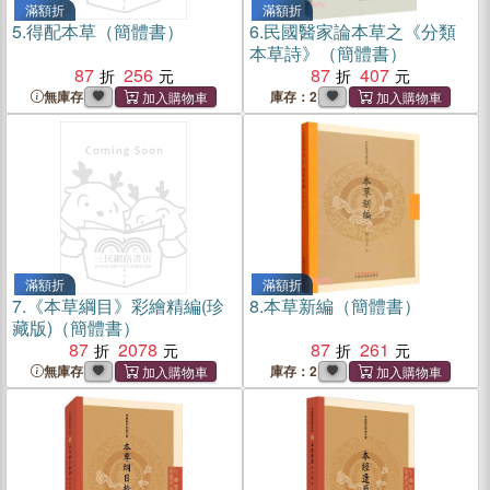
滿額折
滿額折
5.
得配本草（簡體書）
6.
民國醫家論本草之《分類
本草詩》（簡體書）
87
256
87
407
無庫存
庫存：2
滿額折
滿額折
7.
《本草綱目》彩繪精編(珍
8.
本草新編（簡體書）
藏版)（簡體書）
87
2078
87
261
無庫存
庫存：2