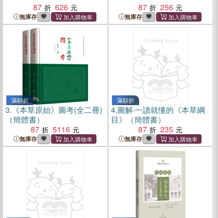
87
626
87
256
無庫存
無庫存
滿額折
滿額折
3.
《本草原始》圖考(全二冊)
4.
圖解‧一讀就懂的《本草綱
（簡體書）
目》（簡體書）
87
5116
87
235
無庫存
無庫存