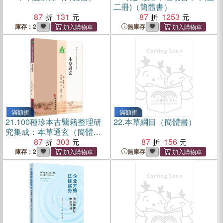
二冊)（簡體書）
87
131
87
1253
庫存：2
無庫存
滿額折
滿額折
21.
100種珍本古醫籍整理研
22.
本草綱目（簡體書）
究集成：本草通玄（簡體
書）
87
303
87
156
庫存：2
無庫存