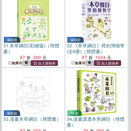
滿額折
滿額折
31.
本草綱目(彩繪版)（簡體
32.
《本草綱目》裡的博物學
書）
(全6冊)（簡體書）
87
360
87
1034
無庫存
無庫存
滿額折
79 折
33.
漫畫本草綱目（簡體書）
34.
漫畫講透本草綱目（簡體
書）
87
303
79
369