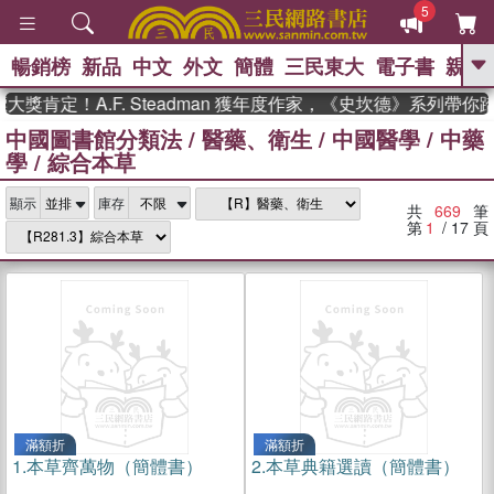
5
暢銷榜
新品
中文
外文
簡體
三民東大
電子書
親子
GO
！A.F. Steadman 獲年度作家，《史坎德》系列帶你踏上熱
中國圖書館分類法
/
醫藥、衛生
/
中國醫學
/
中藥
、
熱搜：
東野圭吾
高希均教授回憶錄
學
/
綜合本草
、
、
、
The Odyssey
父親節
如果歷
、
、
史是一群喵
暑期推薦
國際布克
、
、
顯示
庫存
獎 臺灣漫遊錄
方念華
台灣的李
共
669
筆
、
、
登輝時代
數學女孩：黎曼猜想
第
1
/ 17
頁
偉大的迷走神經
滿額折
滿額折
1.
本草齊萬物（簡體書）
2.
本草典籍選讀（簡體書）