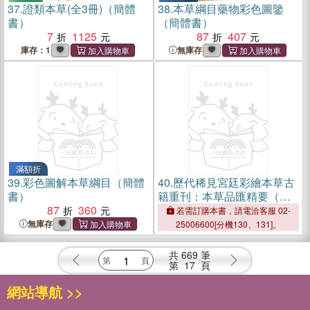
37.
證類本草(全3冊)（簡體
38.
本草綱目藥物彩色圖鑒
書）
（簡體書）
7
1125
87
407
庫存：1
無庫存
滿額折
39.
彩色圖解本草綱目（簡體
40.
歷代稀見宮廷彩繪本草古
書）
籍重刊：本草品匯精要（簡
87
360
體書）
若需訂購本書，請電洽客服 02-
無庫存
25006600[分機130、131]。
共
669
筆
第
17
頁
網站導航 >>