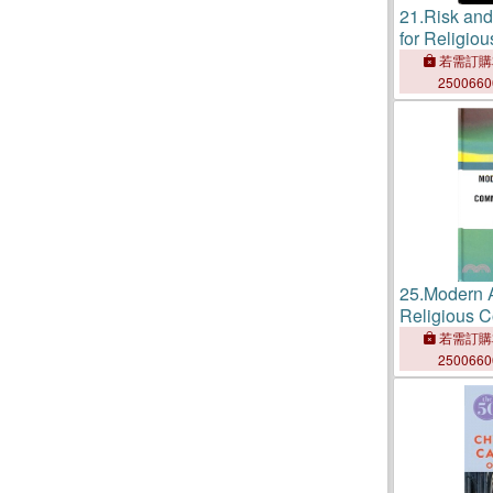
21.
Risk and
for Religio
Events
若需訂購
250066
25.
Modern A
Religious 
1970 ― Bui
若需訂購
250066