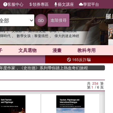
客服中心
領券專區
藝文講座
學習平台
進階搜尋
GO
、
、
、
sey
父親節
如果歷史是一群喵
暑期推薦
、
、
輝時代
數學女孩：黎曼猜想
偉大的迷走神經
子
文具選物
漫畫
教科考用
165反詐騙
作家，《史坎德》系列帶你踏上熱血奇幻旅程
共
234
筆
第
1
/ 6
頁