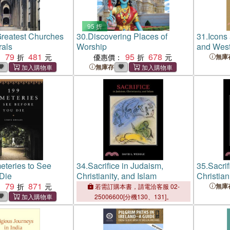
95 折
reatest Churches
30.
Discovering Places of
31.
Icons 
rals
Worship
and West
79
481
95
678
and Cult
：
優惠價：
無庫
無庫存
teries to See
34.
Sacrifice in Judaism,
35.
Sacrif
Die
Christianity, and Islam
Christian
79
871
：
無庫
若需訂購本書，請電洽客服 02-
25006600[分機130、131]。