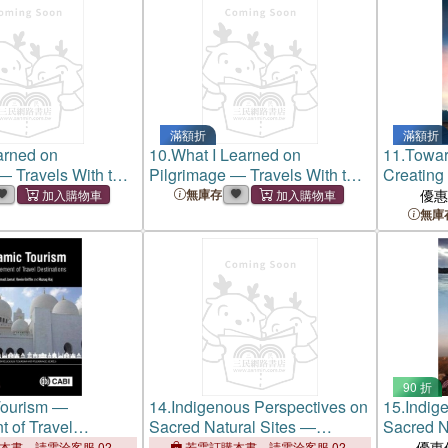
滿額折
滿額折
arned on
10.
What I Learned on
11.
Towar
― Travels With the
Pilgrimage ― Travels With the
Creating
h the World
Lord Through the World
Pilgrima
無庫存
優
無庫
90 折
Tourism ―
14.
Indigenous Perspectives on
15.
Indig
 of Travel
Sacred Natural Sites ―
Sacred N
s
Culture, Governance and
Culture,
優惠
本書，請電洽客服 02-
若需訂購本書，請電洽客服 02-