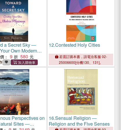
d a Secret Sky ―
12.
Contested Holy Cities
 Your Own Modern
ge
9
580
惠價：
若需訂購本書，請電洽客服 02-
存
25006600[分機130、131]。
enous Perspectives on
16.
Sensual Religion ―
atural Sites ―
Religion and the Five Senses
 Governance and
9
3149
價：
若需訂購本書，請電洽客服 02-