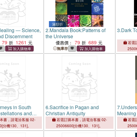
滿額折
 Healing ― Science,
2.
Mandala Book:Patterns of
3.
Dark T
nd Discernment
the Universe
79
1261
79
689
優惠價：
若需訂
無庫存
2500
urneys in South
6.
Sacrifice in Pagan and
7.
Underst
tellations and
Christian Antiquity
Meaning 
s of Mobility and
Abrahami
本書，請電洽客服 02-
若需訂購本書，請電洽客服 02-
若需訂
00[分機130、131]。
25006600[分機130、131]。
2500