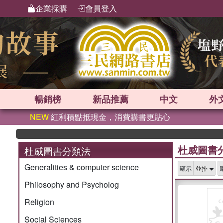
企業採購
會員登入
暢銷榜
新品
推薦
中文
外
NEW
紅利積點抵現金，消費購書更貼心
杜威圖書
杜威圖書分類法
Generalities & computer science
顯示
Philosophy and Psycholog
Religion
Social Sciences