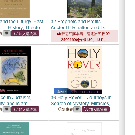
and the Liturgy, East
32.
Prophets and Profits ─
 ― History, Theology,
Ancient Divination and Its
ure
Reception
存
若需訂購本書，請電洽客服 02-
25006600[分機130、131]。
滿額折
ice in Judaism,
36.
Holy Rover ─ Journeys in
ity, and Islam
Search of Mystery, Miracles,
and God
存
無庫存