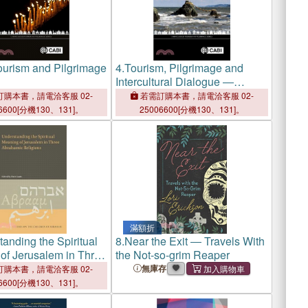
ourism and Pilgrimage
4.
Tourism, Pilgrimage and
Intercultural Dialogue ―
Interpreting Sacred Stories
購本書，請電洽客服 02-
若需訂購本書，請電洽客服 02-
6600[分機130、131]。
25006600[分機130、131]。
滿額折
anding the Spiritual
8.
Near the Exit ― Travels With
of Jerusalem in Three
the Not-so-grim Reaper
c Religions
無庫存
購本書，請電洽客服 02-
6600[分機130、131]。