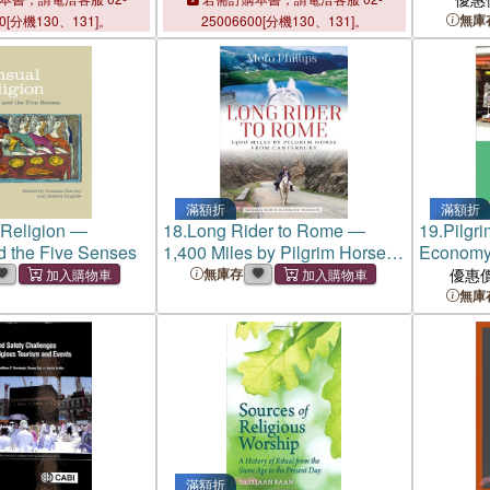
Conservation
Conserva
無庫
00[分機130、131]。
25006600[分機130、131]。
滿額折
滿額折
 Religion ―
18.
Long Rider to Rome ―
19.
Pilgri
d the Five Senses
1,400 Miles by Pilgrim Horse
Economy 
from Canterbury
Sacred
無庫存
優惠
無庫
滿額折