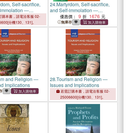
dom, Self-sacrifice,
24.
Martyrdom, Self-sacrifice,
-immolation ―
and Self-immolation ―
s Perspectives on
Religious Perspectives on
9
1676
優惠價：
購本書，請電洽客服 02-
Suicide
無庫存
6600[分機130、131]。
sm and Religion ―
28.
Tourism and Religion ―
d Implications
Issues and Implications
存
若需訂購本書，請電洽客服 02-
25006600[分機130、131]。