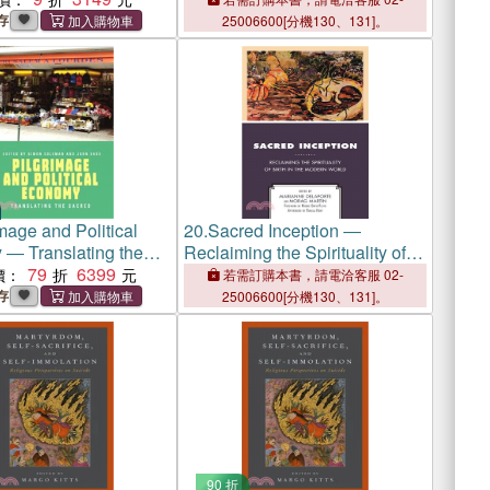
tion
存
25006600[分機130、131]。
mage and Political
20.
Sacred Inception ―
― Translating the
Reclaiming the Spirituality of
79
6399
Birth in the Modern World
價：
若需訂購本書，請電洽客服 02-
存
25006600[分機130、131]。
90 折