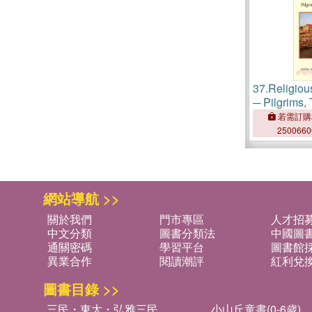
37.
Religiou
─ Pilgrims, 
Travelers
若需訂購
250066
網站導航 >>
關於我們
門市專區
人才招
中文分類
圖書分類法
中國圖
通關密碼
學習平台
圖書館採
異業合作
閱讀潮評
紅利兌
圖書目錄 >>
三民・東大・弘雅三民
小山丘童書(0-6歲)