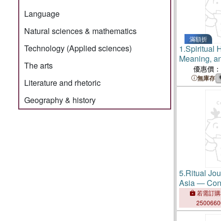
Language
Natural sciences & mathematics
滿額折
Technology (Applied sciences)
1.
Spiritual
Meaning, a
The arts
優惠價：
無庫存
Literature and rhetoric
Geography & history
5.
Ritual Jo
Asia ― Cons
Contestation
若需訂購
Space
250066