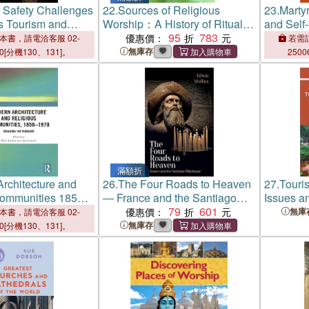
 Safety Challenges
22.
Sources of Religious
23.
Martyr
us Tourism and
Worship：A History of Ritual
and Self
from the Stone Age to the
95
783
Religiou
優惠價：
本書，請電洽客服 02-
若需訂
Present Day
Suicide
無庫存
00[分機130、131]。
2500
滿額折
rchitecture and
26.
The Four Roads to Heaven
27.
Touri
Communities 1850-
― France and the Santiago
Issues an
lding the Kingdom
Pilgrimage
79
601
優惠價：
無庫
本書，請電洽客服 02-
無庫存
00[分機130、131]。