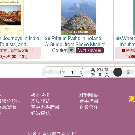
s Journeys in India
38.
Pilgrim Paths in Ireland ―
39.
Wher
Tourists, and
A Guide: from Slieve Mish to
─ Incubat
Skellig Michael
Greco-R
無庫存
本書，請電洽客服 02-
若需訂
00[分機130、131]。
2500
共
234
筆
1
2
第
6
頁
募
禮券兌換
紅利積點
聚
書館分類法
常見問題
新手購書
購/編目
空中大學購書
企業合作
換
好站連結
兒童・青少年(7歲以上)