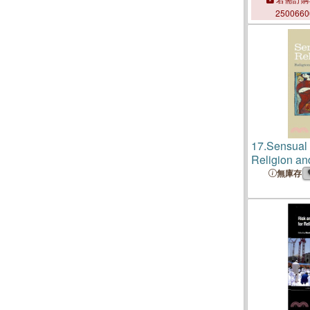
250066
17.
Sensual
Religion an
無庫存