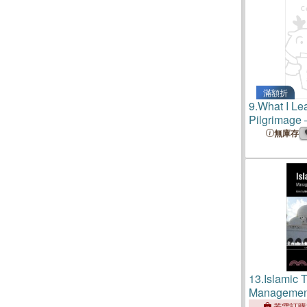
滿額折
9.
What I Le
Pilgrimage 
Lord Throug
無庫存
13.
Islamic 
Management
Destination
若需訂購