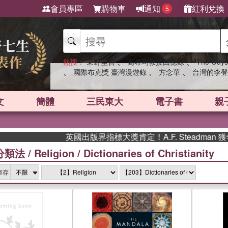
會員專區
購物車
通知
紅利兌換
5
、
、
熱搜：
東野圭吾
高希均教授回憶錄
The Odys
、
、
、
國際布克獎 臺灣漫遊錄
方念華
台灣的李登
文
簡體
三民東大
電子書
親
英國出版界指標大獎肯定！A.F. Steadman 獲年度
分類法
/
Religion
/
Dictionaries of Christianity
庫存