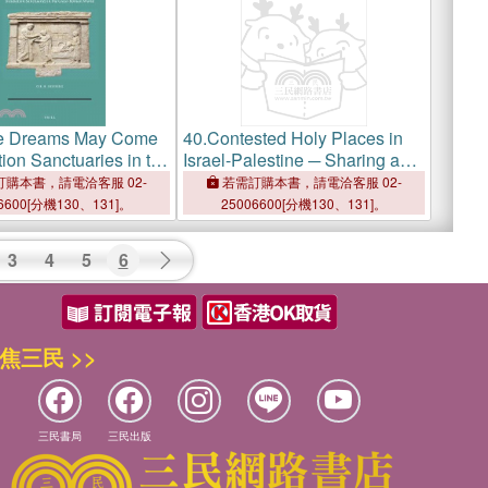
e Dreams May Come
40.
Contested Holy Places in
ion Sanctuaries in the
Israel-Palestine ─ Sharing and
oman World
Conflict Resolution
購本書，請電洽客服 02-
若需訂購本書，請電洽客服 02-
6600[分機130、131]。
25006600[分機130、131]。
3
4
5
6
焦三民 >>
三民書局
三民出版