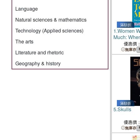
Language
Natural sciences & mathematics
滿額折
Technology (Applied sciences)
1.
Women Wh
Much: Whe
The arts
Wishing and
優惠價
Change
無庫存
Literature and rhetoric
Geography & history
滿額折
5.
Skulls
優惠價
無庫存