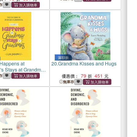
存
滿額折
Happens at
20.
Grandma Kisses and Hugs
s Stays at Grandma's
s That Celebrate the
79
451
存
優惠價：
Chaos of
無庫存
enting