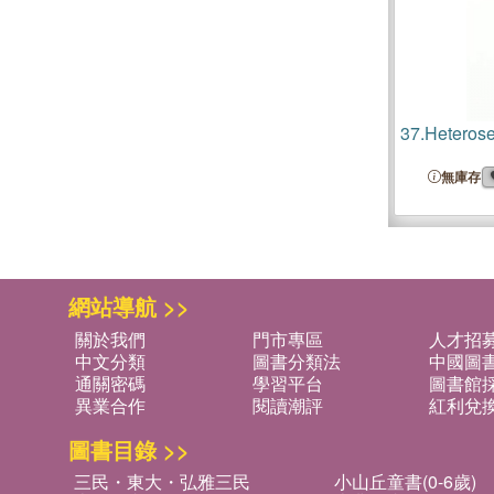
37.
Heterose
無庫存
網站導航 >>
關於我們
門市專區
人才招
中文分類
圖書分類法
中國圖
通關密碼
學習平台
圖書館採
異業合作
閱讀潮評
紅利兌
圖書目錄 >>
三民・東大・弘雅三民
小山丘童書(0-6歲)