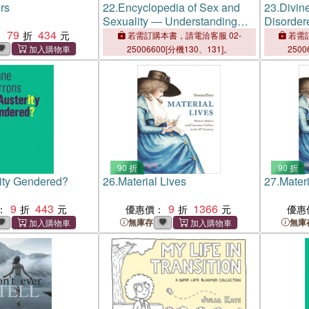
rs
22.
Encyclopedia of Sex and
23.
Divin
Sexuality ― Understanding
Disorde
79
434
Biology, Psychology, and
Men in S
：
若需訂購本書，請電洽客服 02-
若需訂
Culture
25006600[分機130、131]。
2500
90 折
90 折
rity Gendered?
26.
Material Lives
27.
Materi
9
443
9
1366
：
優惠價：
優惠
無庫存
無庫