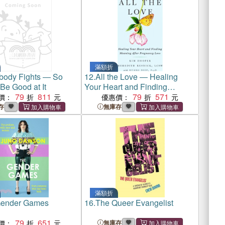
滿額折
body Fights ― So
12.
All the Love ― Healing
Be Good at It
Your Heart and Finding
79
811
Meaning After Pregnancy Loss
79
571
價：
優惠價：
存
無庫存
滿額折
Gender Games
16.
The Queer Evangelist
79
651
價：
無庫存