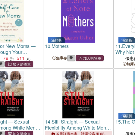
滿額折
滿額折
 for New Moms ―
10.
Mothers
11.
Every
rough Your
Why Not 
 Year
79
511
：
無庫存
優惠
無庫
滿額折
aight ― Sexual
14.
Still Straight ― Sexual
15.
The 
 Among White Men in
Flexibility Among White Men in
ica
Rural America
優惠
若需訂購本書，請電洽客服 02-