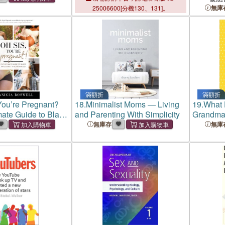
無庫
25006600[分機130、131]。
滿額折
滿額折
You’re Pregnant?
18.
Minimalist Moms ― Living
19.
What 
ate Guide to Black
and Parenting With Simplicity
Grandma'
& Motherhood
― Storie
無庫存
無庫
Joy and 
Grandpar