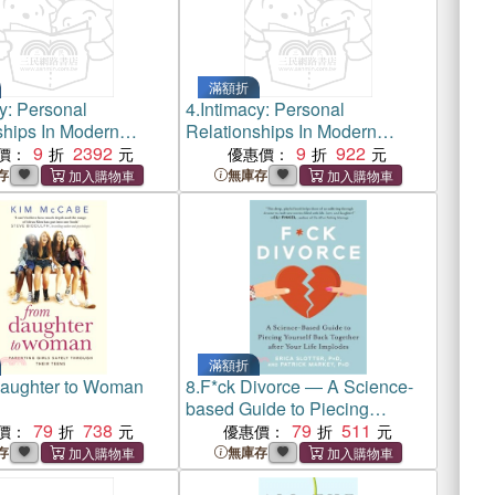
滿額折
y: Personal
4.
Intimacy: Personal
ships In Modern
Relationships In Modern
s
9
2392
Societies
9
922
價：
優惠價：
存
無庫存
滿額折
aughter to Woman
8.
F*ck Divorce ― A Science-
based Guide to Piecing
79
738
Yourself Back Together After
79
511
價：
優惠價：
Your Life Implodes
存
無庫存