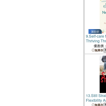
滿額折
9.
Self-care
Thriving Th
Postpartum
優惠價
無庫存
13.
Still Str
Flexibility
Rural Amer
無庫存