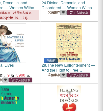
e, Demonic, and
24.
Divine, Demonic, and
red ― Women Without
Disordered ― Women Without
ong Dynasty China
Men in Song Dynasty China
無庫存
購本書，請電洽客服 02-
6600[分機130、131]。
滿額折
al Lives
28.
The New Enlightenment ―
And the Fight to Free
9
3960
Knowledge
價：
無庫存
存