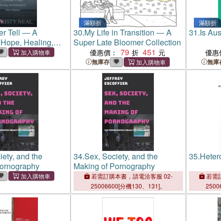
滿額折
滿額折
er Tell ― A
30.
My Life in Transition ― A
31.
Is Au
Hope, Healing,
Super Late Bloomer Collection
ion After Adultery
79
451
優惠價：
優惠
無庫存
無庫
iety, and the
34.
Sex, Society, and the
35.
Heter
Pornography
Making of Pornography
若需訂購本書，請電洽客服 02-
若需訂
25006600[分機130、131]。
2500