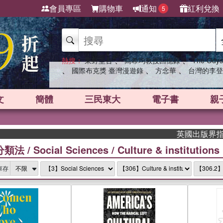
會員專區
購物車
通知
紅利兌換
5
、
、
熱搜：
東野圭吾
高希均教授回憶錄
The Odys
、
、
、
國際布克獎 臺灣漫遊錄
方念華
台灣的李登
文
簡體
三民東大
電子書
親
英國出版界指標大獎肯定！
分類法
/
Social Sciences
/
Culture & institutions
庫存