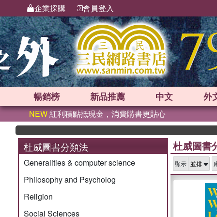
企業採購
會員登入
暢銷榜
新品
推薦
中文
外
NEW
紅利積點抵現金，消費購書更貼心
杜威圖書
杜威圖書分類法
Generalities & computer science
顯示
Philosophy and Psycholog
Religion
Social Sciences