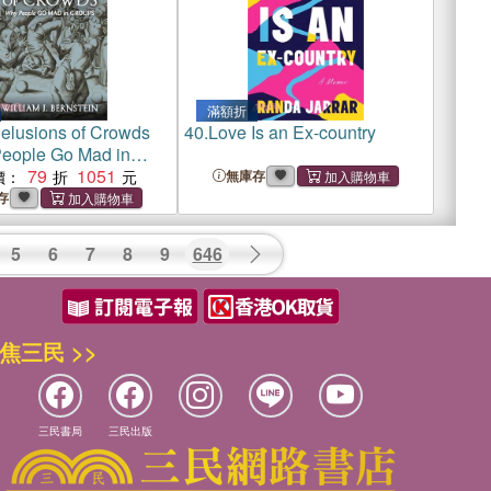
滿額折
elusions of Crowds
40.
Love Is an Ex-country
eople Go Mad in
79
1051
價：
無庫存
存
5
6
7
8
9
646
焦三民 >>
三民書局
三民出版