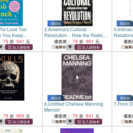
滿額折
滿額折
o Love Too
2.
America's Cultural
3.
Intimac
n You Keep
Revolution：How the Radical
Relation
 Hoping He'll
79
541
Left Conquered Everything
79
961
Societie
：
優惠價：
優惠
無庫存
無庫
滿額折
滿額折
6.
Untitled Chelsea Manning
7.
From D
Memoir
79
869
79
841
：
優惠價：
優惠
無庫存
無庫