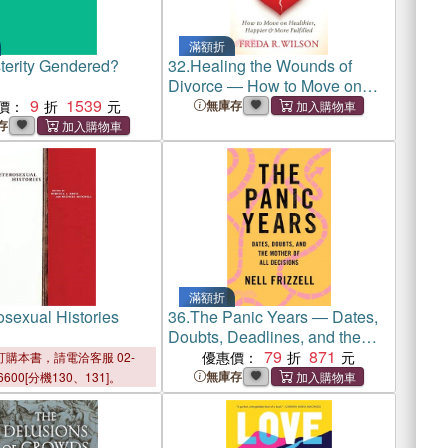
滿額折
sterity Gendered?
32.
Healing the Wounds of
Divorce ― How to Move on
9
1539
Healthier, Happier, and More
價：
無庫存
Fulfilled
存
滿額折
osexual Histories
36.
The Panic Years ― Dates,
Doubts, Deadlines, and the
Mother of All Decisions
79
871
優惠價：
購本書，請電洽客服 02-
無庫存
6600[分機130、131]。