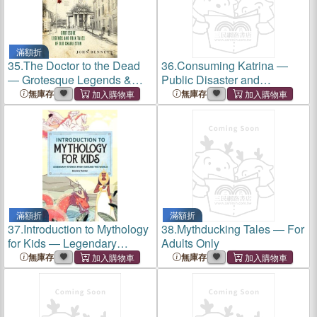
滿額折
35.
The Doctor to the Dead
36.
Consuming Katrina ―
― Grotesque Legends &
Public Disaster and
Folk Tales of Old Charleston
Personal Narrative
無庫存
無庫存
滿額折
滿額折
37.
Introduction to Mythology
38.
Mythducking Tales ― For
for Kids ― Legendary
Adults Only
Stories from Around the
無庫存
無庫存
World