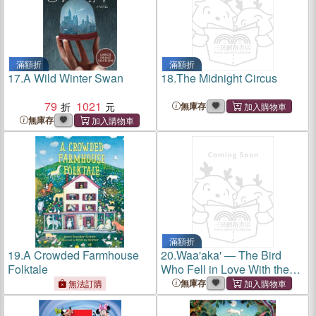
滿額折
滿額折
17.
A Wild Winter Swan
18.
The Midnight Circus
79
1021
無庫存
無庫存
滿額折
19.
A Crowded Farmhouse
20.
Waa'aka' ― The Bird
Folktale
Who Fell in Love With the
Sun
無庫存
無法訂購