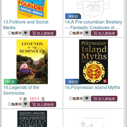
滿額折
13.
Folklore and Social
14.
A Pre-columbian Bestiary
Media
― Fantastic Creatures of
Indigenous Latin America
無庫存
無庫存
90 折
滿額折
15.
Legends of the
16.
Polynesian Island Myths
Seminoles
9
1011
無庫存
無庫存