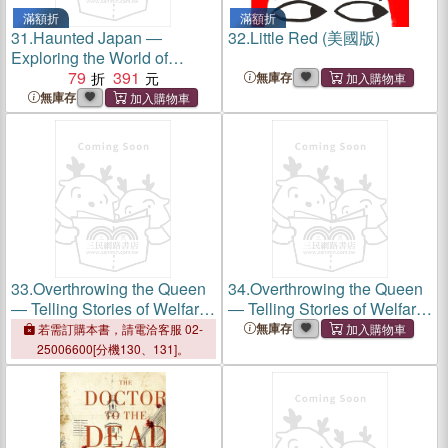
滿額折
滿額折
31.
Haunted Japan ―
32.
Little Red (美國版)
Exploring the World of
Japanese Yokai, Ghosts and
79
391
無庫存
the Paranormal
無庫存
33.
Overthrowing the Queen
34.
Overthrowing the Queen
― Telling Stories of Welfare
― Telling Stories of Welfare
in America
in America
無庫存
若需訂購本書，請電洽客服 02-
25006600[分機130、131]。