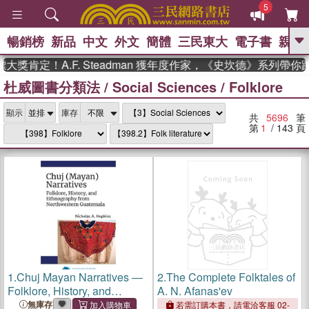
5
暢銷榜
新品
中文
外文
簡體
三民東大
電子書
親子
GO
定！A.F. Steadman 獲年度作家，《史坎德》系列帶你踏上
杜威圖書分類法
/
Social Sciences
/
Folklore
、
熱搜：
東野圭吾
高希均教授回憶錄
、
、
、
The Odyssey
父親節
如果歷
、
、
顯示
庫存
史是一群喵
暑期推薦
國際布克
共
5696
筆
、
、
獎 臺灣漫遊錄
方念華
台灣的李
第
1
/ 143
頁
、
、
登輝時代
數學女孩：黎曼猜想
偉大的迷走神經
1.
Chuj Mayan Narratives ―
2.
The Complete Folktales of
Folklore, History, and
A. N. Afanas'ev
Ethnography from
無庫存
若需訂購本書，請電洽客服 02-