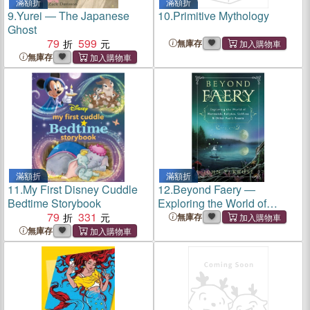
滿額折
滿額折
9.
Yurei ― The Japanese
10.
Primitive Mythology
Ghost
79
599
無庫存
無庫存
滿額折
滿額折
11.
My First Disney Cuddle
12.
Beyond Faery ―
Bedtime Storybook
Exploring the World of
79
331
Mermaids, Kelpies, Goblins
無庫存
& Other Faery Beasts
無庫存