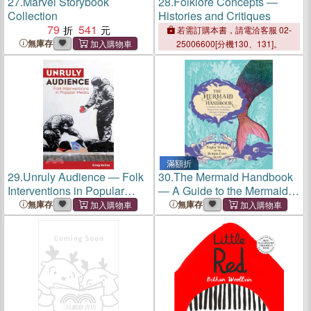
27.
Marvel Storybook
28.
Folklore Concepts ―
Collection
Histories and Critiques
79
541
若需訂購本書，請電洽客服 02-
無庫存
25006600[分機130、131]。
滿額折
29.
Unruly Audience ― Folk
30.
The Mermaid Handbook
Interventions in Popular
― A Guide to the Mermaid
Media
Way of Life, Including
無庫存
無庫存
Recipes, Folklore, and More