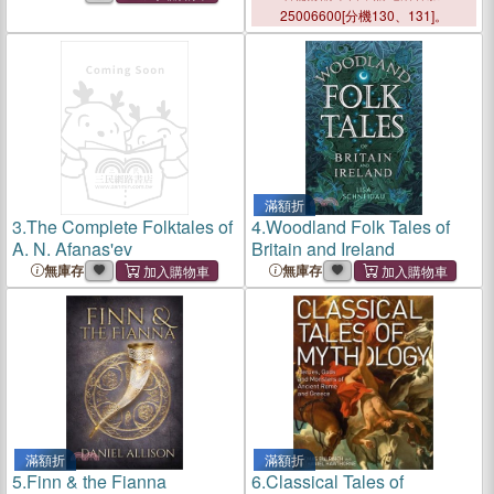
Northwestern Guatemala
25006600[分機130、131]。
滿額折
3.
The Complete Folktales of
4.
Woodland Folk Tales of
A. N. Afanas'ev
Britain and Ireland
無庫存
無庫存
滿額折
滿額折
5.
Finn & the Fianna
6.
Classical Tales of