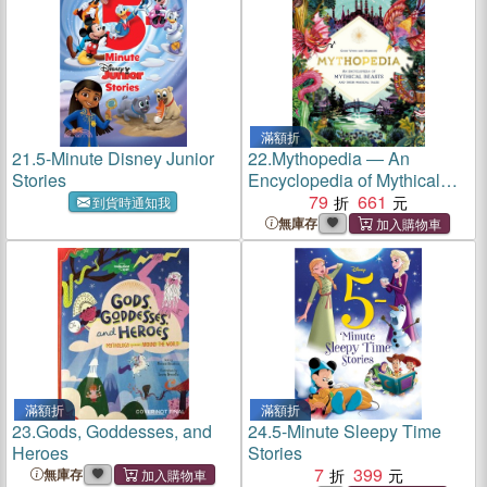
滿額折
21.
5-Minute Disney Junior
22.
Mythopedia ― An
Stories
Encyclopedia of Mythical
Beasts and Their Magical
79
661
到貨時通知我
Tales
無庫存
滿額折
滿額折
23.
Gods, Goddesses, and
24.
5-Minute Sleepy Time
Heroes
Stories
7
399
無庫存