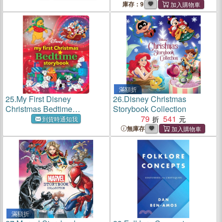
庫存：9
滿額折
25.
My First Disney
26.
Disney Christmas
Christmas Bedtime
Storybook Collection
Storybook
79
541
到貨時通知我
無庫存
滿額折