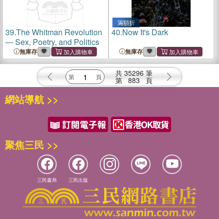
滿額折
39.
The Whitman Revolution
40.
Now It's Dark
― Sex, Poetry, and Politics
無庫存
無庫存
共
35296
筆
第
883
頁
網站導航 >>
聚焦三民 >>
三民書局
三民出版