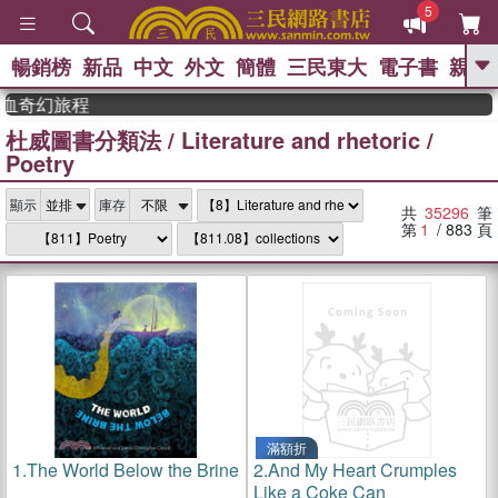
5
暢銷榜
新品
中文
外文
簡體
三民東大
電子書
親子
GO
幻旅程
杜威圖書分類法
/
Literature and rhetoric
/
、
熱搜：
東野圭吾
高希均教授回憶錄
Poetry
、
、
、
The Odyssey
父親節
如果歷
、
、
史是一群喵
暑期推薦
國際布克
、
、
顯示
庫存
獎 臺灣漫遊錄
方念華
台灣的李
共
35296
筆
、
、
登輝時代
數學女孩：黎曼猜想
第
1
/ 883
頁
偉大的迷走神經
滿額折
1.
The World Below the Brine
2.
And My Heart Crumples
Like a Coke Can