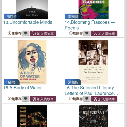
滿額折
滿額折
13.
Uncomfortable Minds
14.
Blooming Fiascoes ―
Poems
無庫存
無庫存
滿額折
滿額折
15.
A Body of Water
16.
The Selected Literary
Letters of Paul Laurence
Dunbar
無庫存
無庫存