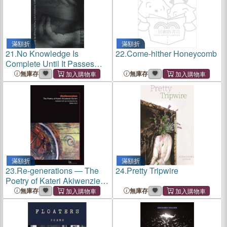
滿額折
滿額折
21.
No Knowledge Is
22.
Come-hither Honeycomb
Complete Until It Passes
Through My Body
無庫存
無庫存
滿額折
滿額折
23.
Re-generations ― The
24.
Pretty Tripwire
Poetry of Kateri Akiwenzie-
damm
無庫存
無庫存