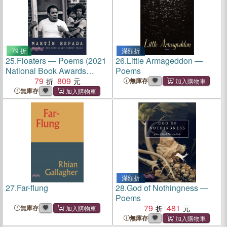
79 折
滿額折
25.
Floaters ― Poems (2021
26.
Little Armageddon ―
National Book Awards
Poems
Longlist)
79
809
無庫存
無庫存
滿額折
27.
Far-flung
28.
God of Nothingness ―
Poems
79
481
無庫存
無庫存