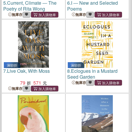
5.
Current, Climate ― The
6.
I ― New and Selected
Poetry of Rita Wong
Poems
無庫存
無庫存
滿額折
滿額折
7.
Live Oak, With Moss
8.
Eclogues in a Mustard
Seed Garden
79
571
無庫存
無庫存