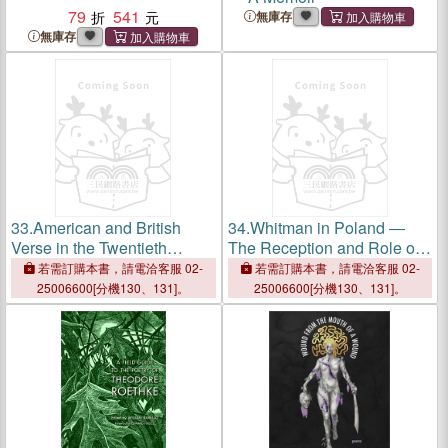
79
541
無庫存
無庫存
33.
American and British
34.
Whitman in Poland ―
Verse in the Twentieth
The Reception and Role of
Century: The Poetry That
the American Poet in Polish
若需訂購本書，請電洽客服 02-
若需訂購本書，請電洽客服 02-
Matters：The Poetry That
National Culture
25006600[分機130、131]。
25006600[分機130、131]。
Matters