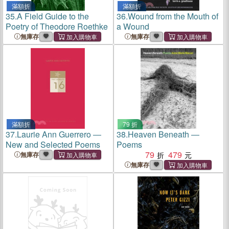
滿額折
滿額折
35.
A Field Guide to the
36.
Wound from the Mouth of
Poetry of Theodore Roethke
a Wound
無庫存
無庫存
滿額折
79 折
37.
Laurie Ann Guerrero ―
38.
Heaven Beneath ―
New and Selected Poems
Poems
79
479
無庫存
無庫存