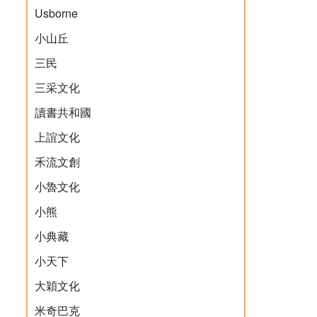
Usborne
小山丘
三民
三采文化
讀書共和國
上誼文化
禾流文創
小魯文化
小熊
小典藏
小天下
大穎文化
米奇巴克