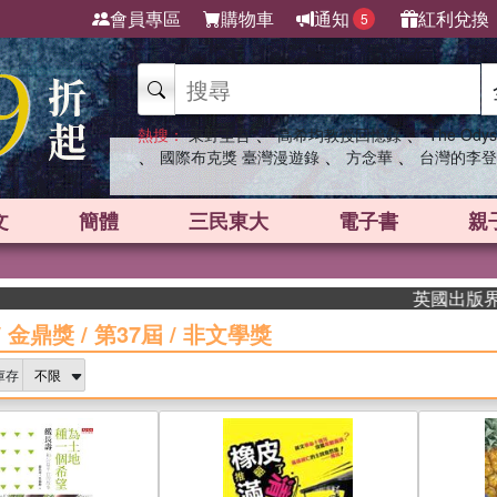
會員專區
購物車
通知
紅利兌換
5
、
、
熱搜：
東野圭吾
高希均教授回憶錄
The Odys
、
、
、
國際布克獎 臺灣漫遊錄
方念華
台灣的李登
文
簡體
三民東大
電子書
親
英國出版界指標大獎肯定
/
金鼎獎
/
第37屆
/
非文學獎
庫存