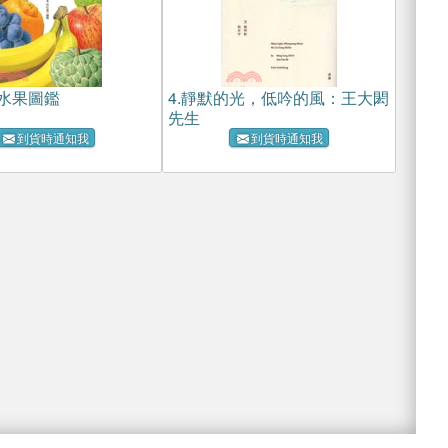
水果圖鑑
4.
靜默的光，低吟的風：王大閎
先生
到貨時通知我
到貨時通知我