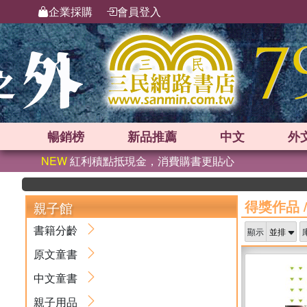
企業採購
會員登入
暢銷榜
新品
推薦
中文
外
NEW
紅利積點抵現金，消費購書更貼心
得獎作品
親子館
書籍分齡
顯示
原文童書
中文童書
親子用品