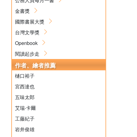
公務人員每月一書
金書獎
國際書展大獎
台灣文學獎
Openbook
閱讀起步走
作者、繪者推薦
樋口裕子
宮西達也
五味太郎
艾瑞‧卡爾
工藤紀子
岩井俊雄