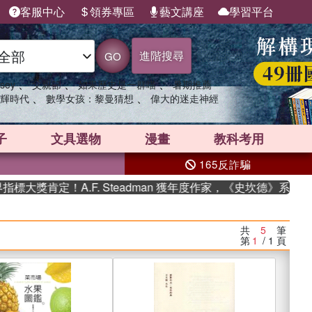
客服中心
領券專區
藝文講座
學習平台
進階搜尋
GO
、
、
、
sey
父親節
如果歷史是一群喵
暑期推薦
、
、
輝時代
數學女孩：黎曼猜想
偉大的迷走神經
子
文具選物
漫畫
教科考用
165反詐騙
！A.F. Steadman 獲年度作家，《史坎德》系列帶你踏上
共
5
筆
第
1
/ 1
頁