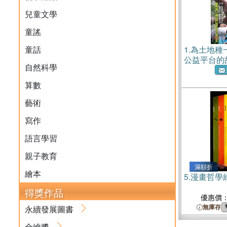
兒童文學
童謠
童話
1.
為土地種
公益平台的
自然科學
算數
藝術
寫作
語言學習
親子教育
滿額折
繪本
5.
漫畫哲學
得獎作品
優惠價
無庫存
永續發展圖書
金繪獎