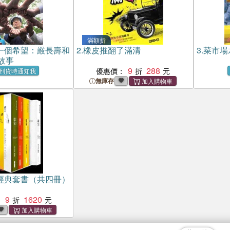
滿額折
一個希望：嚴長壽和
2.
橡皮推翻了滿清
3.
菜市場
故事
9
288
優惠價：
到貨時通知我
無庫存
經典套書（共四冊）
9
1620
：