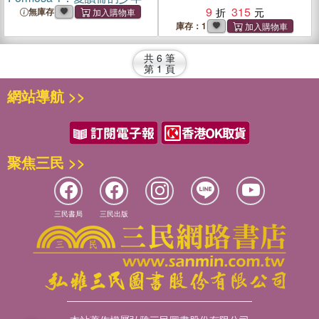
9
315
無庫存
庫存：1
共
6
筆
第
1
頁
網站導航 >>
聚焦三民 >>
三民書局
三民出版