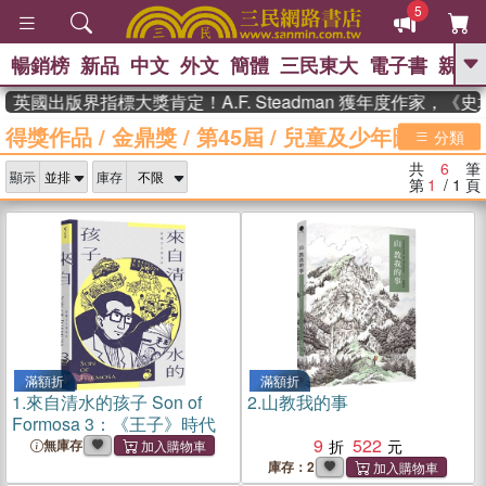
5
暢銷榜
新品
中文
外文
簡體
三民東大
電子書
親子
GO
英國出版界指標大獎肯定！A.F. Steadman 獲年度作家，
得獎作品
/
金鼎獎
/
第45屆
/
兒童及少年圖書獎
、
熱搜：
東野圭吾
高希均教授回憶錄
分類
、
、
、
The Odyssey
父親節
如果歷
共
6
筆
、
、
顯示
庫存
史是一群喵
暑期推薦
國際布克
第
1
/ 1
頁
、
、
獎 臺灣漫遊錄
方念華
台灣的李
、
、
登輝時代
數學女孩：黎曼猜想
偉大的迷走神經
滿額折
滿額折
1.
來自清水的孩子 Son of
2.
山教我的事
Formosa 3：《王子》時代
9
522
無庫存
庫存：2