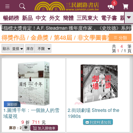
5
暢銷榜
新品
中文
外文
簡體
三民東大
電子書
親子
GO
指標大獎肯定！A.F. Steadman 獲年度作家，《史坎德》系
得獎作品
/
金鼎獎
/
第48屆
/
非文學圖書獎
、
熱搜：
東野圭吾
高希均教授回憶錄
分類
、
、
、
The Odyssey
父親節
如果歷
共
4
筆
、
、
顯示
庫存
史是一群喵
暑期推薦
國際布克
第
1
/ 1
頁
、
、
獎 臺灣漫遊錄
方念華
台灣的李
、
、
登輝時代
數學女孩：黎曼猜想
偉大的迷走神經
滿額折
1.
圖博千年：一個旅人的雪
2.
街頭劇場 Streets of the
域凝視
1980s
9
711
到貨時通知我
庫存：2