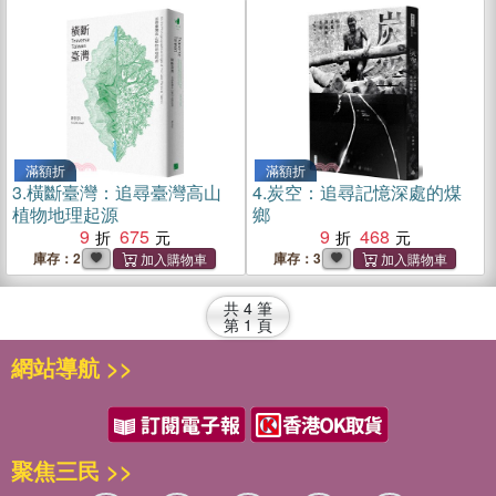
滿額折
滿額折
3.
橫斷臺灣：追尋臺灣高山
4.
炭空：追尋記憶深處的煤
植物地理起源
鄉
9
675
9
468
庫存：2
庫存：3
共
4
筆
第
1
頁
網站導航 >>
聚焦三民 >>