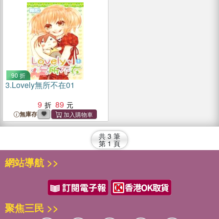
90 折
3.
Lovely無所不在01
9
89
無庫存
共
3
筆
第
1
頁
網站導航 >>
聚焦三民 >>