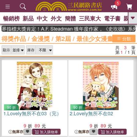
5
暢銷榜
新品
中文
外文
簡體
三民東大
電子書
親子
GO
界指標大獎肯定！A.F. Steadman 獲年度作家，《史坎德》
得獎作品
/
金漫獎
/
第2屆
/
最佳少女漫畫獎
、
熱搜：
東野圭吾
高希均教授回憶錄
分類
、
、
、
The Odyssey
父親節
如果歷
共
3
筆
、
、
顯示
庫存
史是一群喵
暑期推薦
國際布克
第
1
/ 1
頁
、
、
獎 臺灣漫遊錄
方念華
台灣的李
、
、
登輝時代
數學女孩：黎曼猜想
偉大的迷走神經
90 折
90 折
1.
Lovely無所不在03（完）
2.
Lovely無所不在02
9
89
9
89
無庫存
無庫存