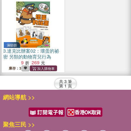
滿額折
3.
達克比辦案02：壞蛋的祕
密 另類的動物育兒行為
9
269
庫存：3
共
3
筆
第
1
頁
網站導航 >>
聚焦三民 >>