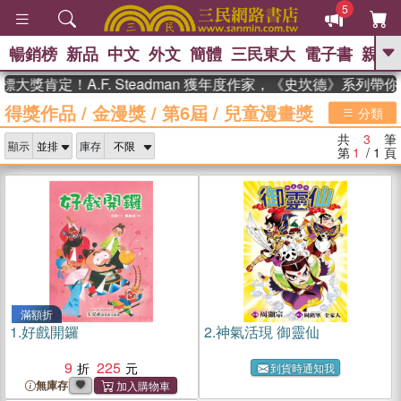
5
暢銷榜
新品
中文
外文
簡體
三民東大
電子書
親子
GO
大獎肯定！A.F. Steadman 獲年度作家，《史坎德》系列帶
得獎作品
/
金漫獎
/
第6屆
/
兒童漫畫獎
、
熱搜：
東野圭吾
高希均教授回憶錄
分類
、
、
、
The Odyssey
父親節
如果歷
共
3
筆
、
、
顯示
庫存
史是一群喵
暑期推薦
國際布克
第
1
/ 1
頁
、
、
獎 臺灣漫遊錄
方念華
台灣的李
、
、
登輝時代
數學女孩：黎曼猜想
偉大的迷走神經
滿額折
1.
好戲開鑼
2.
神氣活現 御靈仙
9
225
到貨時通知我
無庫存