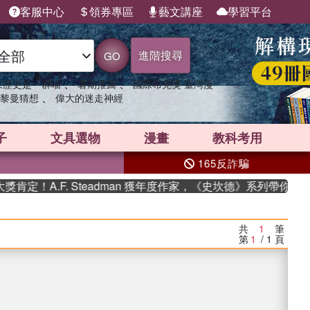
客服中心
領券專區
藝文講座
學習平台
進階搜尋
GO
、
、
果歷史是一群喵
暑期推薦
國際布克獎 臺灣漫
、
黎曼猜想
偉大的迷走神經
子
文具選物
漫畫
教科考用
165反詐騙
F. Steadman 獲年度作家，《史坎德》系列帶你踏上熱血奇
共
1
筆
第
1
/ 1
頁