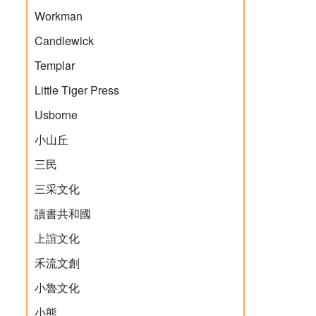
Workman
Candlewick
Templar
Little Tiger Press
Usborne
小山丘
三民
三采文化
讀書共和國
上誼文化
禾流文創
小魯文化
小熊