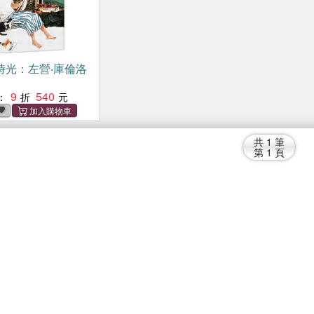
時光：左營‧庫倫洛
9
540
：
共
1
筆
第
1
頁