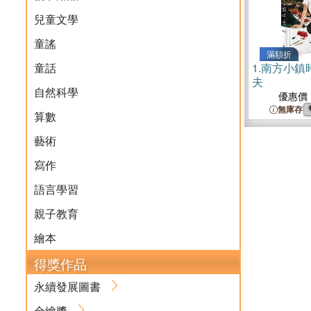
兒童文學
童謠
滿額折
童話
1.
南方小鎮
夫
自然科學
優惠價
無庫存
算數
藝術
寫作
語言學習
親子教育
繪本
得獎作品
永續發展圖書
金繪獎