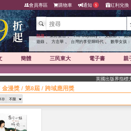
會員專區
購物車
通知
紅利兌換
5
、
、
、
熱搜：
東野圭吾
The Odyssey
父親節
如
、
、
、
遊錄
方念華
台灣的李登輝時代
數學女孩：
文
簡體
三民東大
電子書
親
英國出版界指標大獎肯定！A.
/
金漫獎
/
第8屆
/
跨域應用獎
庫存