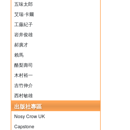
五味太郎
艾瑞‧卡爾
工藤紀子
岩井俊雄
郝廣才
賴馬
酪梨壽司
木村裕一
吉竹伸介
西村敏雄
出版社專區
Nosy Crow UK
Capstone