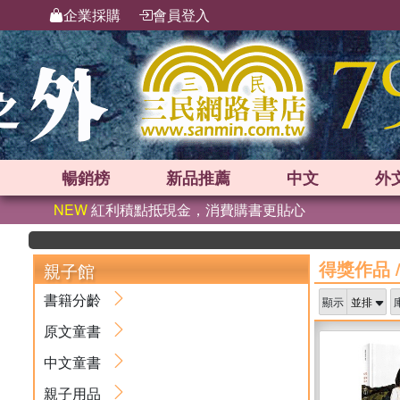
企業採購
會員登入
暢銷榜
新品
推薦
中文
外
NEW
紅利積點抵現金，消費購書更貼心
得獎作品
親子館
書籍分齡
顯示
原文童書
中文童書
親子用品