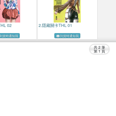
L 02
2.
隱藏關卡THL 01
到貨時通知我
到貨時通知我
共
2
筆
第
1
頁