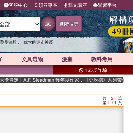
客服中心
領券專區
藝文講座
學習平台
進階搜尋
GO
、
、
果歷史是一群喵
暑期推薦
國際布克獎 臺灣漫
、
黎曼猜想
偉大的迷走神經
子
文具選物
漫畫
教科考用
165反詐騙
.F. Steadman 獲年度作家，《史坎德》系列帶你踏上熱血奇
共
2
筆
第
1
/ 1
頁