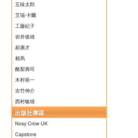
五味太郎
艾瑞‧卡爾
工藤紀子
岩井俊雄
郝廣才
賴馬
酪梨壽司
木村裕一
吉竹伸介
西村敏雄
出版社專區
Nosy Crow UK
Capstone