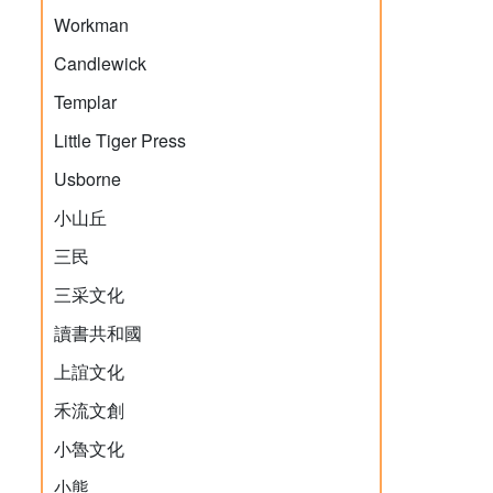
Workman
Candlewick
Templar
Little Tiger Press
Usborne
小山丘
三民
三采文化
讀書共和國
上誼文化
禾流文創
小魯文化
小熊