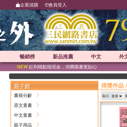
企業採購
會員登入
暢銷榜
新品
推薦
中文
外
NEW
紅利積點抵現金，消費購書更貼心
得獎作品
親子館
書籍分齡
顯示
原文童書
中文童書
親子用品