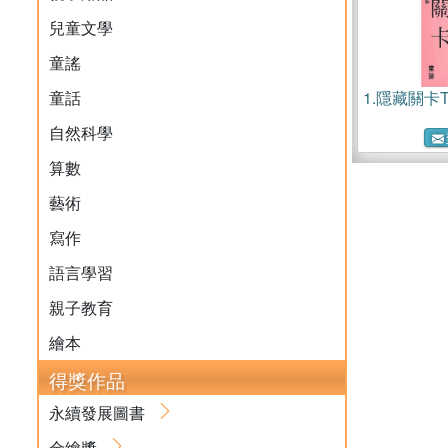
兒童文學
童謠
童話
1.
隱藏關卡TH
自然科學
算數
藝術
寫作
語言學習
親子教育
繪本
得獎作品
永續發展圖書
金繪獎