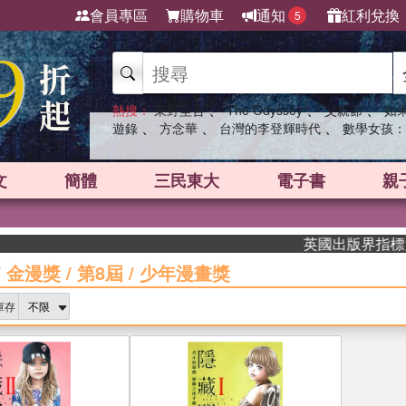
會員專區
購物車
通知
紅利兌換
5
、
、
、
熱搜：
東野圭吾
The Odyssey
父親節
如
、
、
、
遊錄
方念華
台灣的李登輝時代
數學女孩：
文
簡體
三民東大
電子書
親
英國出版界指標大獎肯定！A
/
金漫獎
/
第8屆
/
少年漫畫獎
庫存