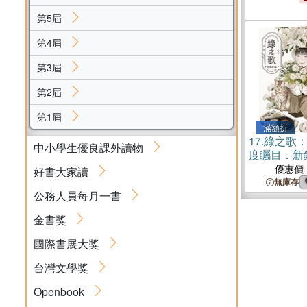
第5屆
第4屆
第3屆
第2屆
第1屆
滿額折
17.
綠之歌
中小學生優良課外讀物
度矚目．新
首部長篇作
優惠價
好書大家讀
售）
無庫存
公務人員每月一書
金書獎
國際書展大獎
台灣文學獎
Openbook