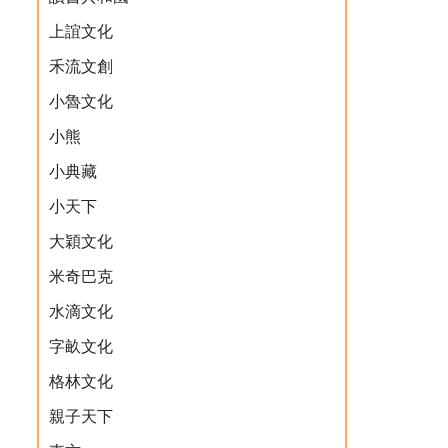
上誼文化
禾流文創
小魯文化
小熊
小典藏
小天下
大穎文化
米奇巴克
水滴文化
字畝文化
格林文化
親子天下