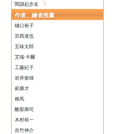
閱讀起步走
作者、繪者推薦
樋口裕子
宮西達也
五味太郎
艾瑞‧卡爾
工藤紀子
岩井俊雄
郝廣才
賴馬
酪梨壽司
木村裕一
吉竹伸介