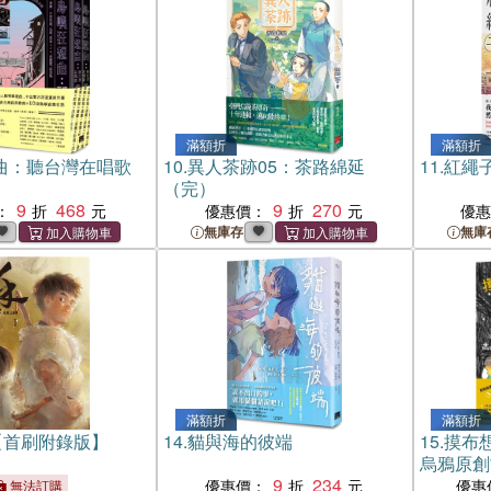
滿額折
滿額折
曲：聽台灣在唱歌
10.
異人茶跡05：茶路綿延
11.
紅繩
（完）
9
468
9
270
：
優惠價：
優
無庫存
無庫
滿額折
滿額折
【首刷附錄版】
14.
貓與海的彼端
15.
摸布
烏鴉原創
9
234
「Sittin
優惠價：
優惠
無法訂購