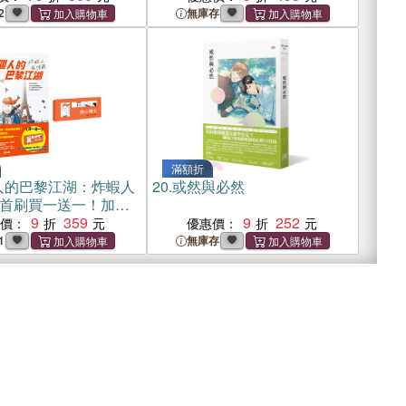
2
無庫存
滿額折
人的巴黎江湖：炸蝦人
20.
或然與必然
首刷買一送一！加贈
《擔心戰士》三部
9
359
9
252
惠價：
優惠價：
1
無庫存