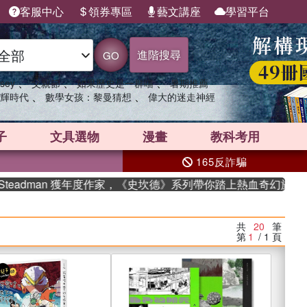
客服中心
領券專區
藝文講座
學習平台
進階搜尋
GO
、
、
、
sey
父親節
如果歷史是一群喵
暑期推薦
、
、
輝時代
數學女孩：黎曼猜想
偉大的迷走神經
子
文具選物
漫畫
教科考用
165反詐騙
man 獲年度作家，《史坎德》系列帶你踏上熱血奇幻旅程
共
20
筆
第
1
/ 1
頁