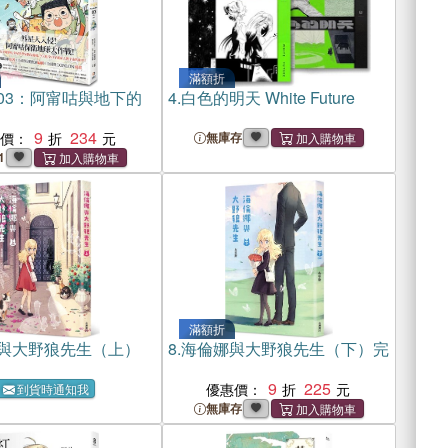
滿額折
03：阿甯咕與地下的
4.
白色的明天 White Future
9
234
惠價：
無庫存
1
滿額折
與大野狼先生（上）
8.
海倫娜與大野狼先生（下）完
9
225
優惠價：
到貨時通知我
無庫存