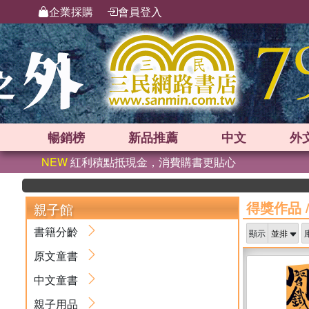
企業採購
會員登入
暢銷榜
新品
推薦
中文
外
NEW
紅利積點抵現金，消費購書更貼心
得獎作品
親子館
書籍分齡
顯示
原文童書
中文童書
親子用品