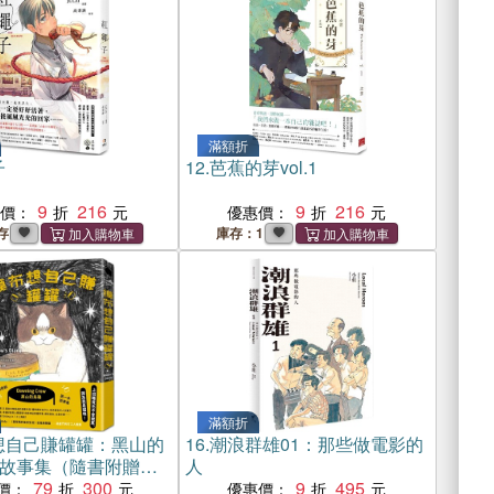
滿額折
子
12.
芭蕉的芽vol.1
9
216
9
216
惠價：
優惠價：
存
庫存：1
滿額折
想自己賺罐罐：黑山的
16.
潮浪群雄01：那些做電影的
故事集（隨書附贈
人
g in 7-11」海報）
79
300
9
495
價：
優惠價：