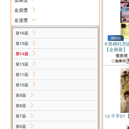
金鼎獎
金漫獎
第16屆
滿額折
第15屆
9.
島嶼狂想
【全兩冊】
第14屆
優惠價
無庫存
第13屆
第11屆
第10屆
第9屆
第8屆
13.
千手01
第7屆
第6屆