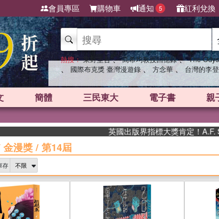
會員專區
購物車
通知
紅利兌換
5
、
、
熱搜：
東野圭吾
高希均教授回憶錄
The Odys
、
、
、
國際布克獎 臺灣漫遊錄
方念華
台灣的李登
文
簡體
三民東大
電子書
親
英國出版界指標大獎肯定！A.F. Stead
/
金漫獎
/
第14屆
庫存