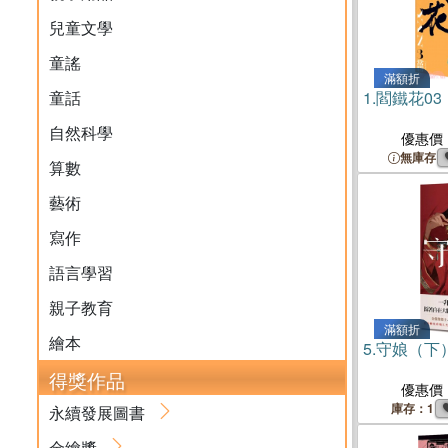
兒童文學
童謠
滿額折
童話
1.
閻鐵花03
自然科學
優惠價
無庫存
算數
藝術
寫作
語言學習
親子教育
滿額折
繪本
5.
守娘（下
得獎作品
優惠價
庫存：1
永續發展圖書
金繪獎