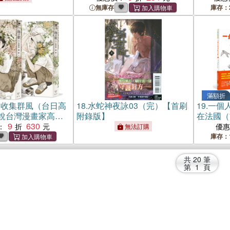
無庫存
庫存：
滿額折
：收集群風（台日高
18.
水蛇神夜詠03（完）【首刷
19.
一個
銳台灣漫畫家高妍
附錄版】
在法國（
品，上下冊不分
9
630
網路瘋傳
：
優
無法訂購
曲）
庫存：
共
20
筆
第
1
頁