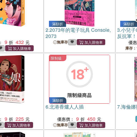
滿額折
滿額折
2.
2073年的電子玩具 Console,
3.
小兒子
2073
反抗軍！
9
432
：
無庫存
優
庫存：
限制級
滿額折
）
6.
北港香爐人人插
7.
海倫娜
9
225
9
450
：
優惠價：
無庫存