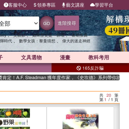
客服中心
領券專區
藝文講座
學習平台
進階搜尋
GO
、
、
、
sey
父親節
如果歷史是一群喵
暑期推薦
、
、
輝時代
數學女孩：黎曼猜想
偉大的迷走神經
子
文具選物
漫畫
教科考用
165反詐騙
. Steadman 獲年度作家，《史坎德》系列帶你踏上熱血奇幻旅
共
20
筆
第
1
/ 1
頁