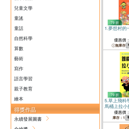
兒童文學
童謠
79 折
童話
1.
夢想村的
自然科學
優惠價
無庫存
算數
藝術
寫作
語言學習
親子教育
79 折
繪本
5.
草上飛科
馬桶上拉小
得獎作品
優惠價
庫存：1
永續發展圖書
金繪獎