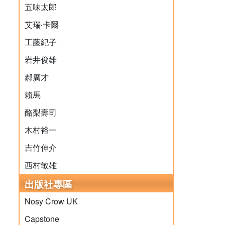
五味太郎
艾瑞‧卡爾
工藤紀子
岩井俊雄
郝廣才
賴馬
酪梨壽司
木村裕一
吉竹伸介
西村敏雄
出版社專區
Nosy Crow UK
Capstone