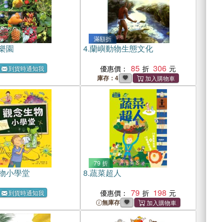
滿額折
樂園
4.
蘭嶼動物生態文化
85
306
優惠價：
到貨時通知我
庫存：4
79 折
物小學堂
8.
蔬菜超人
79
198
優惠價：
到貨時通知我
無庫存