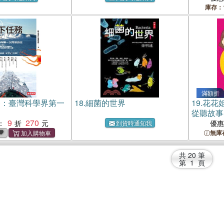
庫存：
滿額折
務：臺灣科學界第一
18.
細菌的世界
19.
花花
從聽故事
9
270
：
優
到貨時通知我
無庫
共
20
筆
第
1
頁