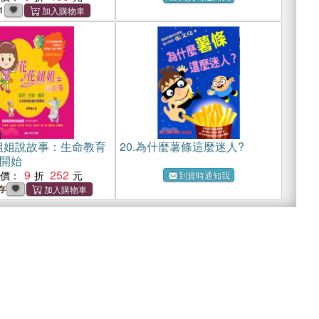
1
姐姐說故事：生命教育
20.
為什麼薯條這麼迷人?
開始
9
252
惠價：
到貨時通知我
存