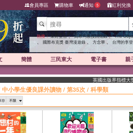
會員專區
購物車
通知
紅利兌換
5
、
、
熱搜：
東野圭吾
高希均教授回憶錄
The Odys
、
、
、
國際布克獎 臺灣漫遊錄
方念華
台灣的李登
文
簡體
三民東大
電子書
親
英國出版界指標大獎肯定！A.F
/
中小學生優良課外讀物
/
第35次
/
科學類
庫存