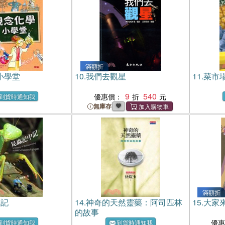
滿額折
小學堂
10.
我們去觀星
11.
菜市
9
540
優惠價：
到貨時通知我
無庫存
滿額折
中記
14.
神奇的天然靈藥：阿司匹林
15.
大家
的故事
優
到貨時通知我
到貨時通知我