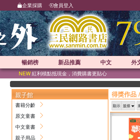
企業採購
會員登入
暢銷榜
新品
推薦
中文
外
NEW
紅利積點抵現金，消費購書更貼心
得獎作品
親子館
書籍分齡
顯示
原文童書
中文童書
親子用品