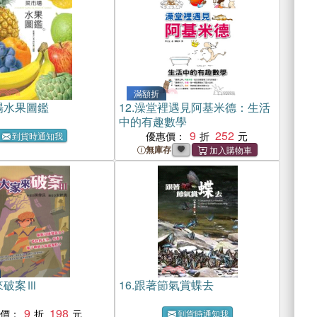
滿額折
場水果圖鑑
12.
澡堂裡遇見阿基米德：生活
中的有趣數學
9
252
優惠價：
到貨時通知我
無庫存
來破案Ⅲ
16.
跟著節氣賞蝶去
9
198
惠價：
到貨時通知我