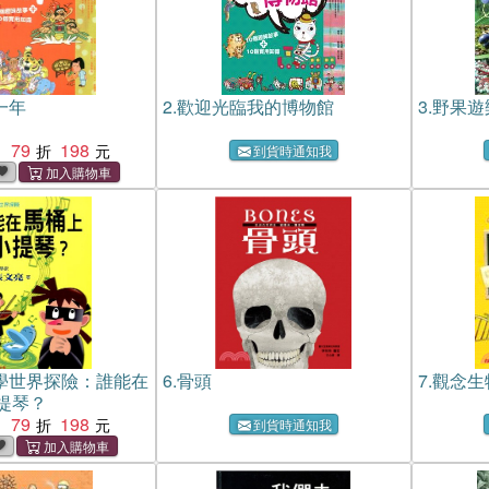
一年
2.
歡迎光臨我的博物館
3.
野果遊
79
198
：
到貨時通知我
學世界探險：誰能在
6.
骨頭
7.
觀念生
提琴？
79
198
：
到貨時通知我