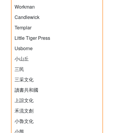
Workman
Candlewick
Templar
Little Tiger Press
Usborne
小山丘
三民
三采文化
讀書共和國
上誼文化
禾流文創
小魯文化
小熊