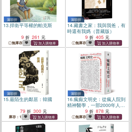
滿額折
滿額折
13.
捍衛平等權的帕克斯
14.
藏書之家：我與我爸，有
時還有我媽（普藏版）
9
261
9
405
無庫存
無庫存
滿額折
滿額折
15.
最陌生的鄰居：韓國
16.
瘋癲文明史：從瘋人院到
精神醫學，一部2000年人類
79
300
精神生活全史
9
878
庫存：1
無庫存