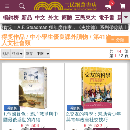
5
暢銷榜
新品
中文
外文
簡體
三民東大
電子書
親子
GO
.F. Steadman 獲年度作家，《史坎德》系列帶你踏上熱血奇
得獎作品
/
中小學生優良課外讀物
/
第41次
/
、
熱搜：
東野圭吾
高希均教授回憶錄
分類
人文社會類
、
、
、
The Odyssey
父親節
如果歷
、
、
史是一群喵
暑期推薦
國際布克
共
44
筆
、
、
顯示
庫存
獎 臺灣漫遊錄
方念華
台灣的李
第
1
/ 2
頁
、
、
登輝時代
數學女孩：黎曼猜想
偉大的迷走神經
滿額折
滿額折
1.
帝國暮色：鴉片戰爭與中
2.
交友的科學：幫助青少年
國最後盛世的終結
與青年改善社交技巧
9
504
9
522