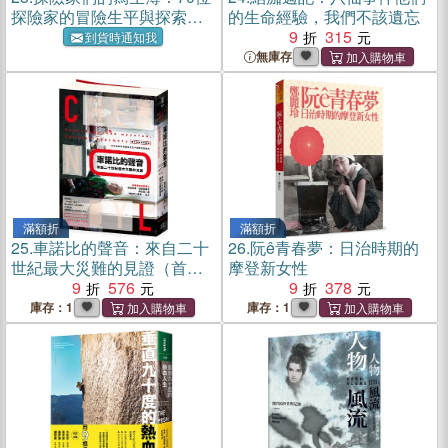
探險家的冒險生平與探索世
的生命經驗，我們不該遺忘
界的偉大熱情
9
315
到貨時通知我
無庫存
滿額折
滿額折
25.
車諾比的聲音：來自二十
26.
阮ê青春夢：日治時期的
世紀最大災難的見證（首次
摩登新女性
完整俄文直譯，台灣版特別
9
576
9
378
收錄核災30周年紀實攝影）
庫存：1
庫存：1