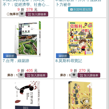
不？：從經濟學、社會心理
卜力祕辛
學、神經科學、演化生物
9
378
到貨時通知我
學、行為生態學等角度剖析
無庫存
群聚與反群聚行為
滿額折
滿額折
7.
台灣．綠築跡
8.
莫斯科尋寶記
9
405
9
270
庫存：1
庫存：3