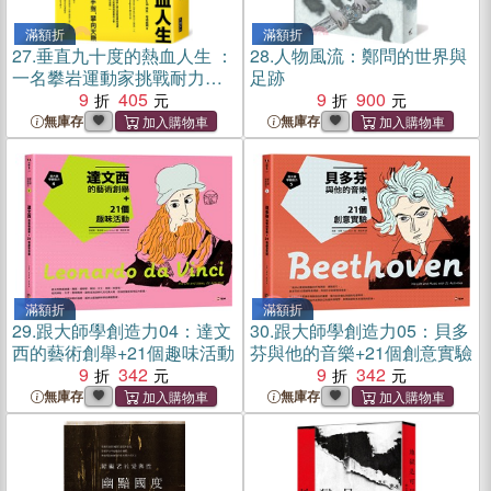
滿額折
滿額折
27.
垂直九十度的熱血人生 ：
28.
人物風流：鄭問的世界與
一名攀岩運動家挑戰耐力、
足跡
置身危險、超越自我極限的
9
405
9
900
故事
無庫存
無庫存
滿額折
滿額折
29.
跟大師學創造力04：達文
30.
跟大師學創造力05：貝多
西的藝術創舉+21個趣味活動
芬與他的音樂+21個創意實驗
9
342
9
342
無庫存
無庫存