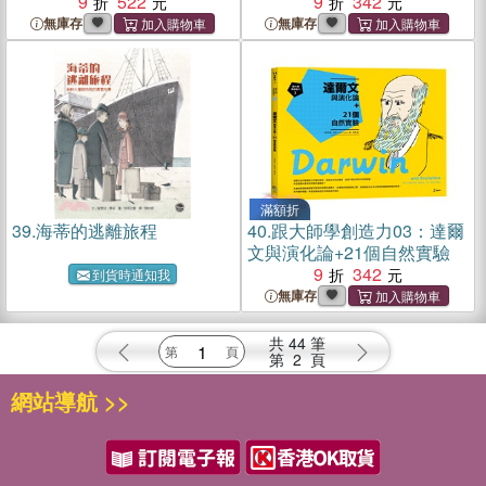
9
522
9
342
無庫存
無庫存
滿額折
39.
海蒂的逃離旅程
40.
跟大師學創造力03：達爾
文與演化論+21個自然實驗
9
342
到貨時通知我
無庫存
共
44
筆
第
2
頁
網站導航 >>