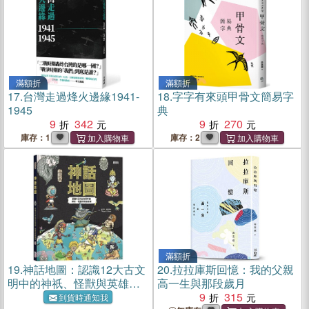
滿額折
滿額折
17.
台灣走過烽火邊緣1941-
18.
字字有來頭甲骨文簡易字
1945
典
9
342
9
270
庫存：1
庫存：2
滿額折
19.
神話地圖：認識12大古文
20.
拉拉庫斯回憶：我的父親
明中的神祇、怪獸與英雄故
高一生與那段歲月
事
9
315
到貨時通知我