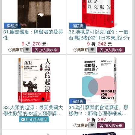
滿額折
滿額折
31.
幽黯國度：障礙者的愛與
32.
地獄是可以克服的：一個
性
台灣記者的311日本東北紀行
9
270
9
342
無庫存
無庫存
滿額折
33.
人類的起源：最受美國大
34.
為什麼我們會這麼想、那
學生歡迎的22堂人類學課，
樣做？：耶魯心理學權威揭
關於你是誰、你從哪裡來又
開你不能不知道的「無意
9
387
到貨時通知我
該往哪裡去
識」法則，教你利用「無」
無庫存
的力量自動達成目標，解決