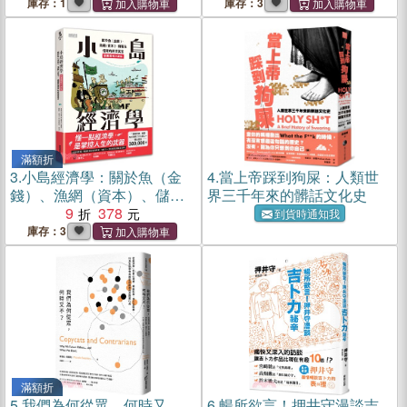
庫存：1
庫存：3
滿額折
3.
小島經濟學：關於魚（金
4.
當上帝踩到狗屎：人類世
錢）、漁網（資本）、儲蓄
界三千年來的髒話文化史
及借貸的經濟寓言 【插畫圖
9
378
到貨時通知我
解珍藏版】
庫存：3
滿額折
5.
我們為何從眾，何時又
6.
暢所欲言！押井守漫談吉