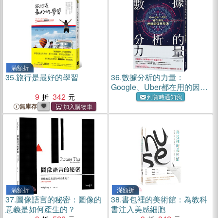
所有問題！
滿額折
35.
旅行是最好的學習
36.
數據分析的力量：
Google、Uber都在用的因果
9
342
關係思考法
到貨時通知我
無庫存
滿額折
滿額折
37.
圖像語言的秘密：圖像的
38.
書包裡的美術館：為教科
意義是如何產生的？
書注入美感細胞