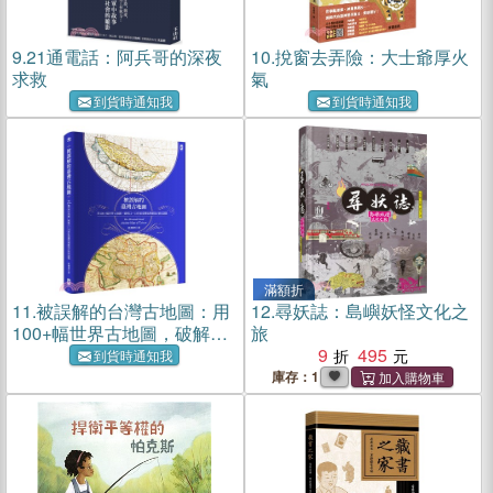
9.
21通電話：阿兵哥的深夜
10.
挩窗去弄險：大士爺厚火
求救
氣
到貨時通知我
到貨時通知我
滿額折
11.
被誤解的台灣古地圖：用
12.
尋妖誌：島嶼妖怪文化之
100+幅世界古地圖，破解12
旅
～18世紀台灣地理懸案&歷
9
495
到貨時通知我
史謎題
庫存：1