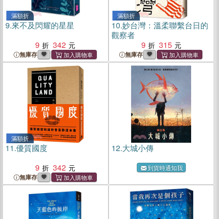
滿額折
滿額折
9.
來不及閃耀的星星
10.
妙台灣：溫柔聯繫台日的
觀察者
9
342
9
315
無庫存
無庫存
滿額折
11.
優質國度
12.
大城小傳
9
342
到貨時通知我
無庫存