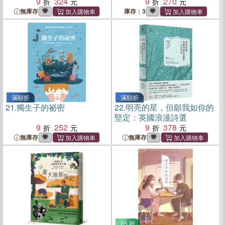
9
324
9
270
無庫存
庫存：3
滿額折
滿額折
21.
獨生子的祕密
22.
明亮的星，但願我如你的
堅定：英國浪漫詩選
9
252
9
378
無庫存
無庫存
85 折