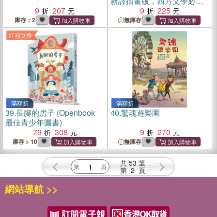
新譯插畫版，西方文學必讀
9
207
名劇，輕鬆掌握莎劇精華
9
225
庫存：2
無庫存
紅利兌換
滿額折
滿額折
39.
長腳的房子 (Openbook
40.
驚魂遊樂園
最佳青少年圖書)
79
308
9
270
庫存 > 10
無庫存
共
53
筆
第
2
頁
網站導航 >>