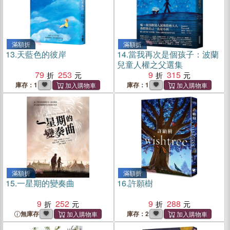
滿額折
滿額折
13.
天藍色的彼岸
14.
當我再次是個孩子：波蘭
兒童人權之父選集
79
253
9
315
庫存：1
庫存：1
滿額折
滿額折
15.
一星期的變奏曲
16.
許願樹
9
252
9
288
無庫存
庫存：2