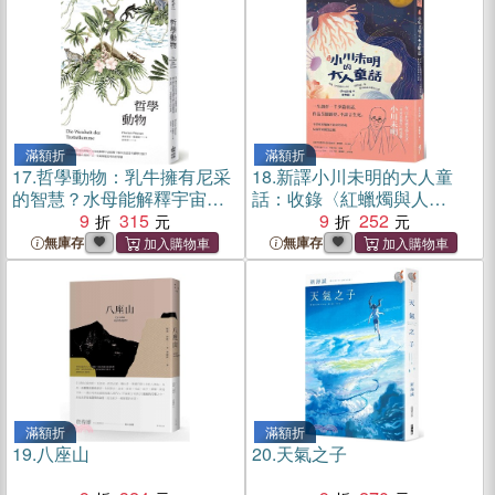
滿額折
滿額折
17.
哲學動物：乳牛擁有尼采
18.
新譯小川未明的大人童
的智慧？水母能解釋宇宙結
話：收錄〈紅蠟燭與人
構？啄木鳥是當代禪學大
9
315
魚〉、〈野薔薇〉等，陪你
9
252
師？31則經典理論大哉問，
越過悲傷的山頭
無庫存
無庫存
上一堂最顛覆思考的哲學課
滿額折
滿額折
19.
八座山
20.
天氣之子