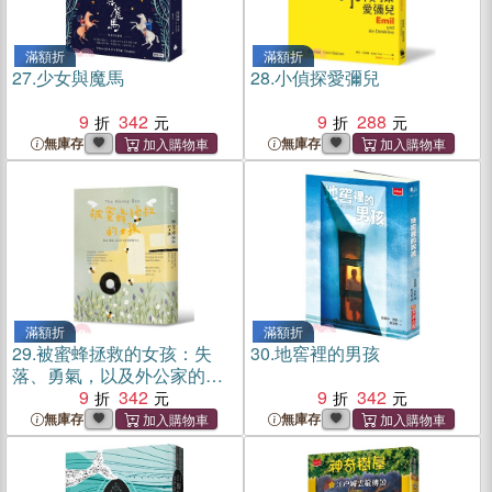
滿額折
滿額折
27.
少女與魔馬
28.
小偵探愛彌兒
9
342
9
288
無庫存
無庫存
滿額折
滿額折
29.
被蜜蜂拯救的女孩：失
30.
地窖裡的男孩
落、勇氣，以及外公家的蜂
蜜巴士
9
342
9
342
無庫存
無庫存