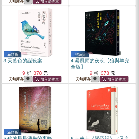
無庫存
滿額折
滿額折
3.
天藍色的謀殺案
4.
暴風雨的夜晚【狼與羊完
全版】
9
378
9
378
無庫存
無庫存
滿額折
5.
你的星星消失的夜晚
6.
卡夫卡《變形記》（又名