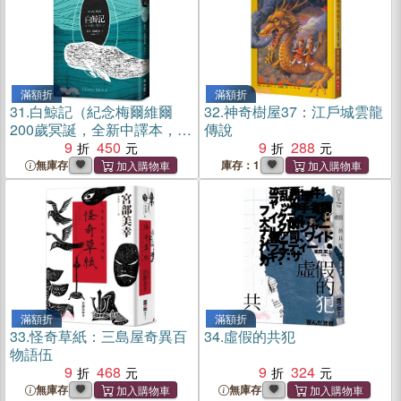
滿額折
滿額折
31.
白鯨記（紀念梅爾維爾
32.
神奇樹屋37：江戶城雲龍
200歲冥誕，全新中譯本，雙
傳說
面書衣典藏版）
9
450
9
288
無庫存
庫存：1
滿額折
滿額折
33.
怪奇草紙：三島屋奇異百
34.
虛假的共犯
物語伍
9
468
9
324
無庫存
無庫存