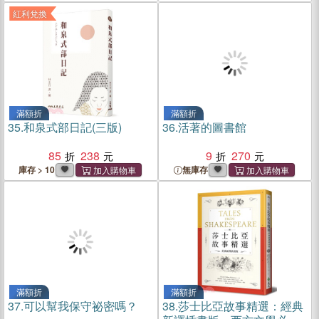
紅利兌換
滿額折
滿額折
35.
和泉式部日記(三版)
36.
活著的圖書館
85
238
9
270
庫存 > 10
無庫存
滿額折
滿額折
37.
可以幫我保守祕密嗎？
38.
莎士比亞故事精選：經典