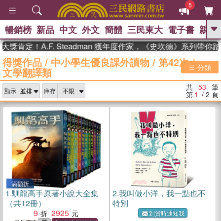
5
暢銷榜
新品
中文
外文
簡體
三民東大
電子書
親子
GO
！A.F. Steadman 獲年度作家，《史坎德》系列帶你踏上熱
得獎作品
/
中小學生優良課外讀物
/
第42次
/
、
熱搜：
東野圭吾
高希均教授回憶錄
分類
文學翻譯類
、
、
、
The Odyssey
父親節
如果歷
、
、
史是一群喵
暑期推薦
國際布克
共
53
筆
、
、
顯示
庫存
獎 臺灣漫遊錄
方念華
台灣的李
第
1
/ 2
頁
、
、
登輝時代
數學女孩：黎曼猜想
偉大的迷走神經
滿額折
1.
馴龍高手原著小說大全集
2.
我叫做小洋，我一點也不
（共12冊）
特別
9
2925
到貨時通知我