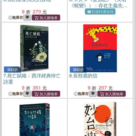
《蛻變》）：存在主義先驅
9
270
小說（Being哲思文學系01）
到貨時通知我
無庫存
滿額折
滿額折
7.
死亡賦格：西洋經典悼亡
8.
長頸鹿的信
詩選
9
351
9
207
無庫存
無庫存