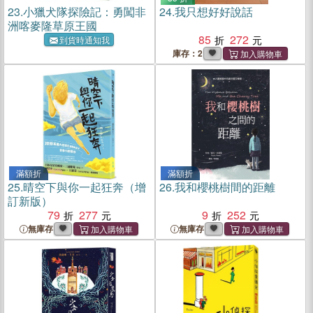
23.
小獵犬隊探險記：勇闖非
24.
我只想好好說話
洲喀麥隆草原王國
85
272
到貨時通知我
庫存：2
滿額折
滿額折
25.
晴空下與你一起狂奔（增
26.
我和櫻桃樹間的距離
訂新版）
79
277
9
252
無庫存
無庫存