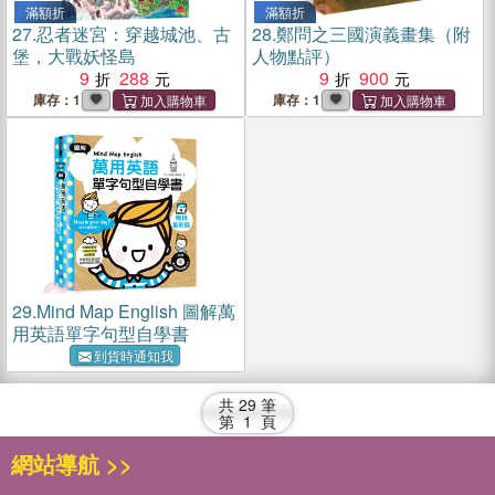
滿額折
滿額折
27.
忍者迷宮：穿越城池、古
28.
鄭問之三國演義畫集（附
堡，大戰妖怪島
人物點評）
9
288
9
900
庫存：1
庫存：1
29.
Mind Map English 圖解萬
用英語單字句型自學書
到貨時通知我
共
29
筆
第
1
頁
網站導航 >>