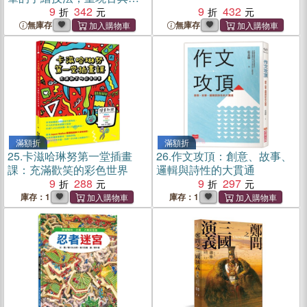
學的唯美畫卷
9
342
9
432
無庫存
無庫存
滿額折
滿額折
25.
卡滋哈琳努第一堂插畫
26.
作文攻頂：創意、故事、
課：充滿歡笑的彩色世界
邏輯與詩性的大貫通
9
288
9
297
庫存：1
庫存：1