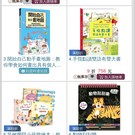
無庫存
滿額折
3.
開始自己動手畫地圖：教
4.
手指點讀雙語有聲大書
你學會如何畫出具有個人風
格與美學的藝術地圖
9
756
到貨時通知我
無庫存
滿額折
滿額折
5.
吳敏蘭陪小孩聽繪本：賴
6.
動物刮刮樂