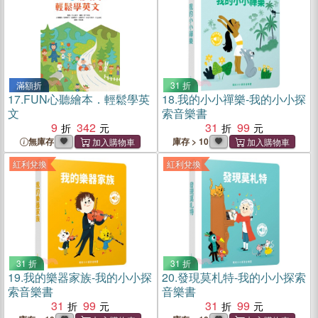
滿額折
31 折
17.
FUN心聽繪本．輕鬆學英
18.
我的小小禪樂-我的小小探
文
索音樂書
9
342
31
99
無庫存
庫存 > 10
紅利兌換
紅利兌換
31 折
31 折
19.
我的樂器家族-我的小小探
20.
發現莫札特-我的小小探索
索音樂書
音樂書
31
99
31
99