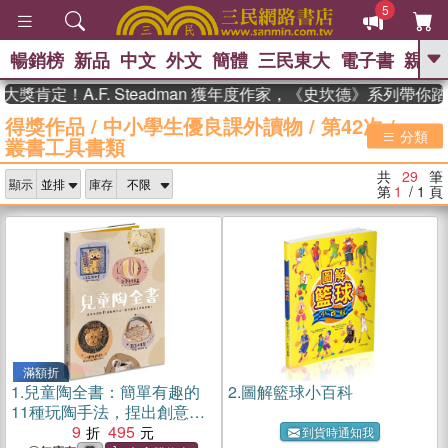
5
暢銷榜
新品
中文
外文
簡體
三民東大
電子書
親子
GO
定！A.F. Steadman 獲年度作家，《史坎德》系列帶你踏上
得獎作品
/
中小學生優良課外讀物
/
第42次
/
、
熱搜：
東野圭吾
高希均教授回憶錄
分類
叢書工具書類
、
、
、
The Odyssey
父親節
花開錦
、
、
、
繡
暑期推薦
方念華
台灣的
共
29
筆
、
顯示
庫存
李登輝時代
數學女孩：黎曼猜想
第
1
/ 1
頁
、
、
偉大的迷走神經
如果歷史是一
、
群喵
臺灣漫遊錄
滿額折
1.
兒童陶全書：簡單有趣的
2.
圖解籃球小百科
11種玩陶手法，捏出創意十
足的陶器！
9
495
到貨時通知我