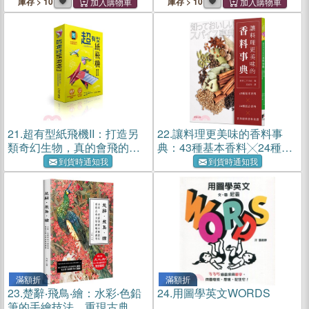
庫存 > 10
庫存 > 10
21.
超有型紙飛機II：打造另
22.
讓料理更美味的香料事
類奇幻生物，真的會飛的龍
典：43種基本香料╳24種混
形紙飛機！（附60張印花色
合香料╳世界經典香料食譜
到貨時通知我
到貨時通知我
紙）
滿額折
滿額折
23.
楚辭‧飛鳥‧繪：水彩‧色鉛
24.
用圖學英文WORDS
筆的手繪技法，重現古典文