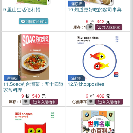
滿額折
9.
里山生活便利帳
10.
知道更好吃的起司事典
9
342
到貨時通知我
庫存：1
滿額折
滿額折
11.
Soac的台灣菜：五十四道
12.
對比opposites
家常料理
9
540
9
432
庫存：1
無庫存