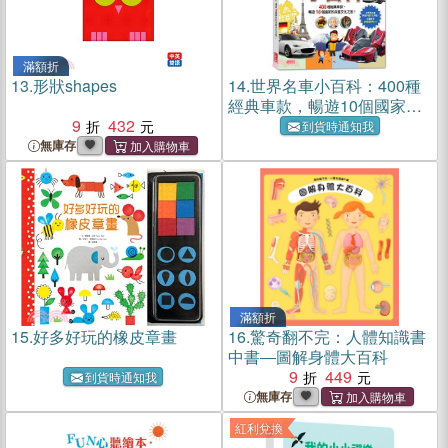
滿額折
13.
形狀shapes
14.
世界名車小百科：400種
經典車款，暢遊10個國家的
9
432
深度文化之旅！
到貨時通知我
無庫存
滿額折
15.
好多好玩的橡皮章畫
16.
驚奇翻不完：人體知識書
中書―圖解身體大百科
9
449
到貨時通知我
無庫存
紅利兌換