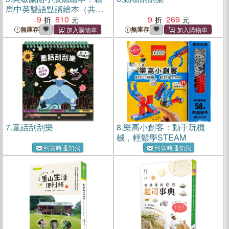
馬中英雙語點讀繪本（共四
冊）
9
810
9
269
無庫存
無庫存
7.
童話刮刮樂
8.
樂高小創客：動手玩機
械，輕鬆學STEAM
到貨時通知我
到貨時通知我