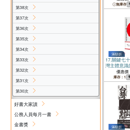
無庫存
第38次
第37次
第36次
第35次
第34次
滿額折
17.
關鍵七
第33次
灣主體意識
第32次
優惠價
庫存：1
第31次
第30次
好書大家讀
公務人員每月一書
金書獎
滿額折