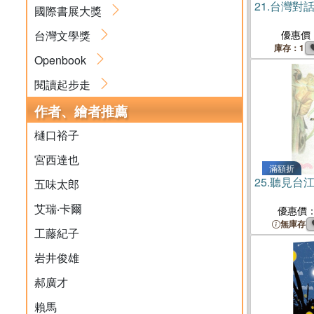
21.
台灣對話錄
國際書展大獎
台灣文學獎
優惠價
庫存：1
Openbook
閱讀起步走
作者、繪者推薦
樋口裕子
宮西達也
滿額折
25.
聽見台
五味太郎
艾瑞‧卡爾
優惠價
無庫存
工藤紀子
岩井俊雄
郝廣才
賴馬