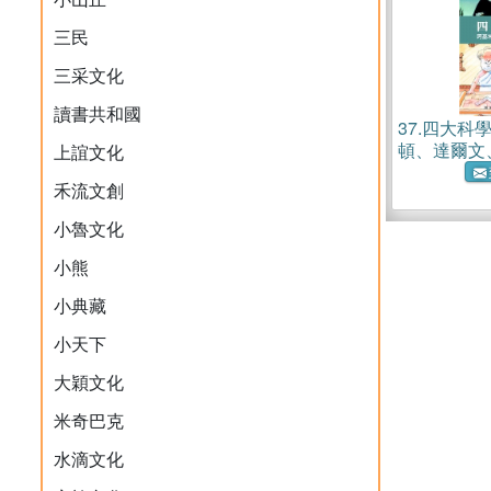
三民
三采文化
讀書共和國
37.
四大科
頓、達爾文
上誼文化
禾流文創
小魯文化
小熊
小典藏
小天下
大穎文化
米奇巴克
水滴文化