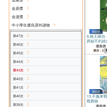
金鼎獎
金漫獎
中小學生優良課外讀物
滿額折
第47次
9.
狼王羅伯
西頓不朽經
第46次
優惠價
庫存：2
第45次
第44次
第43次
第42次
第41次
滿額折
第40次
13.
不服來
戰實錄
第39次
優惠價