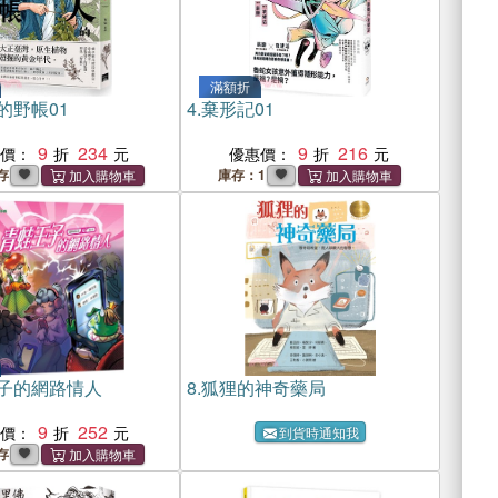
滿額折
的野帳01
4.
棄形記01
9
234
9
216
惠價：
優惠價：
存
庫存：1
子的網路情人
8.
狐狸的神奇藥局
9
252
惠價：
到貨時通知我
存