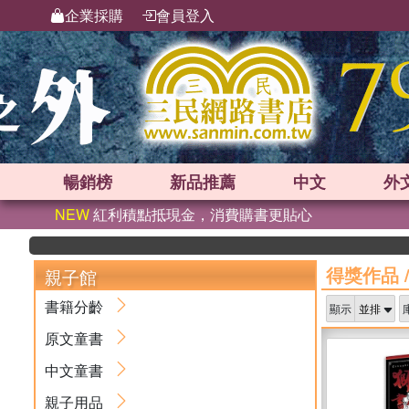
企業採購
會員登入
暢銷榜
新品
推薦
中文
外
NEW
紅利積點抵現金，消費購書更貼心
得獎作品
親子館
書籍分齡
顯示
原文童書
中文童書
親子用品