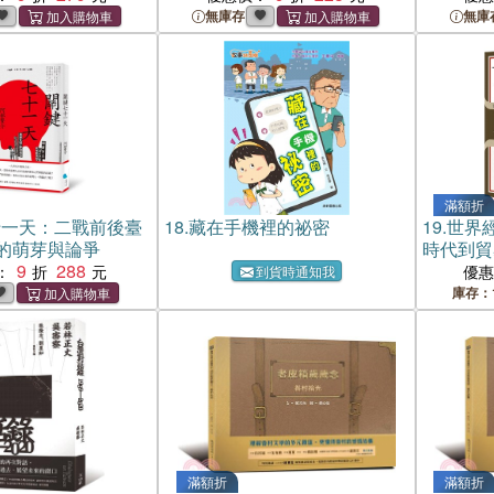
無庫存
無庫
滿額折
十一天：二戰前後臺
18.
藏在手機裡的祕密
19.
世界經
的萌芽與論爭
時代到貿
9
288
是如何成
：
優
到貨時通知我
庫存：
滿額折
滿額折