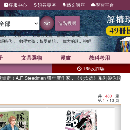
客服中心
領券專區
藝文講座
學習平台
進階搜尋
GO
、
、
、
sey
父親節
如果歷史是一群喵
暑期推薦
、
、
輝時代
數學女孩：黎曼猜想
偉大的迷走神經
子
文具選物
漫畫
教科考用
165反詐騙
Steadman 獲年度作家，《史坎德》系列帶你踏上熱血奇幻旅程
共
489
筆
第
1
/ 13
頁