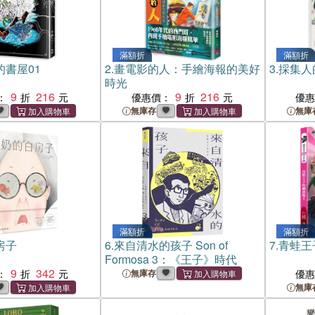
滿額折
滿額折
的書屋01
2.
畫電影的人：手繪海報的美好
3.
採集人
時光
9
216
9
216
：
優惠價：
優
無庫存
無庫
滿額折
滿額折
房子
6.
來自清水的孩子 Son of
7.
青蛙王
Formosa 3：《王子》時代
9
342
：
無庫存
優
無庫