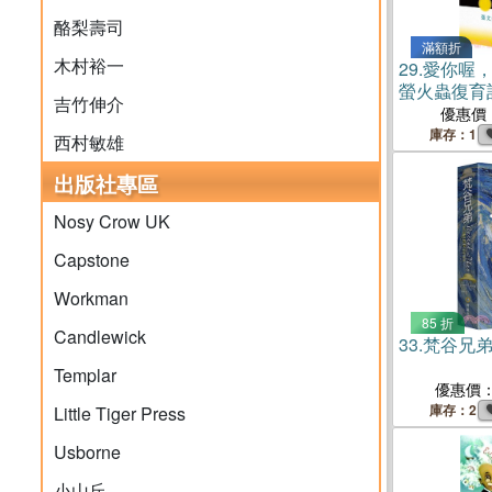
酪梨壽司
滿額折
木村裕一
29.
愛你喔
螢火蟲復育
吉竹伸介
優惠價
庫存：1
西村敏雄
出版社專區
Nosy Crow UK
Capstone
Workman
85 折
Candlewick
33.
梵谷兄
Templar
優惠價
庫存：2
Little Tiger Press
Usborne
小山丘