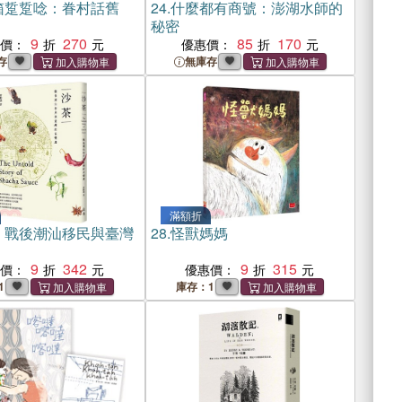
箱踅踅唸：眷村話舊
24.
什麼都有商號：澎湖水師的
秘密
9
270
85
170
惠價：
優惠價：
存
無庫存
滿額折
：戰後潮汕移民與臺灣
28.
怪獸媽媽
9
342
9
315
惠價：
優惠價：
1
庫存：1