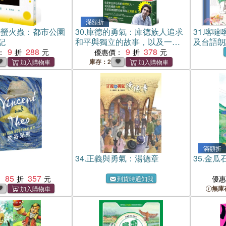
滿額折
，螢火蟲：都市公園
30.
庫德的勇氣：庫德族人追求
31.
喀噠
記
和平與獨立的故事，以及一段
及台語朗讀
9
288
跨國界的台庫情緣
9
378
：
優惠價：
庫存：2
滿額折
弟
34.
正義與勇氣：湯德章
35.
金瓜
85
357
：
優
到貨時通知我
無庫