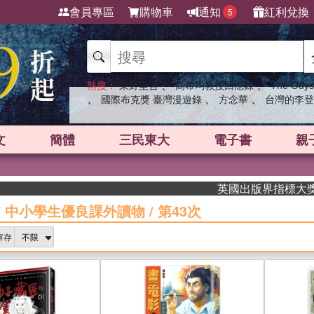
會員專區
購物車
通知
紅利兌換
5
、
、
熱搜：
東野圭吾
高希均教授回憶錄
The Odys
、
、
、
國際布克獎 臺灣漫遊錄
方念華
台灣的李登
文
簡體
三民東大
電子書
親
英國出版界指標大獎肯定！A.F. 
/
中小學生優良課外讀物
/
第43次
庫存