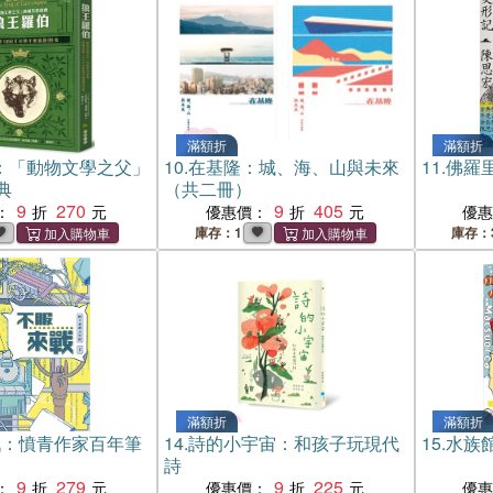
滿額折
滿額折
：「動物文學之父」
10.
在基隆：城、海、山與未來
11.
佛羅
典
（共二冊）
9
270
9
405
：
優惠價：
優
庫存：1
庫存：
滿額折
滿額折
戰：憤青作家百年筆
14.
詩的小宇宙：和孩子玩現代
15.
水族
詩
9
279
9
225
：
優惠價：
優