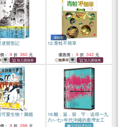
滿額折
里達變形記
12.
青蛙不簡單
9
360
9
342
惠價：
優惠價：
3
無庫存
館可愛生物！圖鑑
16.
離．返．留．守：追尋一九
六○-七○年代沖繩的臺灣女工
9
288
惠價：
到貨時通知我