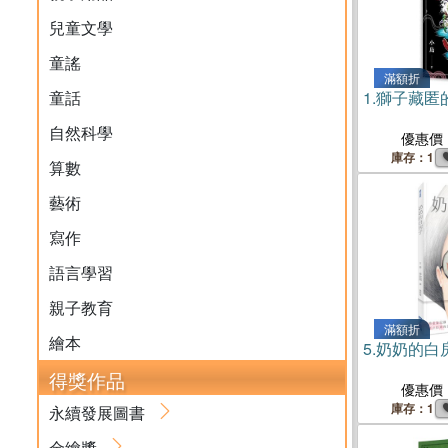
兒童文學
童謠
滿額折
童話
1.
獅子藏匿
自然科學
優惠價
庫存：1
算數
藝術
寫作
語言學習
親子教育
滿額折
繪本
5.
奶奶的白
得獎作品
優惠價
庫存：1
永續發展圖書
金繪獎