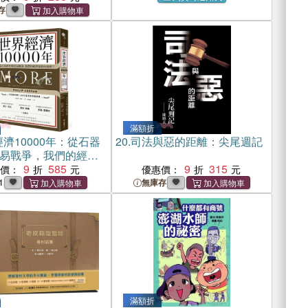
存
滿額折
濟10000年：從石器
20.
司法與惡的距離：尖尾週記
易戰爭，我們的經濟
形？
9
585
9
315
惠價：
優惠價：
1
無庫存
滿額折