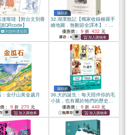
滿額折
喀達喀噠【附台文別冊
32.
湖濱散記【獨家收錄梭羅手
QRcode】
繪地圖．無刪節全譯本】：復
刻1854年初版書封，譯者1萬字
9
432
優惠價：
到貨時通知我
專文導讀、精選中英對照絕美
庫存：4
語錄
滿額折
石：金仔山黃金歲月
36.
犬的誕生：每天陪伴你的毛
小孩，也有屬於牠們的歷史故
9
270
事，了解牠們，才會更懂得珍
9
449
惠價：
優惠價：
惜牠們
存
無庫存