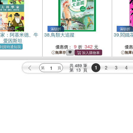
滿額折
滿額折
學家：阿基米德、牛
38.
鳥類大追蹤
39.
閻鐵花
、愛因斯坦
9
342
優惠價：
優
到貨時通知我
無庫存
無庫
共
489
筆
1
2
3
4
第
13
頁