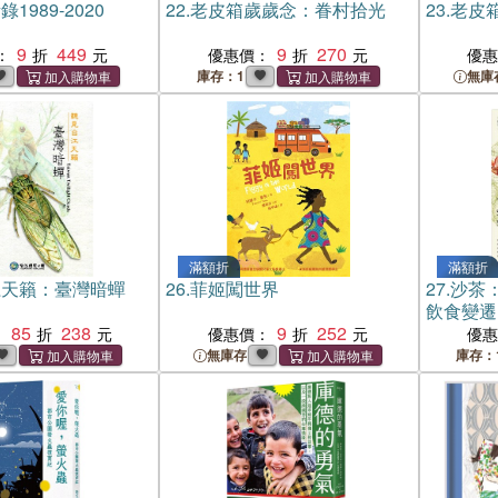
1989-2020
22.
老皮箱歲歲念：眷村拾光
23.
老皮
9
449
9
270
：
優惠價：
優
庫存：1
無庫
滿額折
滿額折
江天籟：臺灣暗蟬
26.
菲姬闖世界
27.
沙茶
飲食變遷
85
238
9
252
：
優惠價：
優
無庫存
庫存：