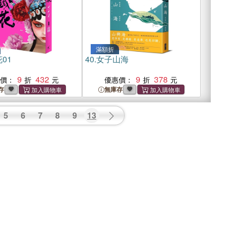
滿額折
01
40.
女子山海
9
432
9
378
惠價：
優惠價：
存
無庫存
5
6
7
8
9
13