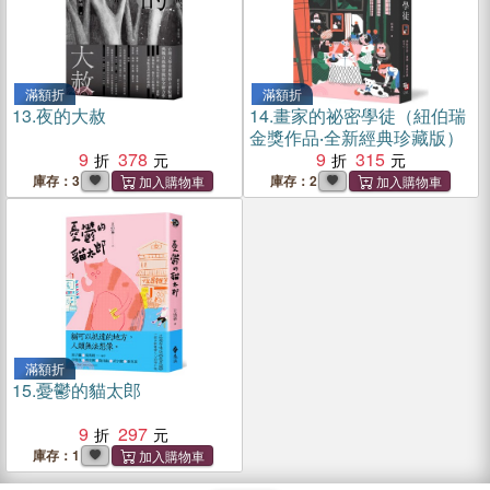
滿額折
滿額折
13.
夜的大赦
14.
畫家的祕密學徒（紐伯瑞
金獎作品‧全新經典珍藏版）
9
378
9
315
庫存：3
庫存：2
滿額折
15.
憂鬱的貓太郎
9
297
庫存：1