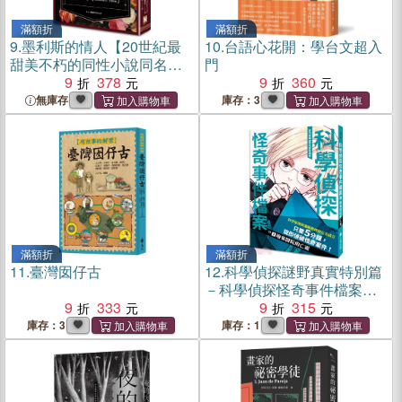
滿額折
滿額折
9.
墨利斯的情人【20世紀最
10.
台語心花開：學台文超入
甜美不朽的同性小說同名電
門
影經典原著】
9
378
9
360
無庫存
庫存：3
滿額折
滿額折
11.
臺灣囡仔古
12.
科學偵探謎野真實特別篇
－科學偵探怪奇事件檔案
9
333
01：廢棄醫院的亡靈
9
315
庫存：3
庫存：1