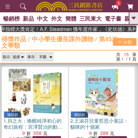
5
暢銷榜
新品
中文
外文
簡體
三民東大
電子書
親子
GO
標大獎肯定！A.F. Steadman 獲年度作家，《史坎德》系列
得獎作品
/
中小學生優良課外讀物
/
第45次
/
、
、
熱搜：
東野圭吾
The Odyssey
分類
文學類
、
、
父親節
如果歷史是一群喵
暑期
、
、
推薦
國際布克獎 臺灣漫遊錄
方
共
15
筆
、
、
顯示
庫存
念華
台灣的李登輝時代
數學女
第
1
/ 1
頁
、
孩：黎曼猜想
偉大的迷走神經
滿額折
滿額折
1.
貝之火：喚醒純淨初心的
2.
王淑芬兒童哲思小童話：
奇幻旅程：宮澤賢治的動物
貓咪的十個家
童話【插畫珍藏版】（附贈
9
558
9
288