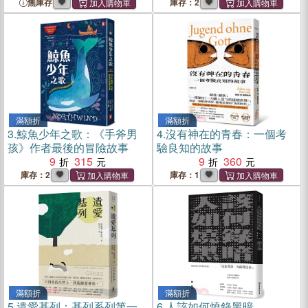
「純淨初心」6張圖卡組
無庫存
庫存：2
滿額折
滿額折
3.
鯨魚少年之歌：《手斧男
4.
沒有神在的青春：一個考
孩》作者最後的冒險故事
驗良知的故事
9
315
9
360
庫存：2
庫存：1
滿額折
滿額折
5.
遺愛基列：基列系列第一
6.
人該如何燒錄黑暗