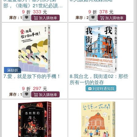
部，《衛報》21世紀必讀百
大好書
9
333
9
378
庫存：1
庫存：2
滿額折
7.
愛，就是放下你的手機！
8.
我台北，我街道02：那些
所有一切的並存
9
297
到貨時通知我
庫存：1