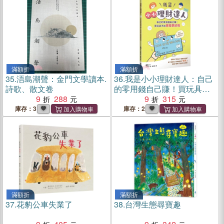
滿額折
滿額折
35.
浯島潮聲：金門文學讀本.
36.
我是小小理財達人：自己
詩歌、散文卷
的零用錢自己賺！買玩具不
9
288
如買股票給我
9
315
庫存：3
庫存：2
滿額折
滿額折
37.
花豹公車失業了
38.
台灣生態尋寶趣