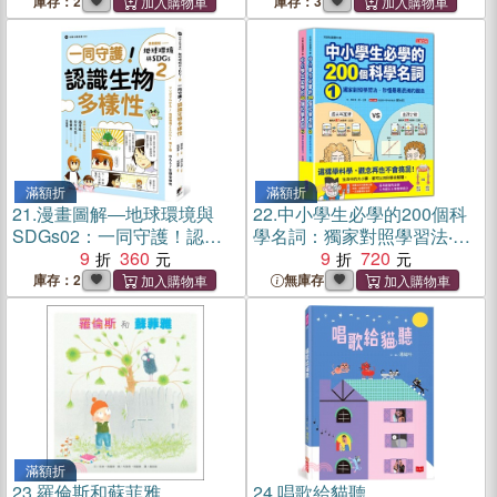
庫存：2
庫存：3
滿額折
滿額折
21.
漫畫圖解―地球環境與
22.
中小學生必學的200個科
SDGs02：一同守護！認識
學名詞：獨家對照學習法‧秒
生物多樣性
9
360
懂最易混淆的觀念（1、2冊
9
720
不分售）
庫存：2
無庫存
滿額折
23.
羅倫斯和蘇菲雅
24.
唱歌給貓聽