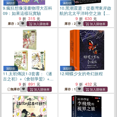
滿額折
滿額折
9.
瘋狂想像漫畫物理大百科
10.
黑潮震盪：從臺灣東岸啟
09：如果這樣玩實驗
航的北太平洋時空之旅【跟
9
315
隨研究船和旗魚的航跡，騎
9
630
乘黑潮的海上故事】
庫存：3
庫存：2
滿額折
滿額折
11.
太初傳說1-3套書：《遂
12.
蝴蝶少女的奇幻旅程
古之初》+《會朝爭盟》+
《薄暮雷電》
9
891
9
432
無庫存
庫存：1