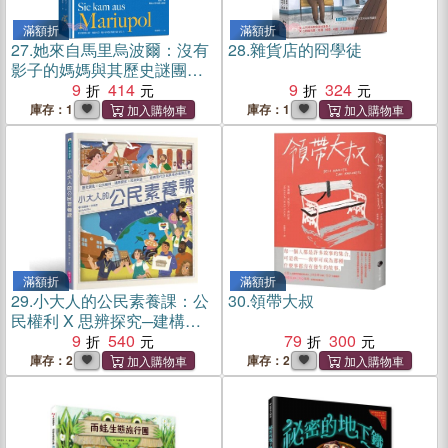
滿額折
滿額折
27.
她來自馬里烏波爾：沒有
28.
雜貨店的冏學徒
影子的媽媽與其歷史謎團，
最後一塊戰後文學拼圖
9
414
9
324
庫存：1
庫存：1
滿額折
滿額折
29.
小大人的公民素養課：公
30.
領帶大叔
民權利 X 思辨探究─建構現
代公民素養必備圖文知識書
9
540
79
300
庫存：2
庫存：2