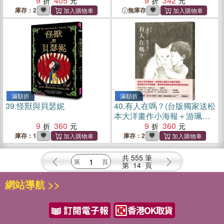
9
405
9
342
庫存：2
無庫存
滿額折
滿額折
39.
怪獸與貝瑟妮
40.
有人在嗎？(台版獨家送松
本大洋畫作小海報＋游珮芸
9
360
導讀專文)
9
360
庫存：1
庫存：2
共
555
筆
第
14
頁
網站導航 >>