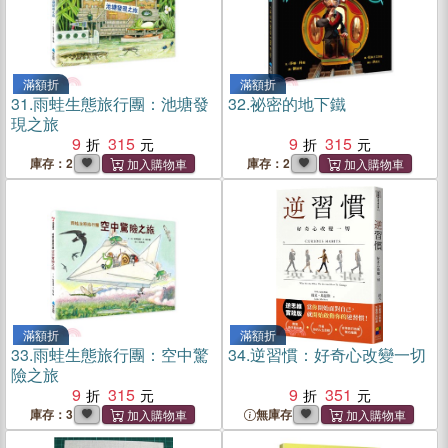
滿額折
滿額折
31.
雨蛙生態旅行團：池塘發
32.
祕密的地下鐵
現之旅
9
315
9
315
庫存：2
庫存：2
滿額折
滿額折
33.
雨蛙生態旅行團：空中驚
34.
逆習慣：好奇心改變一切
險之旅
9
315
9
351
庫存：3
無庫存