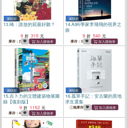
滿額折
滿額折
13.
咘：誰放的屁最好聽？
14.
AI科學家李飛飛的視界之
旅
9
315
9
540
庫存：2
庫存：3
滿額折
滿額折
15.
吉卜力的立體建築物展圖
16.
孤單手記：安古蘭的異地
錄【復刻版】
求生選集
9
1152
無庫存
庫存：4