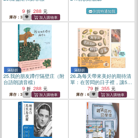
9
288
到貨時通知我
庫存：3
滿額折
滿額折
25.
我的朋友蹛佇隔壁庄（附
26.
為每天帶來美好的期待清
台語朗讀音檔）
單：在苦悶的日子裡，讓52
9
288
件微小事物給你前進的力量
79
355
（附贈繁中版限定「灌溉美
庫存：3
庫存：6
好生活小卡組」）