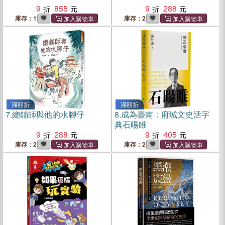
9
855
9
288
庫存：1
庫存：2
滿額折
滿額折
7.
總鋪師與他的水腳仔
8.
成為臺南：府城文史活字
典石暘睢
9
288
9
405
庫存：2
庫存：2