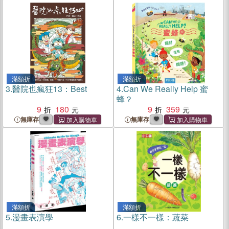
滿額折
滿額折
3.
醫院也瘋狂13：Best
4.
Can We Really Help 蜜
蜂？
9
180
9
359
無庫存
無庫存
滿額折
滿額折
5.
漫畫表演學
6.
一樣不一樣：蔬菜