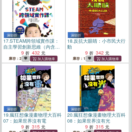
滿額折
滿額折
17.
STEAM跨領域實作課：
18.
反抗大眼睛：小市民大行
自主學習創新思維（內含：
動
DIY實作圖紙+實驗記錄本）
9
432
9
342
庫存：2
庫存：1
滿額折
滿額折
19.
瘋狂想像漫畫物理大百科
20.
瘋狂想像漫畫物理大百科
07：如果世界沒有電
08：如果世界沒有光
9
315
9
315