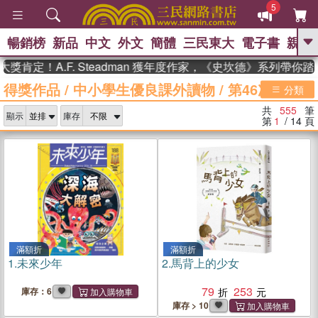
5
暢銷榜
新品
中文
外文
簡體
三民東大
電子書
親子
GO
A.F. Steadman 獲年度作家，《史坎德》系列帶你踏上熱血
得獎作品
/
中小學生優良課外讀物
/
第46次
、
熱搜：
東野圭吾
高希均教授回憶錄
分類
、
、
、
The Odyssey
父親節
如果歷
共
555
筆
、
、
顯示
庫存
史是一群喵
暑期推薦
國際布克
第
1
/ 14
頁
、
、
獎 臺灣漫遊錄
方念華
台灣的李
、
、
登輝時代
數學女孩：黎曼猜想
偉大的迷走神經
滿額折
滿額折
1.
未來少年
2.
馬背上的少女
79
253
庫存：6
庫存 > 10