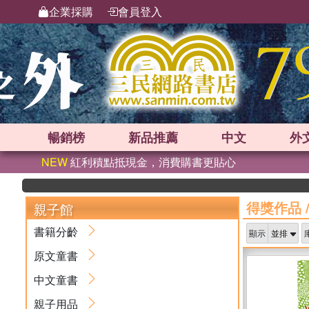
企業採購
會員登入
暢銷榜
新品
推薦
中文
外
NEW
紅利積點抵現金，消費購書更貼心
得獎作品
親子館
書籍分齡
顯示
原文童書
中文童書
親子用品