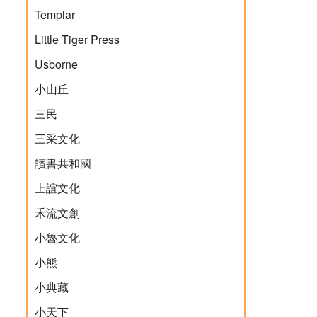
Templar
Little Tiger Press
Usborne
小山丘
三民
三采文化
讀書共和國
上誼文化
禾流文創
小魯文化
小熊
小典藏
小天下