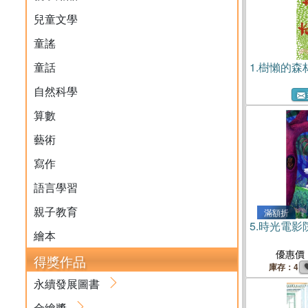
兒童文學
童謠
童話
1.
樹懶的森
自然科學
算數
藝術
寫作
語言學習
親子教育
滿額折
5.
時光電影
繪本
優惠價
得獎作品
庫存：4
永續發展圖書
金繪獎