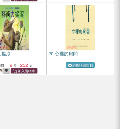
大搖滾
20.
心裡的房間
9
252
惠價：
到貨時通知我
存