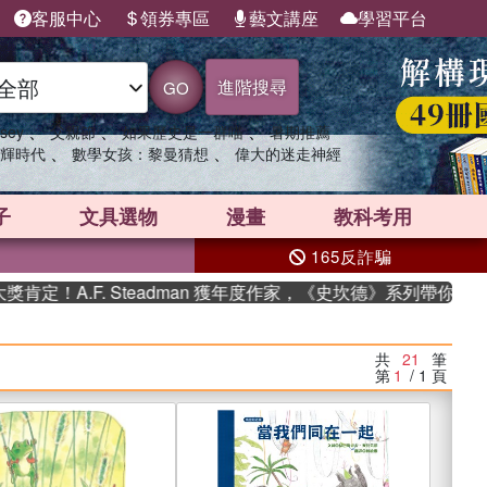
客服中心
領券專區
藝文講座
學習平台
進階搜尋
GO
、
、
、
sey
父親節
如果歷史是一群喵
暑期推薦
、
、
輝時代
數學女孩：黎曼猜想
偉大的迷走神經
子
文具選物
漫畫
教科考用
165反詐騙
. Steadman 獲年度作家，《史坎德》系列帶你踏上熱血奇幻
共
21
筆
第
1
/ 1
頁