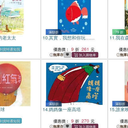
滿額折
79 折
的老太太
10.
其實，我想和你玩……
11.
我在
9
261
優惠價：
優惠
到貨時通知我
無庫存
無庫
滿額折
滿額折
氣球
14.
媽媽像一座高塔
15.
誰來
9
270
優惠價：
優
到貨時通知我
無庫存
無庫