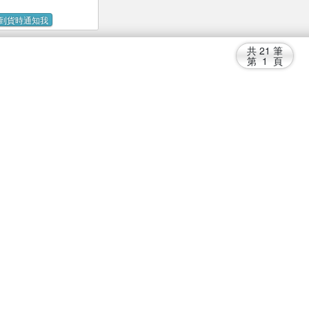
到貨時通知我
共
21
筆
第
1
頁