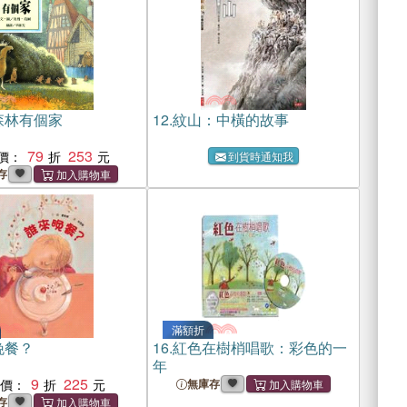
森林有個家
12.
紋山：中橫的故事
79
253
價：
到貨時通知我
存
滿額折
晚餐？
16.
紅色在樹梢唱歌：彩色的一
年
9
225
惠價：
無庫存
存