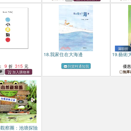
滿額折
18.
我家住在大海邊
19.
藝術
9
315
：
優
到貨時通知我
無庫
然觀察團：池塘探險