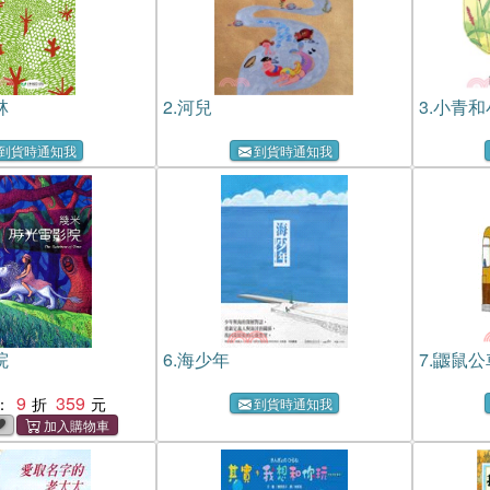
林
2.
河兒
3.
小青和
到貨時通知我
到貨時通知我
院
6.
海少年
7.
鼴鼠公
9
359
：
到貨時通知我