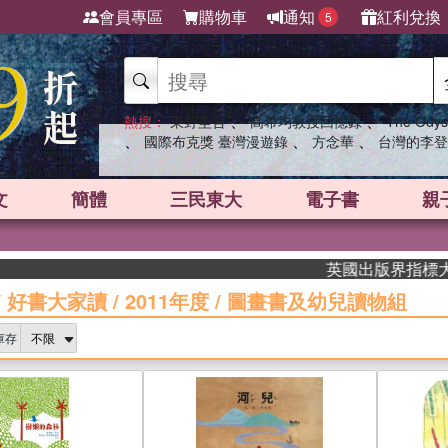
會員專區
購物車
通知
紅利兌換
5
、
、
熱搜：
東野圭吾
高希均教授回憶錄
The Odys
、
、
、
國際布克獎 臺灣漫遊錄
方念華
台灣的李登
文
簡體
三民東大
電子書
親
英國出版界指標大獎肯定！A.F
/
好書大家讀
/
2011年度
/
圖畫書及幼兒讀物組
庫存