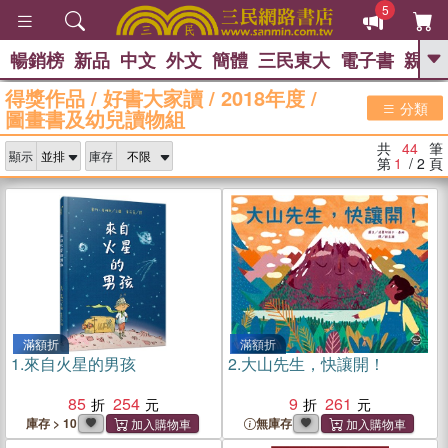
5
暢銷榜
新品
中文
外文
簡體
三民東大
電子書
親子
GO
得獎作品
/
好書大家讀
/
2018年度
/
分類
圖畫書及幼兒讀物組
熱搜：
共
44
筆
顯示
庫存
第
1
/ 2
頁
滿額折
滿額折
1.
來自火星的男孩
2.
大山先生，快讓開！
85
254
9
261
庫存 > 10
無庫存