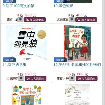
滿額折
滿額折
9.
活了100萬次的貓
10.
黑色斑點
9
288
9
405
庫存：2
無庫存
滿額折
滿額折
11.
雪中遇見狼
12.
芙烈達‧卡蘿和她的動物們
9
270
85
280
無庫存
庫存 > 10