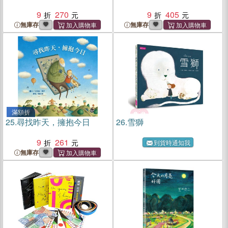
9
270
9
405
無庫存
無庫存
滿額折
25.
尋找昨天，擁抱今日
26.
雪獅
9
261
到貨時通知我
無庫存