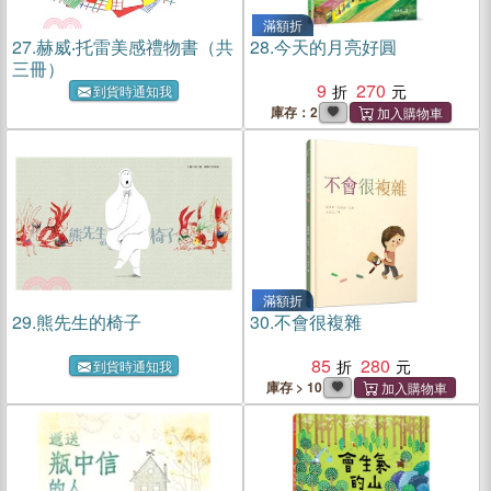
滿額折
27.
赫威‧托雷美感禮物書（共
28.
今天的月亮好圓
三冊）
9
270
到貨時通知我
庫存：2
滿額折
29.
熊先生的椅子
30.
不會很複雜
85
280
到貨時通知我
庫存 > 10