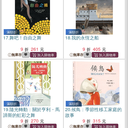
滿額折
滿額折
17.
舞吧！自由之舞
18.
我的永恆之船
9
261
9
405
無庫存
無庫存
滿額折
滿額折
19.
隨光轉動：關於亨利・馬
20.
候鳥：季節性移工家庭的
諦斯的虹彩之舞
故事
9
270
9
315
無庫存
無庫存