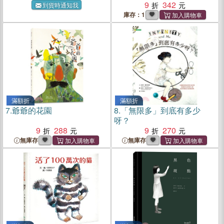
9
342
到貨時通知我
庫存：1
滿額折
滿額折
7.
爺爺的花園
8.
「無限多」到底有多少
呀？
9
288
9
270
無庫存
無庫存