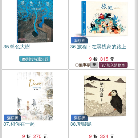
滿額折
35.
藍色大樹
36.
旅程：在尋找家的路上
9
315
到貨時通知我
無庫存
滿額折
滿額折
37.
和你在一起
38.
塑膠島
9
270
9
324