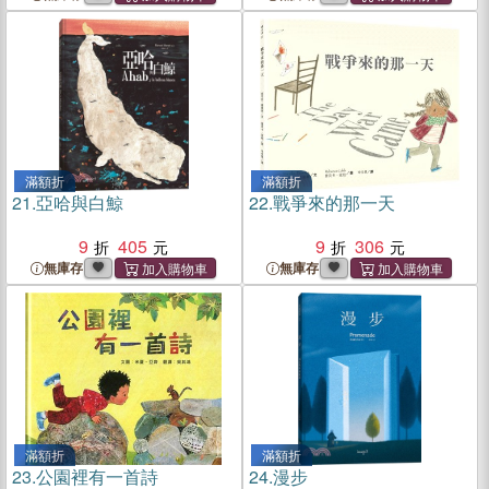
滿額折
滿額折
21.
亞哈與白鯨
22.
戰爭來的那一天
9
405
9
306
無庫存
無庫存
滿額折
滿額折
23.
公園裡有一首詩
24.
漫步