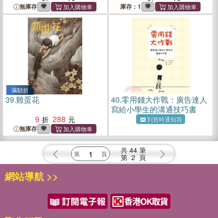
無庫存
庫存：1
滿額折
39.
雞蛋花
40.
零用錢大作戰：廣告達人
寫給小學生的溝通技巧書
9
288
到貨時通知我
無庫存
共
44
筆
第
2
頁
網站導航 >>