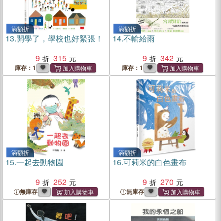
滿額折
滿額折
13.
開學了，學校也好緊張！
14.
不輸給雨
9
315
9
342
庫存：1
庫存：1
滿額折
滿額折
15.
一起去動物園
16.
可莉米的白色畫布
9
252
9
270
無庫存
無庫存