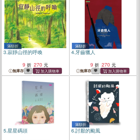
滿額折
滿額折
3.
寂靜山徑的呼喚
4.
牙齒獵人
9
270
9
270
無庫存
無庫存
滿額折
5.
星星碼頭
6.
討厭的颱風