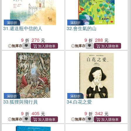
滿額折
滿額折
31.
遞送瓶中信的人
32.
會生氣的山
9
270
9
288
無庫存
無庫存
滿額折
滿額折
33.
狐狸與飛行員
34.
白花之愛
9
405
9
342
無庫存
無庫存