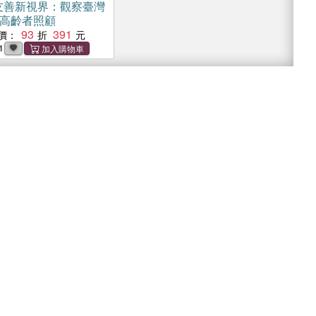
友善新視界：觀察臺灣
高齡者照顧
93
391
價：
1