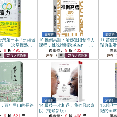
滿額折
滿額折
台灣第一本「永續發
10.
推倒高牆：哈佛進階領導力
11.
當個
經！一次掌握熱門
課程，跳脫體制跨域協作，打
瑞典生活
關鍵字
9
495
造解決複雜問題、發揮變革影
9
432
：
優惠價：
優
響力的路徑
庫存：9
庫存：
滿額折
滿額折
道：百年里山的長路
14.
最後一次相遇，我們只談喜
15.
現代世
悅（暢銷新版）
紀的全球
9
621
9
468
：
優惠價：
優