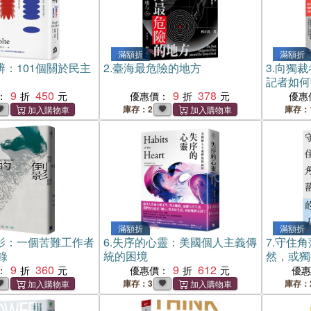
滿額折
滿額折
辨：101個關於民主
2.
臺海最危險的地方
3.
向獨裁
記者如何
9
450
9
378
們的未來
：
優惠價：
優惠
庫存：2
庫存：
滿額折
滿額折
影：一個苦難工作者
6.
失序的心靈：美國個人主義傳
7.
守住角
錄
統的困境
然，或獨
9
360
9
612
行，閃著
：
優惠價：
優
庫存：3
庫存：