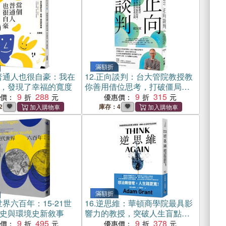
滿額折
普通人也很自豪：我在
12.
正向談判：台大管院教授教
，發現了幸福的寬度
你善用借位思考，打破僵局達
9
288
成目標
9
315
惠價：
優惠價：
2
庫存：4
滿額折
界六百年：15-21世
16.
逆思維：華頓商學院最具影
史與環境史新敘事
響力的教授，突破人生盲點的
9
495
全局思考
9
378
惠價：
優惠價：