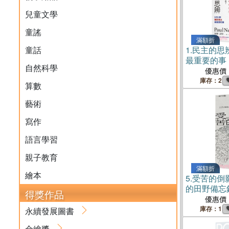
兒童文學
童謠
滿額折
童話
1.
民主的思
最重要的事
自然科學
優惠價
庫存：2
算數
藝術
寫作
語言學習
親子教育
滿額折
繪本
5.
受苦的倒
的田野備忘
得獎作品
優惠價
庫存：1
永續發展圖書
金繪獎