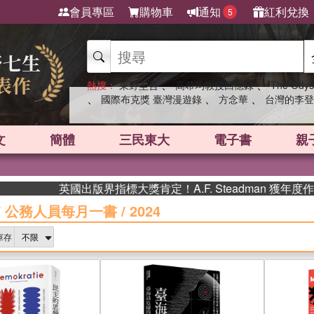
會員專區
購物車
通知
紅利兌換
5
、
、
熱搜：
東野圭吾
高希均教授回憶錄
The Odys
、
、
、
國際布克獎 臺灣漫遊錄
方念華
台灣的李登
文
簡體
三民東大
電子書
親
英國出版界指標大獎肯定！A.F. Steadman 獲年度作家，
/
公務人員每月一書
/
2024
庫存