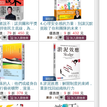
滿額折
者說不：諾貝爾和平獎
4.
心理安全感的力量：別讓沉默
捍衛民主底線，為我
扼殺了你和團隊的未來！
奮鬥
79
450
9
432
價：
優惠價：
1
庫存：2
滿額折
落的人：他們或縱身自
8.
淤泥效應：解開制度的束縛，
行藝術曠野，漫漫前
重新找回組織執行力
微光
9
378
9
288
惠價：
優惠價：
2
庫存：10