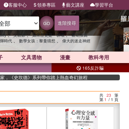
客服中心
領券專區
藝文講座
學習平台
進階搜尋
GO
、
、
、
sey
父親節
如果歷史是一群喵
暑期推薦
、
、
輝時代
數學女孩：黎曼猜想
偉大的迷走神經
子
文具選物
漫畫
教科考用
165反詐騙
《史坎德》系列帶你踏上熱血奇幻旅程
共
23
筆
第
1
/ 1
頁