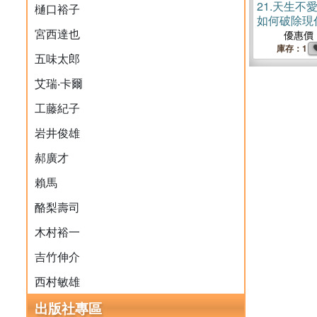
21.
天生不
樋口裕子
如何破除現
宮西達也
康的12個迷
優惠價
庫存：1
五味太郎
艾瑞‧卡爾
工藤紀子
岩井俊雄
郝廣才
賴馬
酪梨壽司
木村裕一
吉竹伸介
西村敏雄
出版社專區