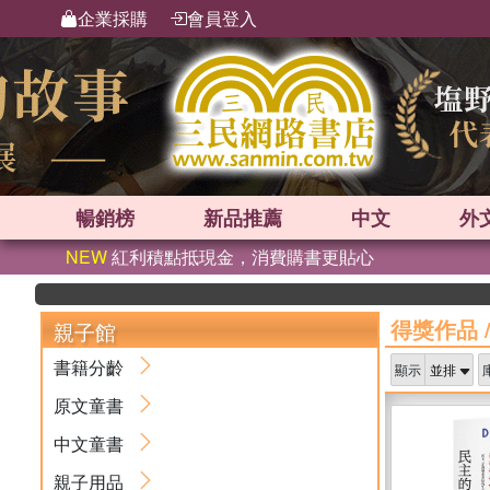
企業採購
會員登入
暢銷榜
新品
推薦
中文
外
NEW
紅利積點抵現金，消費購書更貼心
得獎作品
親子館
書籍分齡
顯示
原文童書
中文童書
親子用品