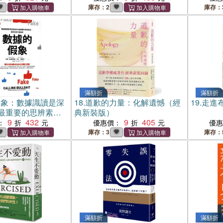
庫存：2
庫存：
滿額折
滿額折
假象：數據識讀是深
18.
道歉的力量：化解遺憾（經
19.
走進
最重要的思辨素
典新裝版）
策不被操弄
9
432
9
405
：
優惠價：
優
庫存：3
庫存：
滿額折
滿額折