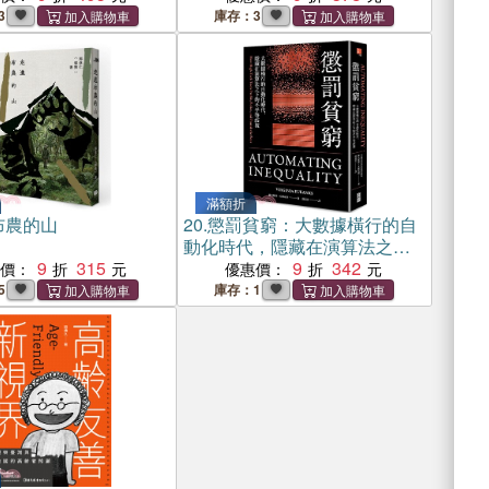
3
庫存：3
滿額折
布農的山
20.
懲罰貧窮：大數據橫行的自
動化時代，隱藏在演算法之下
9
315
的不平等歧視
9
342
惠價：
優惠價：
5
庫存：1