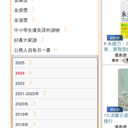
金鼎獎
金漫獎
中小學生優良課外讀物
滿額折
好書大家讀
9.
永續力：
展」實戰聖
公務人員每月一書
永續新知＋
優惠價
庫存：3
2025
2024
2023
2021-2022年
2020年
滿額折
2019年
13.
淡蘭古
慢行
2018年
優惠價