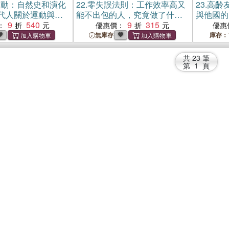
愛動：自然史和演化
22.
零失誤法則：工作效率高又
23.
高齡
代人關於運動與健
能不出包的人，究竟做了什
與他國的
思
9
540
麼？
9
315
：
優惠價：
優惠
無庫存
庫存：
共
23
筆
第
1
頁