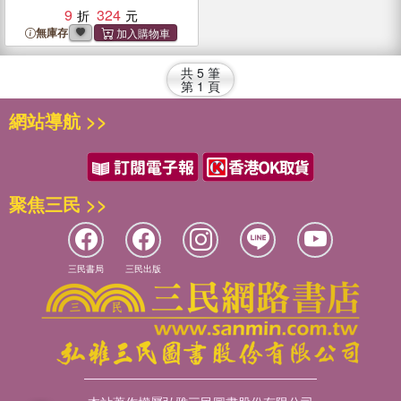
9
324
無庫存
共
5
筆
第
1
頁
網站導航 >>
聚焦三民 >>
三民書局
三民出版