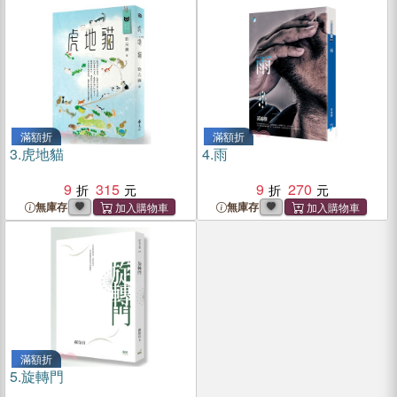
滿額折
滿額折
3.
虎地貓
4.
雨
9
315
9
270
無庫存
無庫存
滿額折
5.
旋轉門