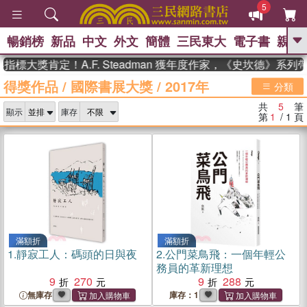
5
暢銷榜
新品
中文
外文
簡體
三民東大
電子書
親子
GO
標大獎肯定！A.F. Steadman 獲年度作家，《史坎德》系
得獎作品
/
國際書展大獎
/
2017年
、
、
熱搜：
東野圭吾
The Odyssey
分類
、
、
父親節
如果歷史是一群喵
暑期
共
5
筆
、
、
顯示
庫存
推薦
國際布克獎 臺灣漫遊錄
方
第
1
/ 1
頁
、
、
念華
台灣的李登輝時代
數學女
、
孩：黎曼猜想
偉大的迷走神經
滿額折
滿額折
1.
靜寂工人：碼頭的日與夜
2.
公門菜鳥飛：一個年輕公
務員的革新理想
9
270
9
288
無庫存
庫存：1