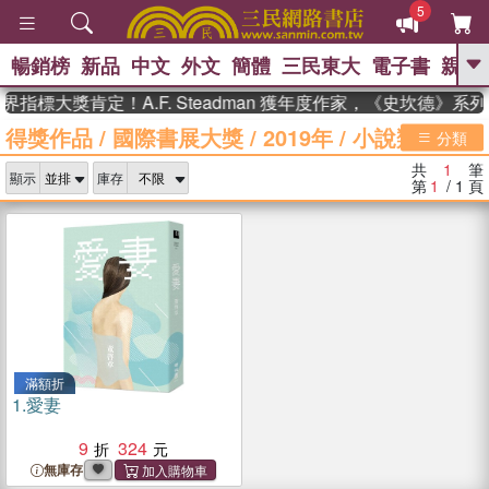
5
暢銷榜
新品
中文
外文
簡體
三民東大
電子書
親子
GO
界指標大獎肯定！A.F. Steadman 獲年度作家，《史坎德》
得獎作品
/
國際書展大獎
/
2019年
/
小說類
、
熱搜：
東野圭吾
高希均教授回憶錄
分類
、
、
、
The Odyssey
父親節
如果歷
共
1
筆
、
、
顯示
庫存
史是一群喵
暑期推薦
國際布克
第
1
/ 1
頁
、
、
獎 臺灣漫遊錄
方念華
台灣的李
、
、
登輝時代
數學女孩：黎曼猜想
偉大的迷走神經
滿額折
1.
愛妻
9
324
無庫存