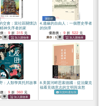
滿額折
的交會：當社區關懷訪
4.
邊緣的自由人：一個歷史學者
精神失序者的家
的抉擇
9
315
9
522
惠價：
優惠價：
存
庫存：3
野：人類學異托邦故事
8.
美茵河畔思索德國：從法蘭克
福看見德意志的文明與哀愁
9
360
惠價：
到貨時通知我
2