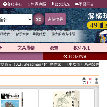
客服中心
領券專區
藝文講座
學習平台
進階搜尋
GO
、
、
、
sey
父親節
如果歷史是一群喵
暑期推薦
、
、
輝時代
數學女孩：黎曼猜想
偉大的迷走神經
子
文具選物
漫畫
教科考用
165反詐騙
.F. Steadman 獲年度作家，《史坎德》系列帶你踏上熱血奇
共
10
筆
第
1
/ 1
頁