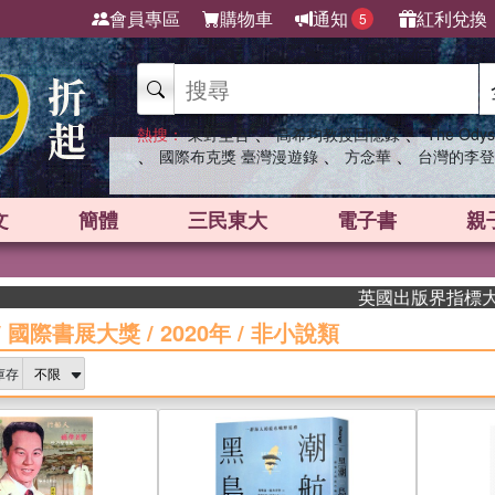
會員專區
購物車
通知
紅利兌換
5
、
、
熱搜：
東野圭吾
高希均教授回憶錄
The Odys
、
、
、
國際布克獎 臺灣漫遊錄
方念華
台灣的李登
文
簡體
三民東大
電子書
親
英國出版界指標大獎肯定！A
/
國際書展大獎
/
2020年
/
非小說類
庫存