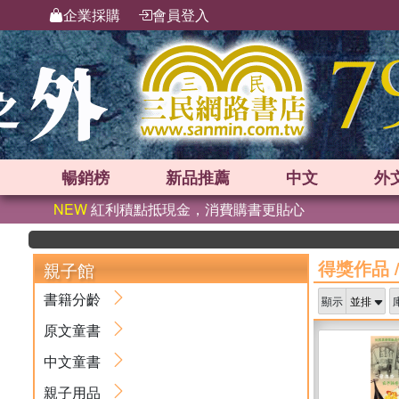
企業採購
會員登入
暢銷榜
新品
推薦
中文
外
NEW
紅利積點抵現金，消費購書更貼心
得獎作品
親子館
書籍分齡
顯示
原文童書
中文童書
親子用品