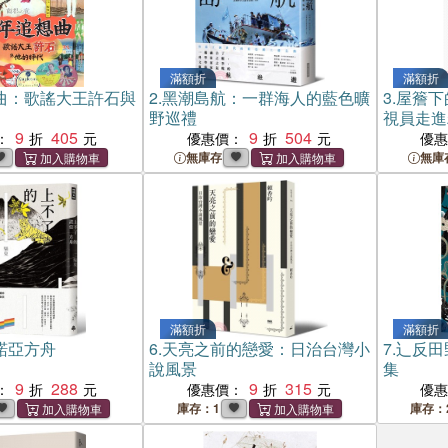
滿額折
滿額折
曲：歌謠大王許石與
2.
黑潮島航：一群海人的藍色曠
3.
屋簷下
野巡禮
視員走進
9
405
9
504
：
優惠價：
優
無庫存
無庫
滿額折
滿額折
諾亞方舟
6.
天亮之前的戀愛：日治台灣小
7.
辶反田
說風景
集
9
288
9
315
：
優惠價：
優
庫存：1
庫存：