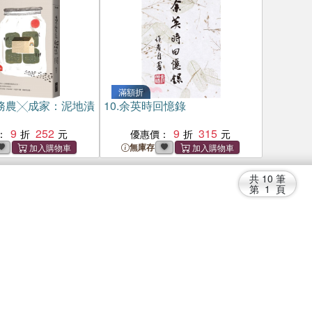
滿額折
務農╳成家：泥地漬
10.
余英時回憶錄
9
252
9
315
：
優惠價：
無庫存
共
10
筆
第
1
頁