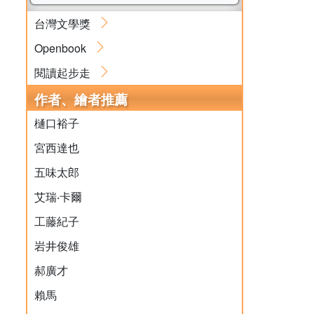
台灣文學獎
Openbook
閱讀起步走
作者、繪者推薦
樋口裕子
宮西達也
五味太郎
艾瑞‧卡爾
工藤紀子
岩井俊雄
郝廣才
賴馬