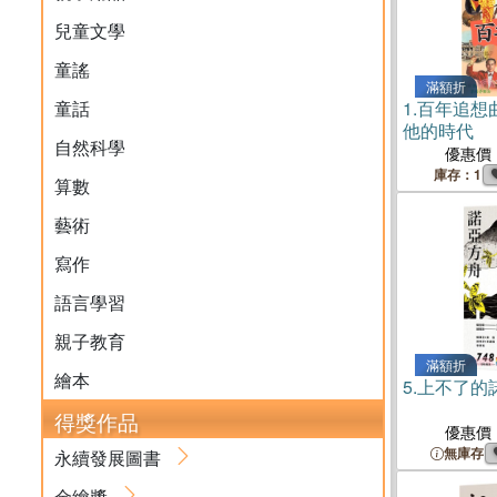
兒童文學
童謠
滿額折
童話
1.
百年追想
他的時代
自然科學
優惠價
庫存：1
算數
藝術
寫作
語言學習
親子教育
滿額折
繪本
5.
上不了的
得獎作品
優惠價
無庫存
永續發展圖書
金繪獎