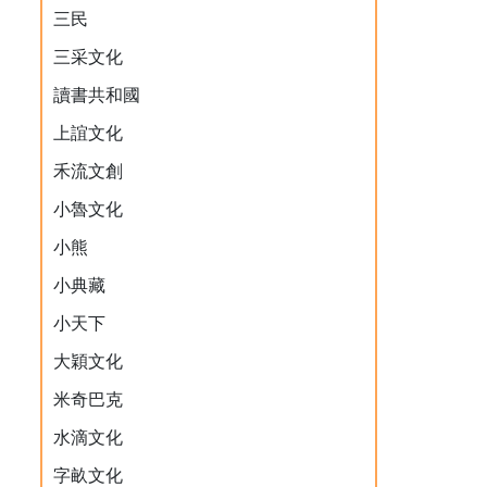
三民
三采文化
讀書共和國
上誼文化
禾流文創
小魯文化
小熊
小典藏
小天下
大穎文化
米奇巴克
水滴文化
字畝文化