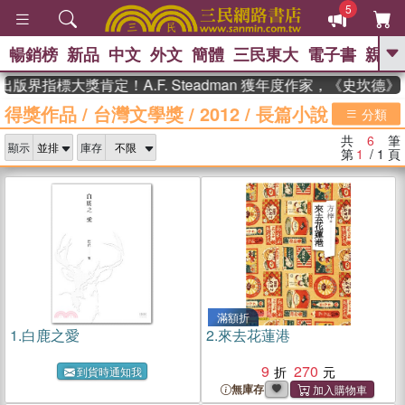
5
暢銷榜
新品
中文
外文
簡體
三民東大
電子書
親子
GO
版界指標大獎肯定！A.F. Steadman 獲年度作家，《史坎德
得獎作品
/
台灣文學獎
/
2012
/
長篇小說
、
熱搜：
東野圭吾
高希均教授回憶錄
分類
、
、
、
The Odyssey
父親節
如果歷
共
6
筆
、
、
顯示
庫存
史是一群喵
暑期推薦
國際布克
第
1
/ 1
頁
、
、
獎 臺灣漫遊錄
方念華
台灣的李
、
、
登輝時代
數學女孩：黎曼猜想
偉大的迷走神經
滿額折
1.
白鹿之愛
2.
來去花蓮港
9
270
到貨時通知我
無庫存