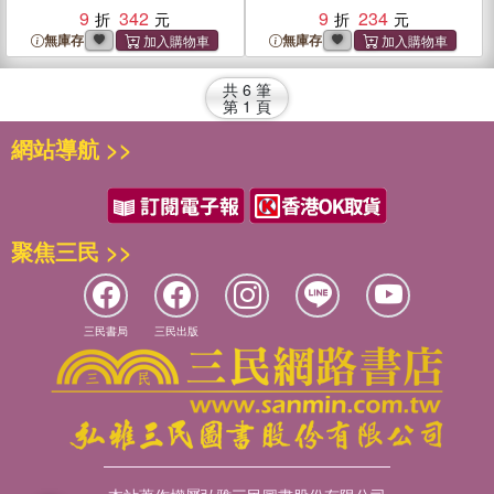
9
342
9
234
無庫存
無庫存
共
6
筆
第
1
頁
網站導航 >>
聚焦三民 >>
三民書局
三民出版