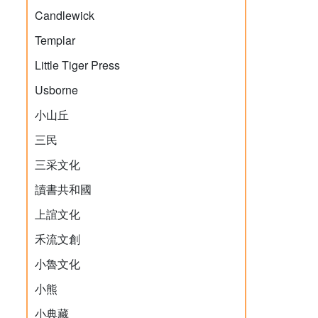
Candlewick
Templar
Little Tiger Press
Usborne
小山丘
三民
三采文化
讀書共和國
上誼文化
禾流文創
小魯文化
小熊
小典藏