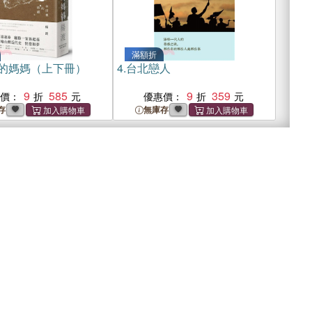
滿額折
的媽媽（上下冊）
4.
台北戀人
9
585
9
359
惠價：
優惠價：
存
無庫存