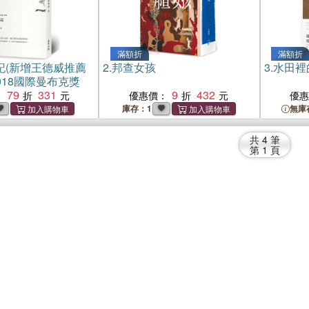
滿額折
滿額折
記(新增王德威推薦
2.
邦查女孩
3.
水田裡
018國際曼布克獎
79
331
9
432
：
優惠價：
優
庫存：1
無庫
共
4
筆
第
1
頁