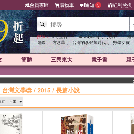
會員專區
購物車
通知
紅利兌換
5
、
、
、
熱搜：
東野圭吾
The Odyssey
父親節
如
、
、
、
遊錄
方念華
台灣的李登輝時代
數學女孩：
文
簡體
三民東大
電子書
親
英國出版界
/
台灣文學獎
/
2015
/
長篇小說
庫存