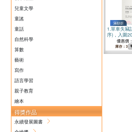
兒童文學
童謠
滿額折
童話
1.
單車失竊
序)，入圍2
自然科學
優惠價
庫存：3
算數
藝術
寫作
語言學習
親子教育
繪本
得獎作品
永續發展圖書
金繪獎