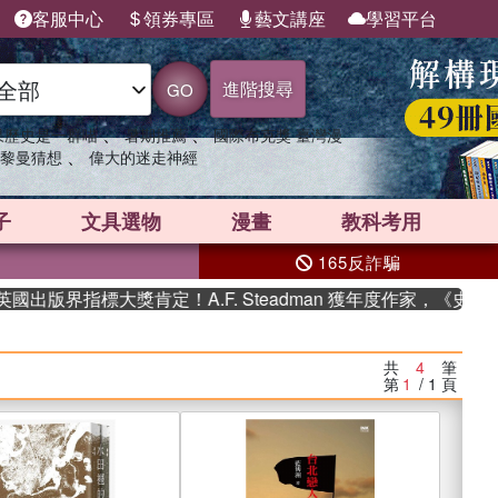
客服中心
領券專區
藝文講座
學習平台
進階搜尋
GO
、
、
果歷史是一群喵
暑期推薦
國際布克獎 臺灣漫
、
黎曼猜想
偉大的迷走神經
子
文具選物
漫畫
教科考用
165反詐騙
指標大獎肯定！A.F. Steadman 獲年度作家，《史坎德》系
共
4
筆
第
1
/ 1
頁