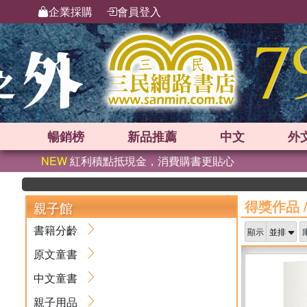
企業採購
會員登入
暢銷榜
新品
推薦
中文
外
NEW
紅利積點抵現金，消費購書更貼心
得獎作品
親子館
書籍分齡
顯示
原文童書
中文童書
親子用品