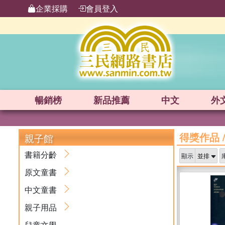
企業採購
會員登入
暢銷榜
新品
推薦
中文
外
得獎作品
親子館
書籍分齡
顯示
原文童書
中文童書
親子用品
兒童文學