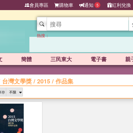
會員專區
購物車
通知
紅利兌換
5
熱搜：
文
簡體
三民東大
電子書
親
/
台灣文學獎
/
2015
/
作品集
庫存