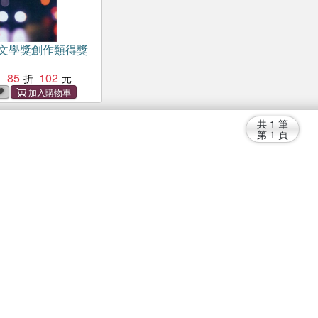
灣文學獎創作類得獎
85
102
：
共
1
筆
第
1
頁