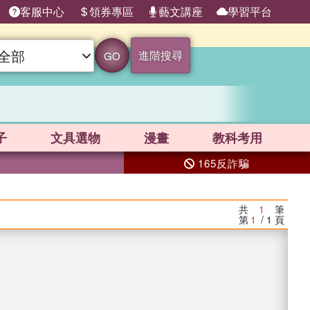
客服中心
領券專區
藝文講座
學習平台
進階搜尋
GO
子
文具選物
漫畫
教科考用
165反詐騙
共
1
筆
第
1
/ 1
頁