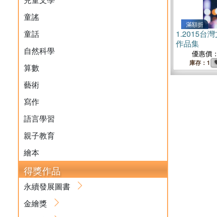
童謠
滿額折
童話
1.
2015台
作品集
自然科學
優惠價
庫存：1
算數
藝術
寫作
語言學習
親子教育
繪本
得獎作品
永續發展圖書
金繪獎