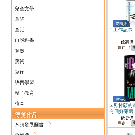
兒童文學
童謠
滿額折
童話
1.
工作記事
自然科學
優惠價
庫存：1
算數
藝術
寫作
語言學習
親子教育
滿額折
繪本
5.
毋甘願的
有個好萊塢
得獎作品
優惠價
庫存：3
永續發展圖書
金繪獎