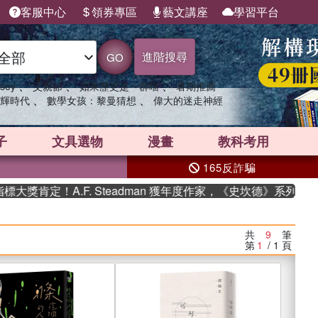
客服中心
領券專區
藝文講座
學習平台
進階搜尋
GO
、
、
、
sey
父親節
如果歷史是一群喵
暑期推薦
、
、
輝時代
數學女孩：黎曼猜想
偉大的迷走神經
子
文具選物
漫畫
教科考用
165反詐騙
！A.F. Steadman 獲年度作家，《史坎德》系列帶你踏上熱
共
9
筆
第
1
/ 1
頁