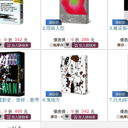
滿額折
滿額折
2.
瑕疵人型
3.
滌這個
9
342
9
288
：
優惠價：
優
無庫存
庫存：
滿額折
滿額折
電影史：曾經，臺灣
6.
鬼地方
7.
日光綿
9
495
9
342
：
優惠價：
優
庫存：4
無庫