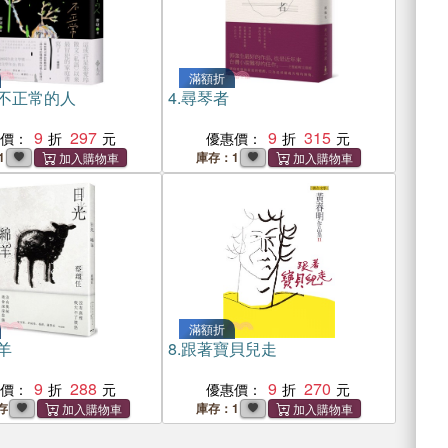
滿額折
不正常的人
4.
尋琴者
9
297
9
315
惠價：
優惠價：
1
庫存：1
滿額折
羊
8.
跟著寶貝兒走
9
288
9
270
惠價：
優惠價：
存
庫存：1