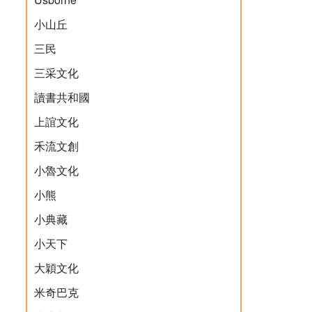
小山丘
三民
三采文化
讀書共和國
上誼文化
禾流文創
小魯文化
小熊
小典藏
小天下
大穎文化
米奇巴克