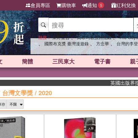
會員專區
購物車
通知
紅利兌換
5
、
、
熱搜：
東野圭吾
高希均教授回憶錄
The Odys
、
、
、
國際布克獎 臺灣漫遊錄
方念華
台灣的李登
文
簡體
三民東大
電子書
親
英國出版界指標大獎肯定
/
台灣文學獎
/
2020
庫存