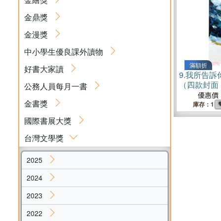
金鼎獎
金漫獎
中小學生優良課外讀物
滿額折
好書大家讀
9.
我所告訴
（四款封面
公務人員每月一書
優惠價
金書獎
庫存：1
國際書展大獎
台灣文學獎
2025
2024
2023
2022