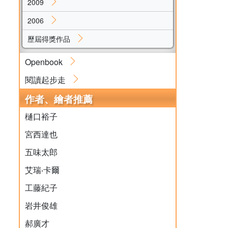
2009
2006
歷屆得獎作品
Openbook
閱讀起步走
作者、繪者推薦
樋口裕子
宮西達也
五味太郎
艾瑞‧卡爾
工藤紀子
岩井俊雄
郝廣才