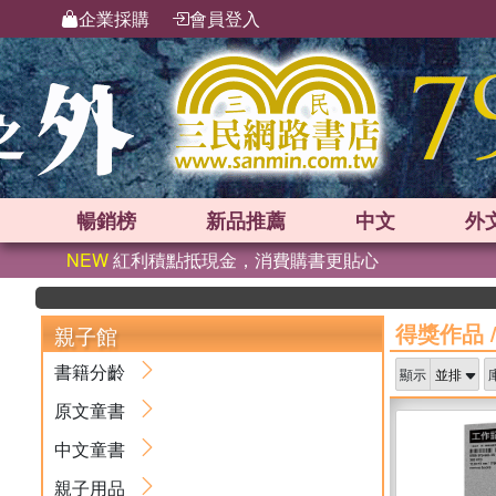
企業採購
會員登入
暢銷榜
新品
推薦
中文
外
NEW
紅利積點抵現金，消費購書更貼心
得獎作品
親子館
書籍分齡
顯示
原文童書
中文童書
親子用品