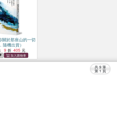
你關於那座山的一切
．隨機出貨）
9
405
：
共
9
筆
第
1
頁