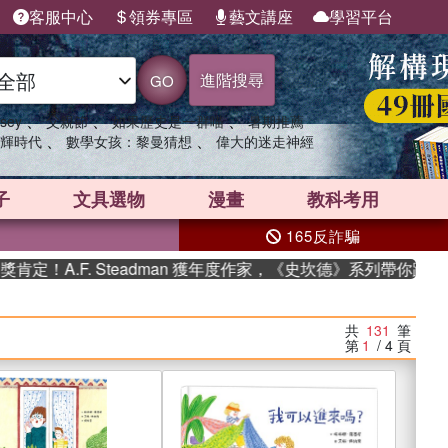
客服中心
領券專區
藝文講座
學習平台
進階搜尋
GO
、
、
、
sey
父親節
如果歷史是一群喵
暑期推薦
、
、
輝時代
數學女孩：黎曼猜想
偉大的迷走神經
子
文具選物
漫畫
教科考用
165反詐騙
. Steadman 獲年度作家，《史坎德》系列帶你踏上熱血奇幻旅
共
131
筆
第
1
/ 4
頁