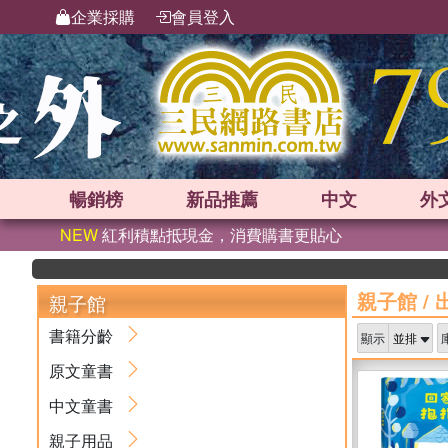
企業採購
會員登入
暢銷榜
新品
推薦
中文
外
NEW
紅利積點抵現金，消費購書更貼心
親子館
/
親子館
書籍分齡
顯示
原文童書
中文童書
親子用品