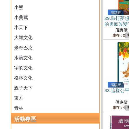
小熊
滿額折
小典藏
29.
敲打夢
的勇氣改變
小天下
優惠價
庫存：2
大穎文化
米奇巴克
水滴文化
字畝文化
格林文化
滿額折
親子天下
33.
這樣公
東方
優惠價
青林
庫存：4
活動專區