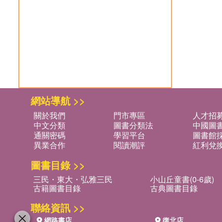
中文分類
圖書分類法
中國圖
通關密碼
學習平台
圖書館採
異業合作
閱讀潮評
紅利兌
圖書目錄 >>
三民・東大・弘雅三民
小山丘童書(0-6歲)
古籍圖書目錄
古典圖書目錄
聯絡資訊 >>
網路書店
復北店
台北市復興北路386號
台北市復興北路386
電話：02-2500-6600轉 130、131
電話：02-2500-6600
客服信箱：
ec@sanmin.com.tw
營業時間：11:00 AM -