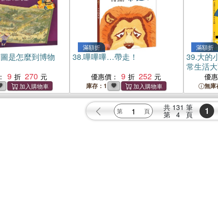
滿額折
滿額折
河圖是怎麼到博物
38.
嗶嗶嗶…帶走！
39.
大的
常生活大
9
270
9
252
：
優惠價：
優
庫存：1
無庫
共
131
筆
1
第
4
頁
募
禮券兌換
紅利積點