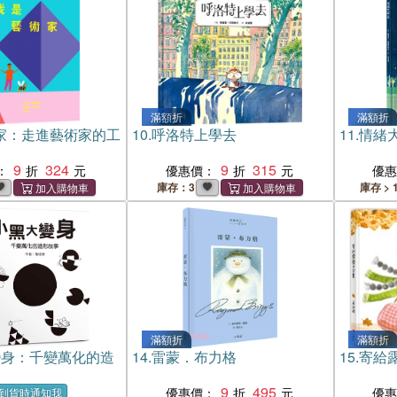
滿額折
滿額折
家：走進藝術家的工
10.
呼洛特上學去
11.
情緒
9
324
9
315
：
優惠價：
優
庫存：3
庫存 > 
滿額折
滿額折
變身：千變萬化的造
14.
雷蒙．布力格
15.
寄給
9
495
優惠價：
優
到貨時通知我