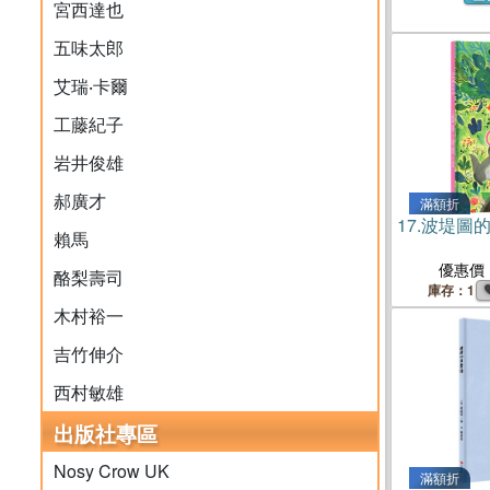
宮西達也
五味太郎
艾瑞‧卡爾
工藤紀子
岩井俊雄
郝廣才
滿額折
17.
波堤圖
賴馬
優惠價
酪梨壽司
庫存：1
木村裕一
吉竹伸介
西村敏雄
出版社專區
Nosy Crow UK
滿額折