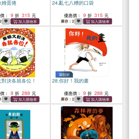
歐姆蛋捲
24.
亂七八糟的口袋
9
315
9
315
惠價：
優惠價：
2
庫存：2
滿額折
大對決各就各位！
28.
你好！我的畫
9
288
9
288
惠價：
優惠價：
1
庫存：2