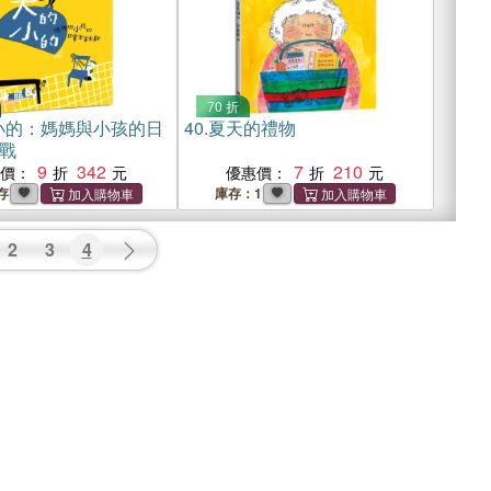
70 折
小的：媽媽與小孩的日
40.
夏天的禮物
戰
9
342
7
210
惠價：
優惠價：
存
庫存：1
2
3
4