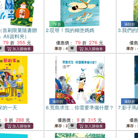
79 折
滿額折
（首刷限量隨書贈
2.
哎呀！我的糊塗媽媽
3.
我們的
」A5資料夾）
79
355
79
276
：
優惠價：
優
庫存：4
庫存：
滿額折
滿額折
家的一天
6.
荒島求生，你需要準備什麼？
7.
影子馬
9
288
9
315
：
優惠價：
優
庫存：2
庫存：