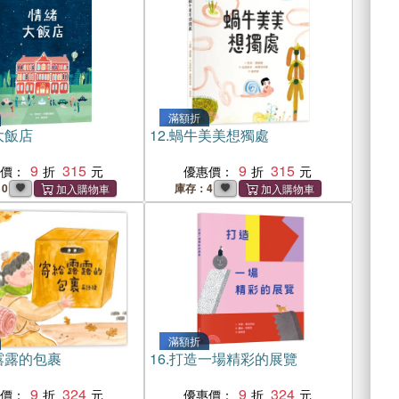
滿額折
大飯店
12.
蝸牛美美想獨處
9
315
9
315
惠價：
優惠價：
10
庫存：4
滿額折
露露的包裹
16.
打造一場精彩的展覽
9
324
9
324
惠價：
優惠價：