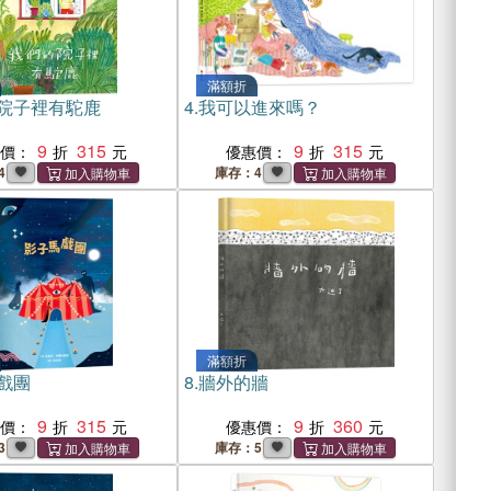
滿額折
院子裡有駝鹿
4.
我可以進來嗎？
9
315
9
315
惠價：
優惠價：
4
庫存：4
滿額折
戲團
8.
牆外的牆
9
315
9
360
惠價：
優惠價：
3
庫存：5