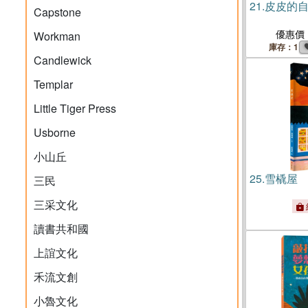
21.
皮皮的
Capstone
優惠價
Workman
庫存：1
Candlewick
Templar
Little Tiger Press
Usborne
小山丘
25.
雪橇屋
三民
三采文化
讀書共和國
上誼文化
禾流文創
小魯文化