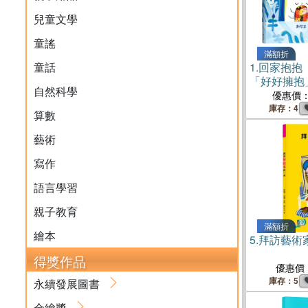
兒童文學
童謠
滿額折
童話
1.
回家抱抱
「好好擁抱
自然科學
優惠價
庫存：4
算數
藝術
寫作
語言學習
親子教育
滿額折
繪本
5.
拜訪藝術
得獎作品
優惠價
庫存：5
永續發展圖書
金繪獎