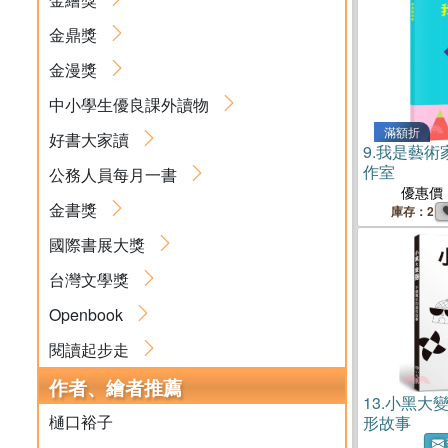
金鼎獎
金漫獎
中小學生優良課外讀物
滿額折
好書大家讀
9.
我是藝術
作室
公務人員每月一書
優惠價
金書獎
庫存：2
國際書展大獎
台灣文學獎
Openbook
閱讀起步走
作者、繪者推薦
13.
小黑大
樋口裕子
形故事