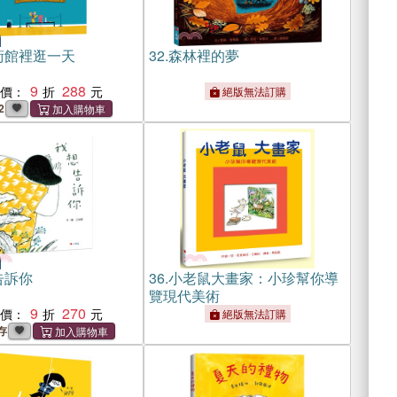
術館裡逛一天
32.
森林裡的夢
9
288
惠價：
絕版無法訂購
2
告訴你
36.
小老鼠大畫家：小珍幫你導
覽現代美術
9
270
惠價：
絕版無法訂購
存