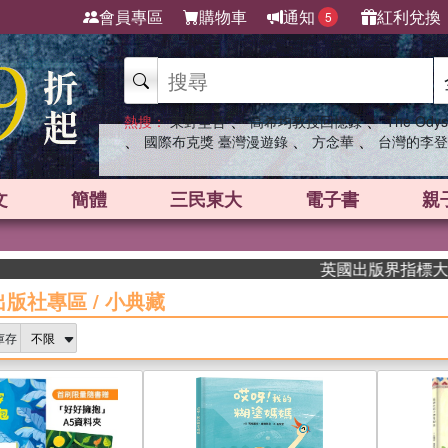
會員專區
購物車
通知
紅利兌換
5
、
、
熱搜：
東野圭吾
高希均教授回憶錄
The Odys
、
、
、
國際布克獎 臺灣漫遊錄
方念華
台灣的李登
文
簡體
三民東大
電子書
親
英國出版界指標大獎肯定！A.F
出版社專區
/
小典藏
庫存