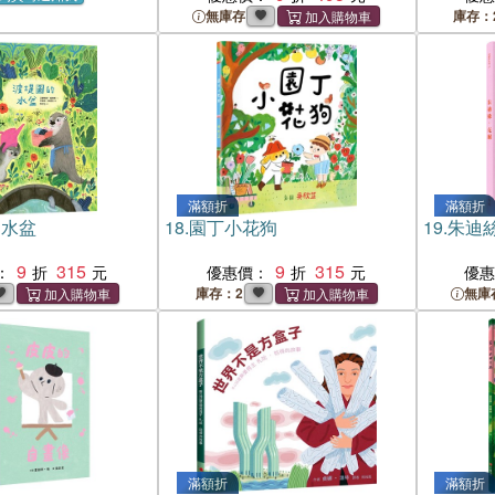
無庫存
庫存：
滿額折
滿額折
的水盆
18.
園丁小花狗
19.
朱迪絲
9
315
9
315
：
優惠價：
優
庫存：2
無庫
滿額折
滿額折