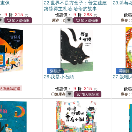
自畫像
22.
世界不是方盒子：普立茲建
23.
藍莓
築獎得主札哈‧哈蒂的故事
9
315
9
288
：
優惠價：
優
庫存：2
庫存：
滿額折
滿額折
26.
我是小石頭
27.
飯糰
9
315
優惠價：
優
絕版無法訂購
無庫存
庫存：