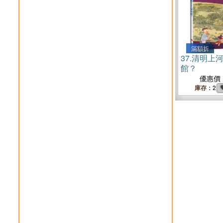
滿額折
37.
清明上
館？
優惠價
庫存：2
網站導航 >>
關於我們
門市專區
人才招