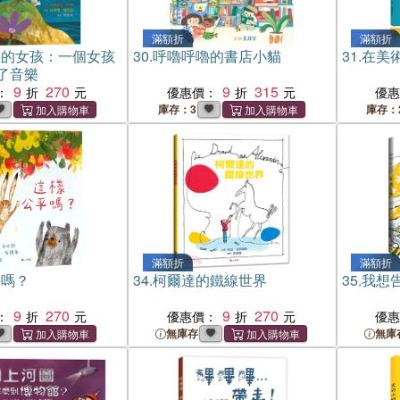
滿額折
滿額折
想的女孩：一個女孩
30.
呼嚕呼嚕的書店小貓
31.
在美
了音樂
9
270
9
315
：
優惠價：
優
庫存：3
庫存：
滿額折
滿額折
平嗎？
34.
柯爾達的鐵線世界
35.
我想
9
270
9
270
：
優惠價：
優
無庫存
無庫