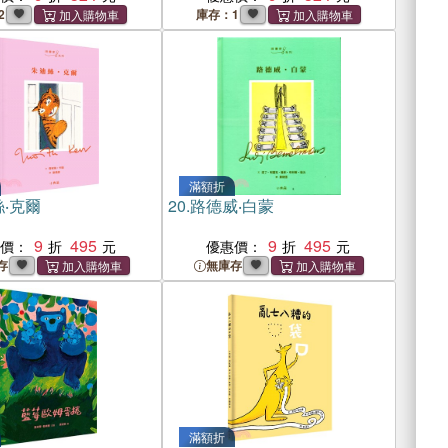
2
庫存：1
滿額折
‧克爾
20.
路德威‧白蒙
9
495
9
495
惠價：
優惠價：
存
無庫存
滿額折