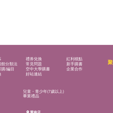
聚
書館分類法
常見問題
新手購書
購/編目
空中大學購書
企業合作
換
好站連結
兒童・青少年(7歲以上)
畢業禮品
重南店
號
台北市重慶南路一段61號
電話：02-2361-7511
 9:00 PM
營業時間：11:00 AM - 9:00 PM