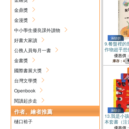
金鼎獎
金漫獎
中小學生優良課外讀物
滿額折
好書大家讀
9.
餐盤裡的
作物超乎想
公務人員每月一書
優惠價
金書獎
庫存：4
國際書展大獎
台灣文學獎
Openbook
閱讀起步走
作者、繪者推薦
滿額折
13.
我是小
樋口裕子
本套書（注
小孩，我有
優惠價