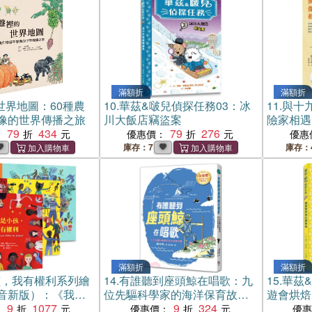
滿額折
滿額折
世界地圖：60種農
10.
華茲&啵兒偵探任務03：冰
11.
與十
像的世界傳播之旅
川大飯店竊盜案
險家相遇
79
434
79
276
得更好【
：
優惠價：
優惠
庫存：7
庫存：
滿額折
滿額折
孩，我有權利系列繪
14.
有誰聽到座頭鯨在唱歌：九
15.
華茲
音新版）：《我是
位先驅科學家的海洋保育故事
遊會烘焙
權利（注音版）》
9
1077
【張文亮金鼎獎作品】（全新
9
324
：
優惠價：
優