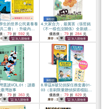
滿額折
學生的世界公民素養養
4.
大家合力，最厲害（張哲銘
共二冊）：升級內在
《不一樣也沒關係》全新續
在視野的關鍵字(限量
79
592
作）
79
284
價：
優惠價：
小卡10入)
10
庫存：9
滿額折
灣選讀VOL.01：讀臺
8.
華茲&啵兒偵探任務套書01-
說臺灣故事
03（首刷限量贈偵探搭檔貼
79
363
紙）
79
829
價：
優惠價：
7
庫存：2