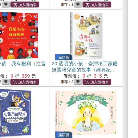
7
庫存：3
滿額折
小孩，我有權利（注音
20.
透明的小孩：臺灣移工家庭
無國籍兒童的故事（經典紀念
9
359
版・幸佳慧作品）
9
315
惠價：
優惠價：
3
庫存：3
滿額折