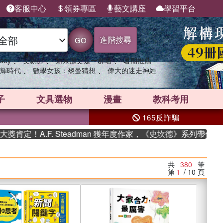
客服中心
領券專區
藝文講座
學習平台
進階搜尋
GO
、
、
、
sey
父親節
如果歷史是一群喵
暑期推薦
、
、
輝時代
數學女孩：黎曼猜想
偉大的迷走神經
子
文具選物
漫畫
教科考用
165反詐騙
F. Steadman 獲年度作家，《史坎德》系列帶你踏上熱血奇幻
共
380
筆
第
1
/ 10
頁