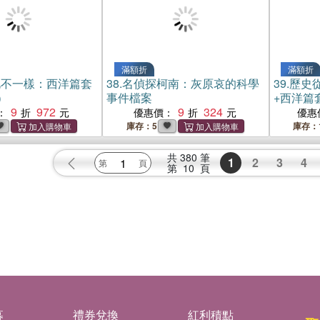
滿額折
滿額折
此不一樣：西洋篇套
38.
名偵探柯南：灰原哀的科學
39.
歷史
）
事件檔案
+西洋篇
9
972
9
324
限量贈：
：
優惠價：
優惠
張，兩組
庫存：5
庫存：
共
380
筆
1
2
3
4
第
10
頁
募
禮券兌換
紅利積點