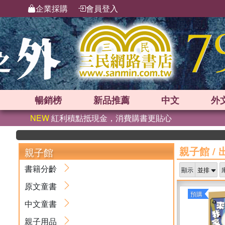
企業採購
會員登入
暢銷榜
新品
推薦
中文
外
NEW
紅利積點抵現金，消費購書更貼心
親子館
/
親子館
書籍分齡
顯示
原文童書
預購
中文童書
親子用品