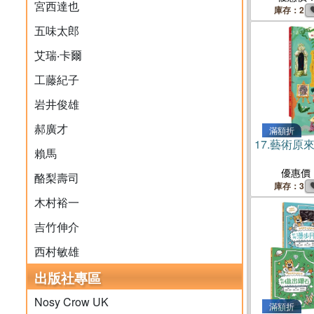
宮西達也
＋《我是小
庫存：2
文化（注音
五味太郎
孩，我有權
版）》
艾瑞‧卡爾
工藤紀子
岩井俊雄
郝廣才
滿額折
17.
藝術原
賴馬
優惠價
酪梨壽司
庫存：3
木村裕一
吉竹伸介
西村敏雄
出版社專區
Nosy Crow UK
滿額折