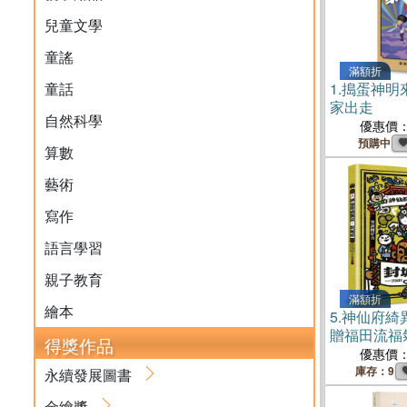
兒童文學
童謠
滿額折
童話
1.
搗蛋神明
家出走
自然科學
優惠價
預購中
算數
藝術
寫作
語言學習
親子教育
滿額折
繪本
5.
神仙府綺
贈福田流福
得獎作品
優惠價
庫存：9
永續發展圖書
金繪獎