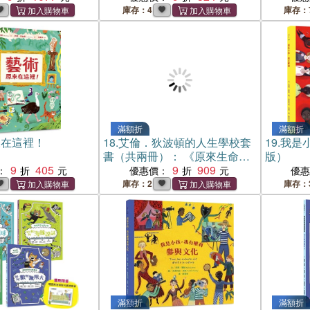
孩，我有權利參與
書封版）
庫存：4
庫存：
版）》＋《我是小
利保護地球（注音
滿額折
滿額折
來在這裡！
18.
艾倫．狄波頓的人生學校套
19.
我是
書（共兩冊）： 《原來生命習
版）
9
405
題還能這麼解？！》+《原來世
9
909
：
優惠價：
優
界史還能這麼解？！》
庫存：2
庫存：
滿額折
滿額折