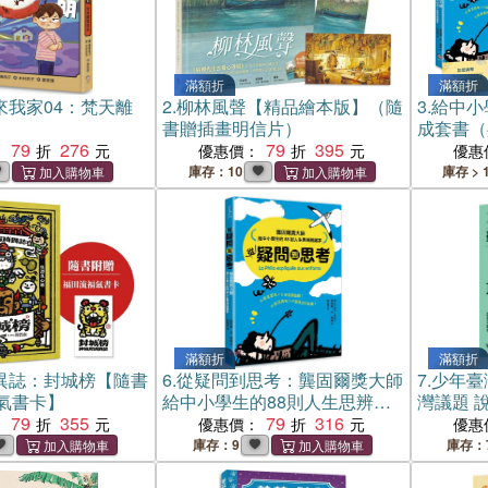
滿額折
滿額折
來我家04：梵天離
2.
柳林風聲【精品繪本版】（隨
3.
給中小
書贈插畫明信片）
成套書（
79
276
79
395
價值、外
：
優惠價：
優惠
贈關鍵字
庫存：10
庫存 > 
滿額折
滿額折
異誌：封城榜【隨書
6.
從疑問到思考：龔固爾獎大師
7.
少年臺
氣書卡】
給中小學生的88則人生思辨關
灣議題 
79
355
鍵字
79
316
：
優惠價：
優惠
庫存：9
庫存：