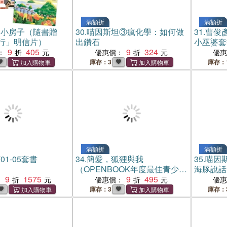
滿額折
滿額折
多小房子（隨書贈
30.
喵因斯坦③瘋化學：如何做
31.
曹俊
行」明信片）
出鑽石
小巫婆套
9
405
9
324
獎慶功版
：
優惠價：
優
書共3集
庫存：3
庫存：
紙】
滿額折
滿額折
1-05套書
34.
簡愛，狐狸與我
35.
喵因
（OPENBOOK年度最佳青少年
海豚說話
9
1575
圖書獎）
9
495
：
優惠價：
優
庫存：3
庫存：