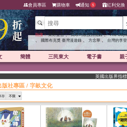
會員專區
購物車
通知
紅利兌換
5
、
、
熱搜：
東野圭吾
高希均教授回憶錄
The Odys
、
、
、
國際布克獎 臺灣漫遊錄
方念華
台灣的李登
文
簡體
三民東大
電子書
親
英國出版界指標大獎肯定！A.
出版社專區
/
字畝文化
庫存