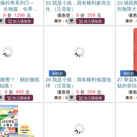
坦瘋科學系列①～
22.
我是小孩，我有權利參與文
23.
喵因
、生物篇、化學
化 （注音版）
到無限大
 【贈首刷限量元素
9
1296
9
359
：
優惠價：
優
】
庫存：3
庫存：
滿額折
滿額折
要睡覺？：關於睡眠
26.
我是小孩，我有權利保護地
27.
華茲
妙知識！
球 （注音版）
疑的骨頭
9
405
9
359
：
優惠價：
優
庫存：3
庫存：