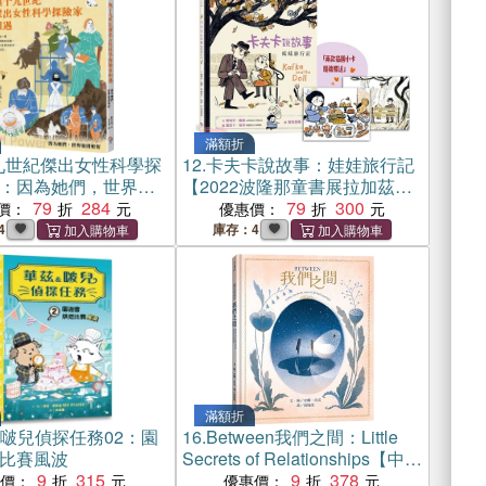
滿額折
九世紀傑出女性科學探
12.
卡夫卡說故事：娃娃旅行記
：因為她們，世界變
【2022波隆那童書展拉加茲獎
全新書封版】
79
284
特選100好書】（贈插畫小卡）
79
300
價：
優惠價：
4
庫存：4
滿額折
&啵兒偵探任務02：園
16.
Between我們之間：Little
比賽風波
Secrets of Relationships【中英
9
315
雙語對照】
9
378
惠價：
優惠價：