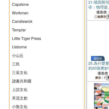
21.
喵因斯
Capstone
④：物理篇
篇、數學篇
優惠價
Workman
週期表墊板
無庫存
Candlewick
Templar
Little Tiger Press
Usborne
小山丘
滿額折
25.
為什麼
三民
的20個奧
三采文化
優惠價
庫存：7
讀書共和國
上誼文化
禾流文創
小魯文化