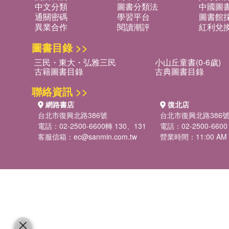
中文分類
圖書分類法
中國圖
通關密碼
學習平台
圖書館採
異業合作
閱讀潮評
紅利兌
圖書目錄 >>
三民・東大・弘雅三民
小山丘童書(0-6歲)
古籍圖書目錄
古典圖書目錄
聯絡資訊 >>
網路書店
復北店
台北市復興北路386號
台北市復興北路386
電話：02-2500-6600轉 130、131
電話：02-2500-6600
客服信箱：
ec@sanmin.com.tw
營業時間：11:00 AM -