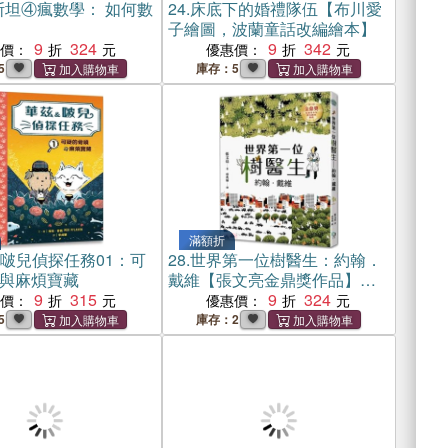
斯坦④瘋數學： 如何數
24.
床底下的婚禮隊伍【布川愛
子繪圖，波蘭童話改編繪本】
9
324
9
342
惠價：
優惠價：
5
庫存：5
滿額折
&啵兒偵探任務01：可
28.
世界第一位樹醫生：約翰．
與麻煩寶藏
戴維【張文亮金鼎獎作品】
9
315
（全新書封版）
9
324
惠價：
優惠價：
5
庫存：2