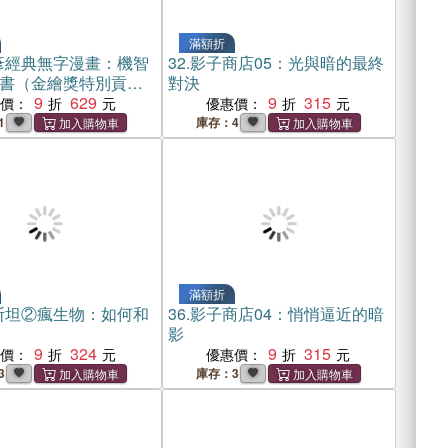
滿額折
彥經典無字漫畫：機智
32.
影子商店05：光與暗的最終
書（金繪獎特別貢獻
對決
）【看圖說故事．套
9
629
9
315
惠價：
優惠價：
，加贈遊戲牌卡、貼
1
庫存：4
滿額折
斯坦②瘋生物：如何和
36.
影子商店04：悄悄逼近的暗
影
9
324
9
315
惠價：
優惠價：
3
庫存：3