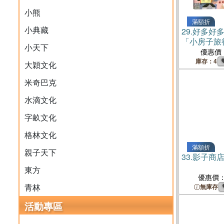
小熊
滿額折
小典藏
29.
好多好
「小房子旅
小天下
優惠價
庫存：4
大穎文化
米奇巴克
水滴文化
字畝文化
格林文化
滿額折
親子天下
33.
影子商店0
東方
優惠價
青林
無庫存
活動專區