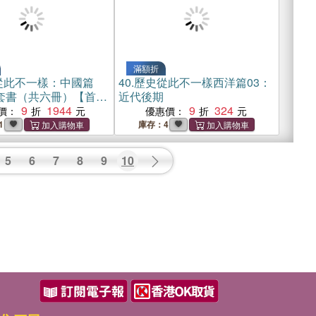
滿額折
從此不一樣：中國篇
40.
歷史從此不一樣西洋篇03：
套書（共六冊）【首刷
近代後期
酷炫歷史人物透卡三
9
1944
9
324
價：
優惠價：
隨機出貨】
1
庫存：4
5
6
7
8
9
10