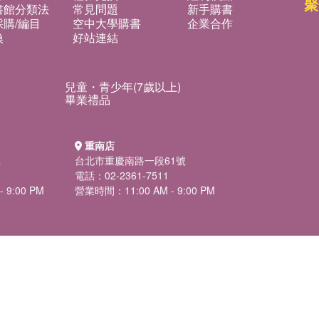
聚
書館分類法
常見問題
新手購書
購/編目
空中大學購書
企業合作
換
好站連結
兒童・青少年(7歲以上)
畢業禮品
重南店
號
台北市重慶南路一段61號
電話：02-2361-7511
 9:00 PM
營業時間：11:00 AM - 9:00 PM