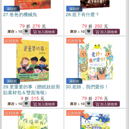
滿額折
滿額折
27.
爸爸的機械魚
28.
底下有什麼？
79
276
79
292
庫存 > 10
庫存 > 10
紅利兌換
紅利兌換
滿額折
滿額折
29.
更重要的事（贈紙娃娃剪
30.
老師，我們愛你！
貼素材包＆雙面海報）
9
315
79
276
庫存 > 10
庫存 > 10
紅利兌換
紅利兌換