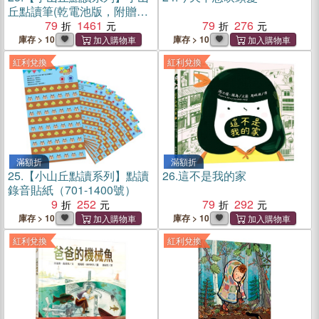
丘點讀筆(乾電池版，附贈
(新)點讀錄音貼紙)
79
1461
79
276
庫存 > 10
庫存 > 10
紅利兌換
紅利兌換
滿額折
滿額折
25.
【小山丘點讀系列】點讀
26.
這不是我的家
錄音貼紙（701-1400號）
9
252
79
292
庫存 > 10
庫存 > 10
紅利兌換
紅利兌換