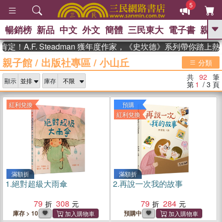
5
暢銷榜
新品
中文
外文
簡體
三民東大
電子書
親子
GO
.F. Steadman 獲年度作家，《史坎德》系列帶你踏上熱血奇
親子館
/
出版社專區
/
小山丘
、
熱搜：
東野圭吾
高希均教授回憶錄
分類
、
、
、
The Odyssey
父親節
如果歷
共
92
筆
、
、
顯示
庫存
史是一群喵
暑期推薦
國際布克
第
1
/ 3
頁
、
、
獎 臺灣漫遊錄
方念華
台灣的李
、
、
登輝時代
數學女孩：黎曼猜想
紅利兌換
預購
偉大的迷走神經
紅利兌換
滿額折
滿額折
1.
絕對超級大雨傘
2.
再說一次我的故事
79
308
79
284
庫存 > 10
預購中