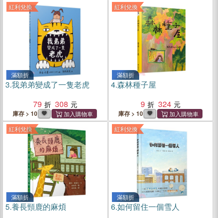
紅利兌換
紅利兌換
滿額折
滿額折
3.
我弟弟變成了一隻老虎
4.
森林種子屋
79
308
9
324
庫存 > 10
庫存 > 10
紅利兌換
紅利兌換
滿額折
滿額折
5.
養長頸鹿的麻煩
6.
如何留住一個雪人