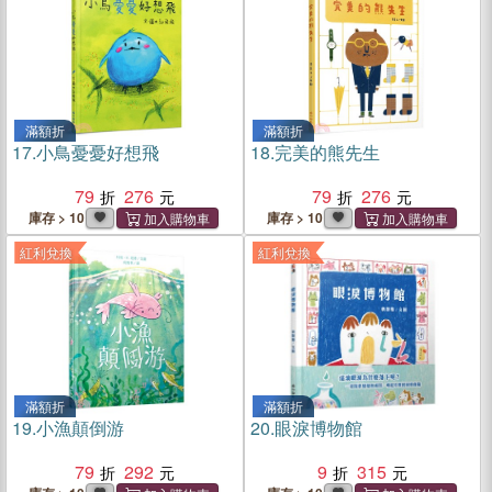
滿額折
滿額折
17.
小鳥憂憂好想飛
18.
完美的熊先生
79
276
79
276
庫存 > 10
庫存 > 10
紅利兌換
紅利兌換
滿額折
滿額折
19.
小漁顛倒游
20.
眼淚博物館
79
292
9
315