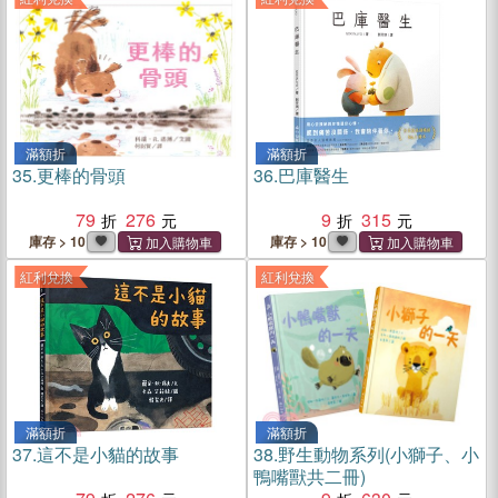
滿額折
滿額折
35.
更棒的骨頭
36.
巴庫醫生
79
276
9
315
庫存 > 10
庫存 > 10
紅利兌換
紅利兌換
滿額折
滿額折
37.
這不是小貓的故事
38.
野生動物系列(小獅子、小
鴨嘴獸共二冊)