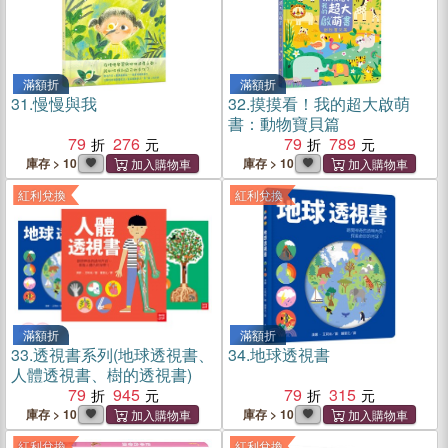
滿額折
滿額折
31.
慢慢與我
32.
摸摸看！我的超大啟萌
書：動物寶貝篇
79
276
79
789
庫存 > 10
庫存 > 10
紅利兌換
紅利兌換
滿額折
滿額折
33.
透視書系列(地球透視書、
34.
地球透視書
人體透視書、樹的透視書)
79
945
79
315
庫存 > 10
庫存 > 10
紅利兌換
紅利兌換