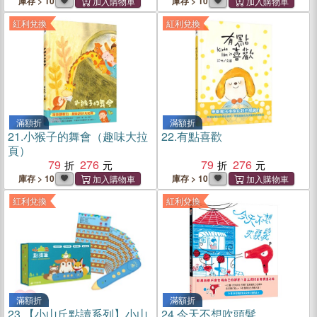
庫存 > 10
庫存 > 10
紅利兌換
紅利兌換
滿額折
滿額折
21.
小猴子的舞會（趣味大拉
22.
有點喜歡
頁）
79
276
79
276
庫存 > 10
庫存 > 10
紅利兌換
紅利兌換
滿額折
滿額折
23.
【小山丘點讀系列】小山
24.
今天不想吹頭髮