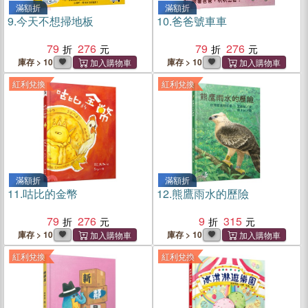
滿額折
滿額折
9.
今天不想掃地板
10.
爸爸號車車
79
276
79
276
庫存 > 10
庫存 > 10
紅利兌換
紅利兌換
滿額折
滿額折
11.
咕比的金幣
12.
熊鷹雨水的歷險
79
276
9
315
庫存 > 10
庫存 > 10
紅利兌換
紅利兌換