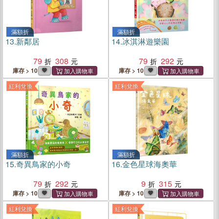
滿額折
滿額折
13.
新鄰居
14.
冰淇淋遊樂園
79
308
79
292
庫存 > 10
庫存 > 10
紅利兌換
紅利兌換
滿額折
滿額折
15.
奇異鳥家的小奇
16.
金色星球海奧華
79
292
9
315
庫存 > 10
庫存 > 10
紅利兌換
紅利兌換