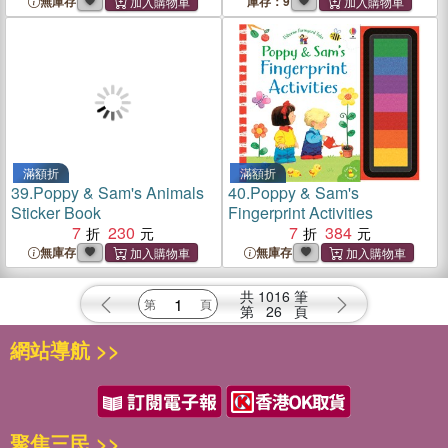
無庫存
庫存：9
滿額折
滿額折
39.
Poppy & Sam's Animals
40.
Poppy & Sam's
Sticker Book
Fingerprint Activities
7
230
7
384
無庫存
無庫存
共
1016
筆
第
26
頁
網站導航 >>
聚焦三民 >>