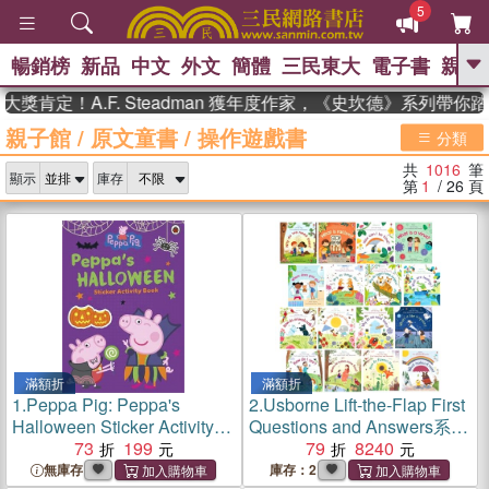
5
暢銷榜
新品
中文
外文
簡體
三民東大
電子書
親子
GO
A.F. Steadman 獲年度作家，《史坎德》系列帶你踏上熱血
親子館
/
原文童書
/
操作遊戲書
、
、
熱搜：
東野圭吾
The Odyssey
分類
、
、
父親節
如果歷史是一群喵
暑期
共
1016
筆
、
、
顯示
庫存
推薦
國際布克獎 臺灣漫遊錄
方
第
1
/ 26
頁
、
、
念華
台灣的李登輝時代
數學女
、
孩：黎曼猜想
偉大的迷走神經
滿額折
滿額折
1.
Peppa Pig: Peppa's
2.
Usborne Lift-the-Flap First
Halloween Sticker Activity
Questions and Answers系列
Book (貼紙書)
73
199
(共19本)
79
8240
無庫存
庫存：2