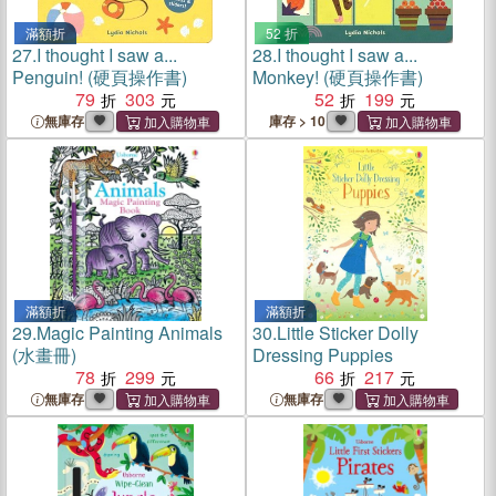
滿額折
52 折
27.
I thought I saw a...
28.
I thought I saw a...
Penguin! (硬頁操作書)
Monkey! (硬頁操作書)
79
303
52
199
無庫存
庫存 > 10
滿額折
滿額折
29.
Magic Painting Animals
30.
Little Sticker Dolly
(水畫冊)
Dressing Puppies
78
299
66
217
無庫存
無庫存