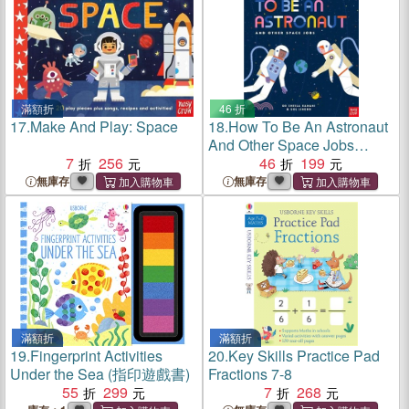
滿額折
46 折
17.
Make And Play: Space
18.
How To Be An Astronaut
And Other Space Jobs
7
256
(+Stickers)
46
199
無庫存
無庫存
滿額折
滿額折
19.
Fingerprint Activities
20.
Key Skills Practice Pad
Under the Sea (指印遊戲書)
Fractions 7-8
55
299
7
268