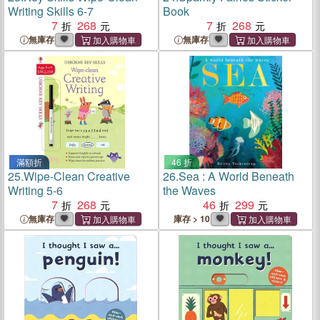
Writing Skills 6-7
Book
7
268
7
268
無庫存
無庫存
滿額折
46 折
25.
Wipe-Clean Creative
26.
Sea : A World Beneath
Writing 5-6
the Waves
7
268
46
299
無庫存
庫存 > 10