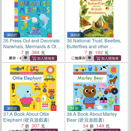
滿額折
滿額折
35.
Press Out and Decorate:
36.
National Trust: Beetles,
Narwhals, Mermaids & Other
Butterflies and other
Seaside Stuff
7
384
Minibeasts
7
192
庫存：4
無庫存
滿額折
34 折
37.
A Book About Ottie
38.
A Book About Marley
Elephant (硬頁遊戲書)
Bear (硬頁遊戲書)
7
307
34
149