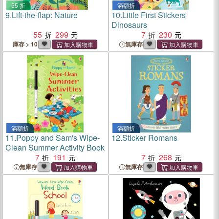
55 折
滿額折
9.
Lift-the-flap: Nature
10.
Little First Stickers
Dinosaurs
55
299
7
230
庫存 > 10
無庫存
滿額折
滿額折
11.
Poppy and Sam's Wipe-
12.
Sticker Romans
Clean Summer Activity Book
7
191
7
268
無庫存
無庫存