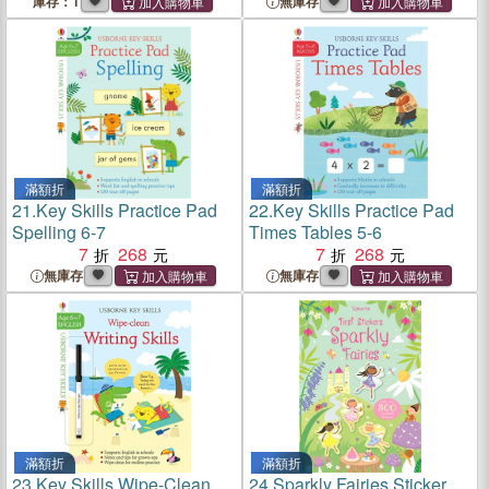
庫存：1
無庫存
滿額折
滿額折
21.
Key Skills Practice Pad
22.
Key Skills Practice Pad
Spelling 6-7
Times Tables 5-6
7
268
7
268
無庫存
無庫存
滿額折
滿額折
23.
Key Skills Wipe-Clean
24.
Sparkly Fairies Sticker