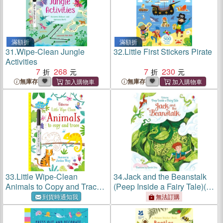
滿額折
滿額折
31.
Wipe-Clean Jungle
32.
Little First Stickers Pirate
Activities
7
268
7
230
無庫存
無庫存
33.
Little Wipe-Clean
34.
Jack and the Beanstalk
Animals to Copy and Trace
(Peep Inside a Fairy Tale)(硬
(Little Wipe-Cleans)
頁翻翻書)
到貨時通知我
無法訂購