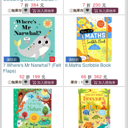
and Envelopes: A Year of
7
384
7
230
Celebrations
無庫存
無庫存
滿額折
滿額折
7.
Where's Mr Narwhal? (Felt
8.
Maths Scribble Book
Flaps)
52
199
66
362
無庫存
庫存：1