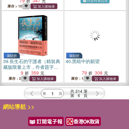
79
347
到貨時通知我
庫存 > 10
滿額折
滿額折
39.
長生石的守護者（精裝典
40.
黑暗中的願望
藏版限量上市，作者題字名
句印刷扉頁四款隨機出貨）
9
359
79
308
庫存：2
庫存：1
共
214
筆
第
6
頁
網站導航 >>