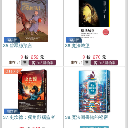
滿額折
滿額折
35.
碧翠絲預言
36.
魔法城堡
9
252
9
270
庫存：1
庫存：1
紅利兌換
滿額折
37.
史坎德：獨角獸竊盜者
38.
魔法圖書館的祕密