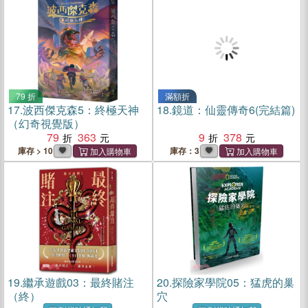
79 折
滿額折
17.
波西傑克森5：終極天神
18.
鏡道：仙靈傳奇6(完結篇)
（幻奇視覺版）
79
363
9
378
庫存 > 10
庫存：3
19.
繼承遊戲03：最終賭注
20.
探險家學院05：猛虎的巢
（終）
穴