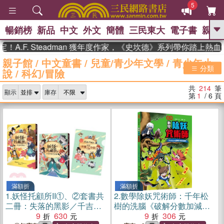
5
暢銷榜
新品
中文
外文
簡體
三民東大
電子書
親子
GO
. Steadman 獲年度作家，《史坎德》系列帶你踏上熱血奇幻旅
親子館
/
中文童書
/
兒童/青少年文學
/
青少年小
、
熱搜：
東野圭吾
高希均教授回憶錄
分類
說
/
科幻/冒險
、
、
、
The Odyssey
父親節
花開錦
、
、
、
繡
暑期推薦
方念華
台灣的
共
214
筆
、
顯示
庫存
李登輝時代
數學女孩：黎曼猜想
第
1
/ 6
頁
、
、
偉大的迷走神經
如果歷史是一
、
群喵
臺灣漫遊錄
滿額折
滿額折
1.
妖怪托顧所II①、②套書共
2.
數學除妖咒術師：千年松
二冊：失落的黑影／千吉的
樹的洗腦《破解分數加減
修行試煉（附限量子供納福
9
630
法》
9
306