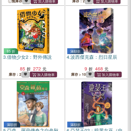
資料夾）
無庫存
庫存：2
85 折
滿額折
3.
借物少女2：野外傳說
4.
波西傑克森：烈日星辰
85
272
9
468
庫存：2
庫存 > 10
滿額折
滿額折
5.
亞森．羅蘋傳奇之白色秋
6.
亞瑟王02：暗黑女巫（中