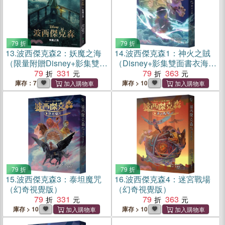
79 折
79 折
13.
波西傑克森2：妖魔之海
14.
波西傑克森1：神火之賊
（限量附贈Disney+影集雙面
（Disney+影集雙面書衣海報
書衣海報）
79
331
版）
79
363
庫存：7
庫存 > 10
79 折
79 折
15.
波西傑克森3：泰坦魔咒
16.
波西傑克森4：迷宮戰場
（幻奇視覺版）
（幻奇視覺版）
79
331
79
363
庫存 > 10
庫存 > 10