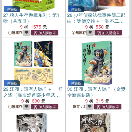
滿額折
滿額折
27.
狼人生存遊戲系列：第1
28.
少年偵探法律事件簿二部
輯（共五冊）
曲：等價交換＋一罪不二審
9
1575
（全兩冊）
9
558
無庫存
無庫存
滿額折
滿額折
29.
江湖，還有人嗎？＋ 一箭
30.
江湖，還有人嗎？（金獎
之遙（張友漁首部少年武俠
全新書封版）
小說雙書組合）
9
630
9
315
無庫存
庫存：2