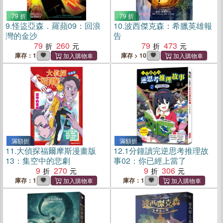
79 折
79 折
9.
怪盜亞森．羅蘋09：回浪
10.
波西傑克森：希臘英雄報
灣的金沙
告
79
260
79
473
庫存：1
庫存 > 10
滿額折
滿額折
11.
大偵探福爾摩斯漫畫版
12.
1分鐘讀完逆思考推理故
13：集空中的悲劇
事02：你已經上當了
9
270
9
306
庫存：1
庫存：1