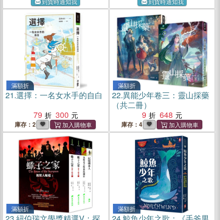
到貨時通知我
到貨時通知我
滿額折
滿額折
21.
選擇：一名女水手的自白
22.
異能少年卷三：靈山採藥
（共二冊）
79
300
9
648
庫存：2
庫存：4
滿額折
滿額折
23.
紐伯瑞文學獎精選V：探
24.
鯨魚少年之歌：《手斧男