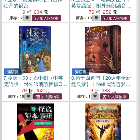
牡丹的祕密
英雙語版，附外師朗讀音檔
9
234
QR code）
79
252
庫存：2
庫存 > 10
滿額折
滿額折
7.
亞瑟王03：石中劍（中英
8.
第十四道門【20週年全新
雙語版，附外師朗讀音檔QR
經典版】：Netflix話題影集
code）
79
252
《睡魔》原著作者、奇幻文
9
288
學大師尼爾．蓋曼最知名的
庫存 > 10
庫存：1
代表作！