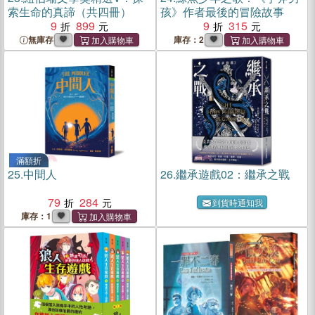
索生命的真諦（共四冊）
孩》作者最後的冒險故事
9
899
9
315
無庫存
庫存：2
滿額折
25.
中間人
26.
繼承遊戲02：繼承之戰
79
284
到貨時通知我
庫存：1