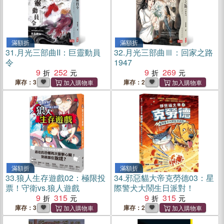
滿額折
滿額折
31.
月光三部曲II：巨靈動員
32.
月光三部曲Ⅲ：回家之路
令
1947
9
252
9
269
庫存：3
庫存：2
滿額折
滿額折
33.
狼人生存遊戲02：極限投
34.
邪惡貓大帝克勞德03：星
票！守衛vs.狼人遊戲
際警犬大鬧生日派對！
9
315
9
315
庫存：3
庫存：2