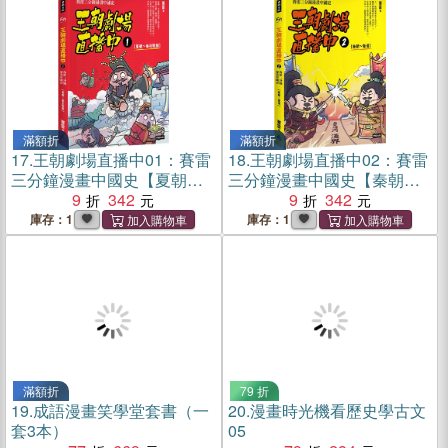
滿額折
滿額折
17.
王朝劇場直播中01：賽雷
18.
王朝劇場直播中02：賽雷
三分鐘漫畫中國史【夏朝～
三分鐘漫畫中國史【秦朝～
春秋戰國】
9
342
東漢】
9
342
庫存：1
庫存：1
滿額折
79 折
19.
成語漫畫笑學堂套書（一
20.
漫畫時光機看歷史學古文
套3本）
05