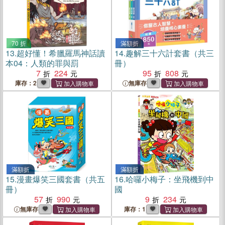
70 折
滿額折
13.
超好懂！希臘羅馬神話讀
14.
趣解三十六計套書（共三
本04：人類的罪與罰
冊）
7
224
95
808
庫存：2
無庫存
滿額折
滿額折
15.
漫畫爆笑三國套書（共五
16.
哈囉小梅子：坐飛機到中
冊）
國
57
990
9
234
無庫存
庫存：1