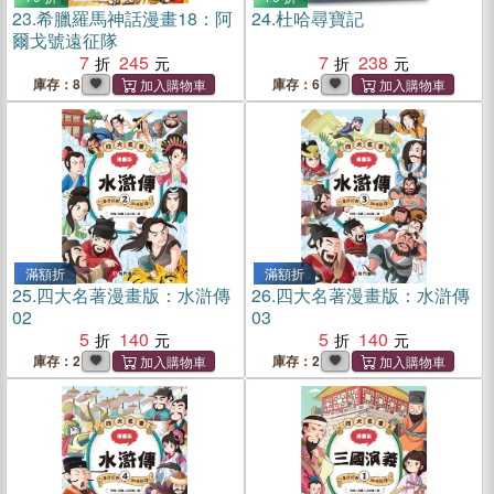
23.
希臘羅馬神話漫畫18：阿
24.
杜哈尋寶記
爾戈號遠征隊
7
245
7
238
庫存：8
庫存：6
滿額折
滿額折
25.
四大名著漫畫版：水滸傳
26.
四大名著漫畫版：水滸傳
02
03
5
140
5
140
庫存：2
庫存：2