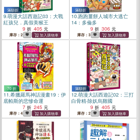
滿額折
滿額折
9.
萌漫大話西遊記03：大戰
10.
跑跑薑餅人城市大逃亡
紅孩兒．真假美猴王
14：多倫多
9
405
9
306
庫存：2
庫存：3
70 折
滿額折
11.
希臘羅馬神話漫畫19：伊
12.
萌漫大話西遊記02：三打
底帕斯的悲慘命運
白骨精‧除妖烏雞國
7
245
9
405
庫存：4
庫存：2