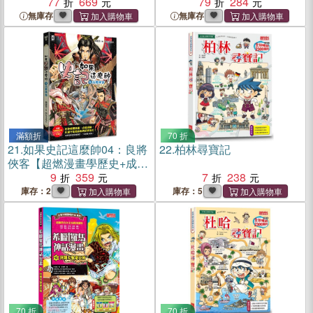
77
669
79
284
無庫存
無庫存
滿額折
70 折
21.
如果史記這麼帥04：良將
22.
柏林尋寶記
俠客【超燃漫畫學歷史+成
語】
9
359
7
238
庫存：2
庫存：5
70 折
70 折