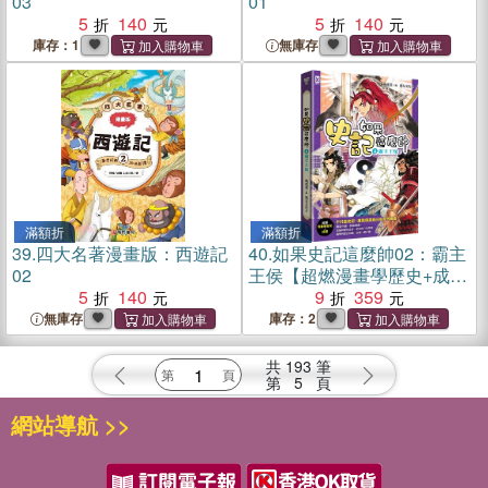
03
01
5
140
5
140
庫存：1
無庫存
滿額折
滿額折
39.
四大名著漫畫版：西遊記
40.
如果史記這麼帥02：霸主
02
王侯【超燃漫畫學歷史+成
5
140
語】
9
359
無庫存
庫存：2
共
193
筆
第
5
頁
網站導航 >>