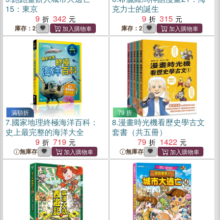
15：東京
克力士的誕生
9
342
9
315
庫存：2
庫存：2
滿額折
79 折
7.
國家地理終極海洋百科：
8.
漫畫時光機看歷史學古文
史上最完整的海洋大全
套書（共五冊）
9
719
79
1422
無庫存
無庫存