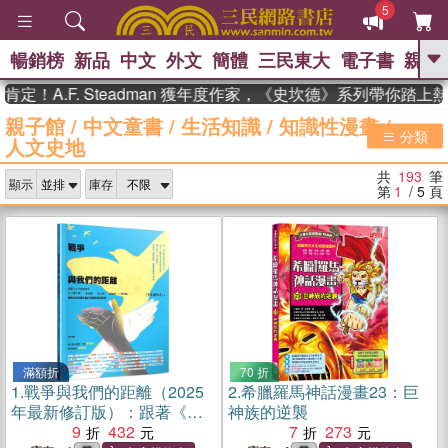
5
暢銷榜
新品
中文
外文
簡體
三民東大
電子書
親子
GO
.F. Steadman 獲年度作家，《史坎德》系列帶你踏上熱血奇
親子館
/
中文童書
/
生活知識
/
知識性漫畫
/
、
熱搜：
東野圭吾
高希均教授回憶錄
分類
人文史地
、
、
、
The Odyssey
父親節
如果歷
、
、
史是一群喵
暑期推薦
國際布克
共
193
筆
、
、
顯示
庫存
獎 臺灣漫遊錄
方念華
台灣的李
第
1
/ 5
頁
、
、
登輝時代
數學女孩：黎曼猜想
偉大的迷走神經
滿額折
70 折
1.
戰爭與我們的距離（2025
2.
希臘羅馬神話漫畫23：巨
年最新修訂版）：跟著《少
神族的逆襲
年報導者》從一顆子彈、一
9
432
7
273