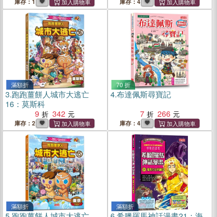
隻病毒、一枚火箭、一張紙
庫存：1
庫存：4
鈔、一場考試，揭開全球5種
熱戰的新聞實境與影響
滿額折
70 折
3.
跑跑薑餅人城市大逃亡
4.
布達佩斯尋寶記
16：莫斯科
9
342
7
266
庫存：2
庫存：4
滿額折
滿額折
5.
跑跑薑餅人城市大逃亡
6.
希臘羅馬神話漫畫21：海