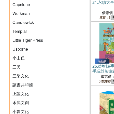
21.
永續大
Capstone
優惠價
Workman
庫存：3
Candlewick
Templar
Little Tiger Press
Usborne
小山丘
滿額折
25.
益智隨手
三民
手玩益智磁
三采文化
郊遊、一起
優惠價
日、一起來
無庫存
讀書共和國
行、一起扮
上誼文化
禾流文創
小魯文化