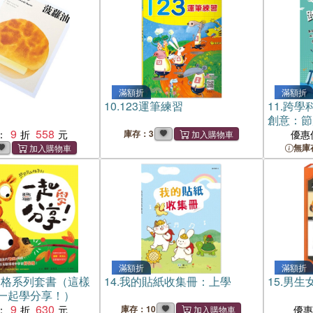
滿額折
滿額折
10.
123運筆練習
11.
跨學科
創意：節
9
558
戰＋生活
：
庫存：3
優惠
展》＋《Rea
無庫
Food+I 
滿額折
滿額折
品格系列套書（這樣
14.
我的貼紙收集冊：上學
15.
男生
一起學分享！）
9
630
：
庫存：10
優