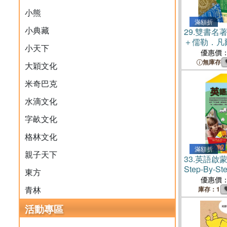
小熊
滿額折
小典藏
29.
雙書名著
＋儒勒．凡
小天下
樂動森林＋
優惠價
德．吉卜林
無庫存
大穎文化
米奇巴克
水滴文化
字畝文化
格林文化
滿額折
親子天下
33.
英語啟蒙 
Step-By-
東方
電子書）
優惠價
青林
庫存：1
活動專區