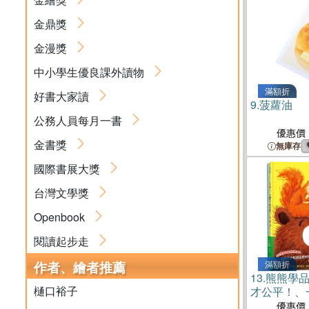
金鼎獎
金漫獎
中小學生優良課外讀物
滿額折
好書大家讀
9.
菠蘿油
公務人員每月一書
優惠價
金書獎
無庫存
國際書展大獎
台灣文學獎
Openbook
閱讀起步走
作者、繪者推薦
滿額折
13.
熊熊學
樋口裕子
才公平！、
優惠價