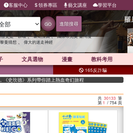
客服中心
領券專區
藝文講座
學習平台
進階搜尋
GO
、
、
果歷史是一群喵
暑期推薦
國際布克獎 臺灣漫
、
黎曼猜想
偉大的迷走神經
子
文具選物
漫畫
教科考用
165反詐騙
坎德》系列帶你踏上熱血奇幻旅程
共
30133
筆
第
1
/ 754
頁