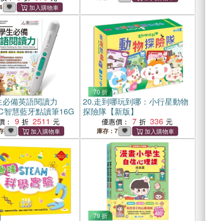
4
70 折
生必備英語閱讀力
20.
走到哪玩到哪：小行星動物
ABC智慧藍牙點讀筆16G
探險隊【新版】
9
2511
7
336
價：
優惠價：
存
庫存：7
79 折