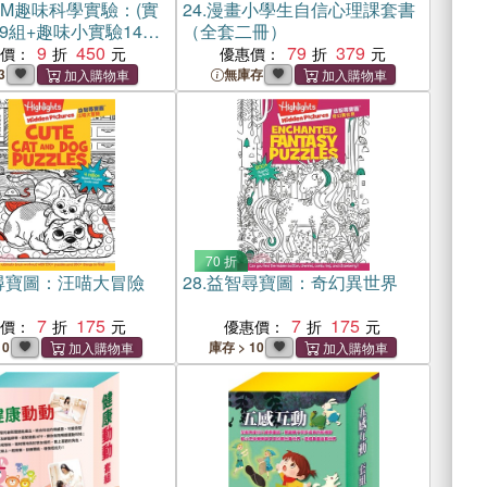
AM趣味科學實驗：(實
24.
漫畫小學生自信心理課套書
9組+趣味小實驗14個
（全套二冊）
識22個)
9
450
79
379
惠價：
優惠價：
3
無庫存
70 折
尋寶圖：汪喵大冒險
28.
益智尋寶圖：奇幻異世界
7
175
7
175
惠價：
優惠價：
10
庫存 > 10