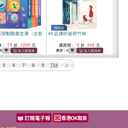
滿額折
百變翻翻書套書（全套
40.
緹娜的祕密竹林
79
1200
9
342
價：
優惠價：
存
庫存：5
5
6
7
8
9
754