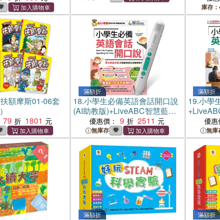
庫存：
滿額折
滿額折
扶額摩斯01-06套
18.
小學生必備英語會話開口說
19.
小學
冊）
(AI助教版)+LiveABC智慧藍牙
+Live
79
1801
點讀筆16G
9
2511
優惠價：
優惠
無庫存
無庫
滿額折
滿額折