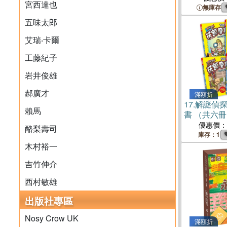
宮西達也
無庫存
五味太郎
艾瑞‧卡爾
工藤紀子
岩井俊雄
郝廣才
滿額折
17.
解謎偵探
賴馬
書 （共六
優惠價：
酪梨壽司
庫存：1
木村裕一
吉竹伸介
西村敏雄
出版社專區
Nosy Crow UK
滿額折