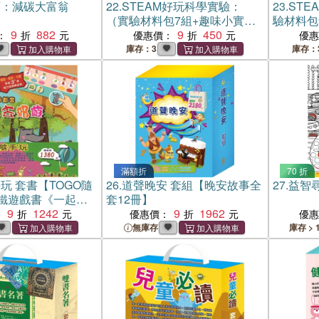
亨：減碳大富翁
22.
STEAM好玩科學實驗：
23.
STE
（實驗材料包7組+趣味小實驗
驗材料包
9
882
11個+科學小知識22個）
9
450
+科學小知
：
優惠價：
優
庫存：3
庫存：
滿額折
70 折
玩 套書【TOGO隨
26.
道聲晚安 套組【晚安故事全
27.
益智
鐵遊戲書《一起去
套12冊】
去上學、一起過生
9
1242
9
1962
：
優惠價：
優
運動、一起去旅
無庫存
庫存 > 
家家酒》】