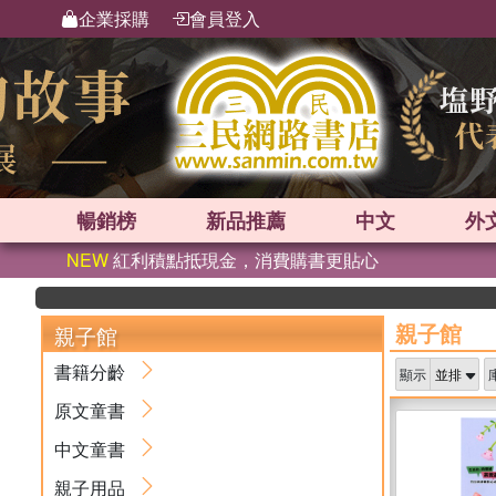
企業採購
會員登入
暢銷榜
新品
推薦
中文
外
NEW
紅利積點抵現金，消費購書更貼心
英國
親子館
親子館
書籍分齡
顯示
原文童書
中文童書
親子用品