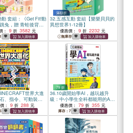
滿額折
動 套組：《Get Fit!動
32.
五感互動 套組【樂樂貝貝的
跳兔，贈 青蛙後背
異想世界1-12冊】
9
3582
9
2232
價：
優惠價：
1
無庫存
79 折
INECRAFT世界大進
36.
10歲開始學AI，越玩越升
石、指令、可動裝
級：中小學生全科都能用的AI
創造嶄新的遊戲！
9
288
實戰大法
79
355
惠價：
優惠價：
5
庫存：7