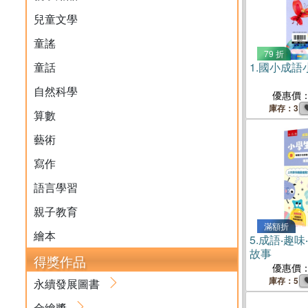
兒童文學
童謠
79 折
童話
1.
國小成語
自然科學
優惠價
庫存：3
算數
藝術
寫作
語言學習
親子教育
滿額折
繪本
5.
成語‧趣味
故事
得獎作品
優惠價
庫存：5
永續發展圖書
金繪獎