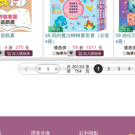
79 折
79 折
團遊戲書
38.
我的魔法轉轉書套書（全套
39.
抽拉
4冊）
4冊）
9
270
79
1011
：
優惠價：
優惠
無庫存
無庫
共
30133
筆
1
2
3
4
第
754
頁
募
禮券兌換
紅利積點