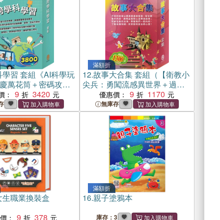
滿額折
學習 套組《AI科學玩
12.
故事大合集 套組（【衛教小
慶萬花筒＋密碼攻防
尖兵：勇闖流感異世界＋過敏
調色盤＋奇幻ｅ術
9
3420
大魔王】＋【樂樂貝貝的異想
9
1170
價：
優惠價：
d&Learn: I Like
世界：白鶴報恩＋精靈與鞋
存
無庫存
Love My Mom》
匠】＋【晚安故事：放羊的孩
子＋快樂王子】），贈防護面
罩
滿額折
女生職業換裝盒
16.
親子塗鴉本
9
378
惠價：
庫存：3