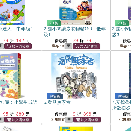
79 折
79 折
小達人：中年級1
2.
國小閱讀素養輕鬆GO：低年
3.
國小閱
級1
級3
79
142
79
79
：
優惠價：
優
庫存：3
庫存：
滿額折
滿額折
‧知識：小學生成語
6.
看見無家者
7.
安德魯
所欲樹妖
95
380
9
396
：
優惠價：
優
無庫存
無庫