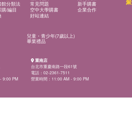
聚
書館分類法
常見問題
新手購書
購/編目
空中大學購書
企業合作
換
好站連結
兒童・青少年(7歲以上)
畢業禮品
重南店
號
台北市重慶南路一段61號
電話：02-2361-7511
 9:00 PM
營業時間：11:00 AM - 9:00 PM