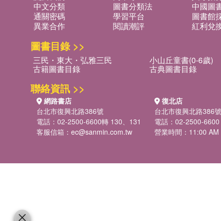
中文分類
圖書分類法
中國圖
通關密碼
學習平台
圖書館採
異業合作
閱讀潮評
紅利兌
圖書目錄 >>
三民・東大・弘雅三民
小山丘童書(0-6歲)
古籍圖書目錄
古典圖書目錄
聯絡資訊 >>
網路書店
復北店
台北市復興北路386號
台北市復興北路386
電話：02-2500-6600轉 130、131
電話：02-2500-6600
客服信箱：
ec@sanmin.com.tw
營業時間：11:00 AM -