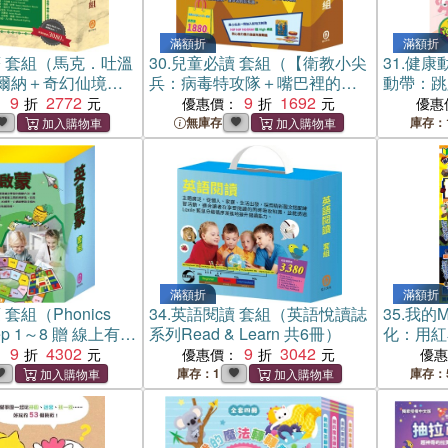
滿額折
滿額折
 套組（馬克．吐溫
30.
兒童必讀 套組（【衛教小尖
31.
健康動
爾納＋奇幻仙境＋
兵：病毒特攻隊＋嘴巴裡的戰
動帶：跳
勇敢女孩＋魯德亞
9
2772
爭＋勇闖流感疫異世界＋過敏
9
1692
包》
：
優惠價：
優惠
）
大魔王】＋【HIP HIP
無庫存
庫存：
HOORAY桌遊】）
滿額折
滿額折
套組（Phonics
34.
英語閱讀 套組（英語悅讀誌
35.
我的M
Step 1～8 贈 線上有聲
系列Read & Learn 共6冊）
化：用紅
9
4302
9
3042
置、程式
：
優惠價：
優
庫存：1
庫存：