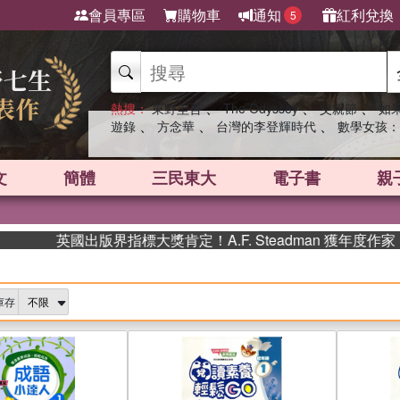
會員專區
購物車
通知
紅利兌換
5
、
、
、
熱搜：
東野圭吾
The Odyssey
父親節
如
、
、
、
遊錄
方念華
台灣的李登輝時代
數學女孩：
文
簡體
三民東大
電子書
親
出版界指標大獎肯定！A.F. Steadman 獲年度作家，《史
庫存