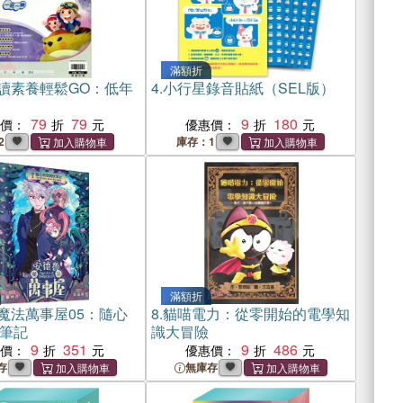
滿額折
讀素養輕鬆GO：低年
4.
小行星錄音貼紙（SEL版）
79
79
9
180
惠價：
優惠價：
2
庫存：1
滿額折
魔法萬事屋05：隨心
8.
貓喵電力：從零開始的電學知
筆記
識大冒險
9
351
9
486
惠價：
優惠價：
存
無庫存