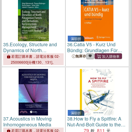
滿額折
35.
Ecology, Structure and
36.
Catia V5 - Kurz Und
Dynamics of North
Bündig: Grundlagen Für
Patagonian Forests and
Einsteiger
無庫存
若需訂購本書，請電洽客服 02-
Derivations for Ecosystem
25006600[分機130、131]。
Management: A
Transhemispheric,
Transdisciplinary Approach
滿額折
37.
Acoustics in Moving
38.
How to Fly a Spitfire: A
Inhomogeneous Media
Nut-And-Bolt Guide to the
World's Greatest Aircraft
79
811
若需訂購本書，請電洽客服 02-