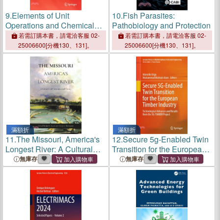
9.
Elements of Unit
10.
Fish Parasites:
Operations and Chemical
Pathobiology and Protection
Reactors
若需訂購本書，請電洽客服 02-
若需訂購本書，請電洽客服 02-
25006600[分機130、131]。
25006600[分機130、131]。
滿額折
滿額折
11.
The Missouri, America's
12.
Secure 5g-Enabled Twin
Longest River: A Cultural
Transition for the European
and Environmental History
Timber Industry:
無庫存
無庫存
Technological Advances
and Results from the 5g-
Timber Project