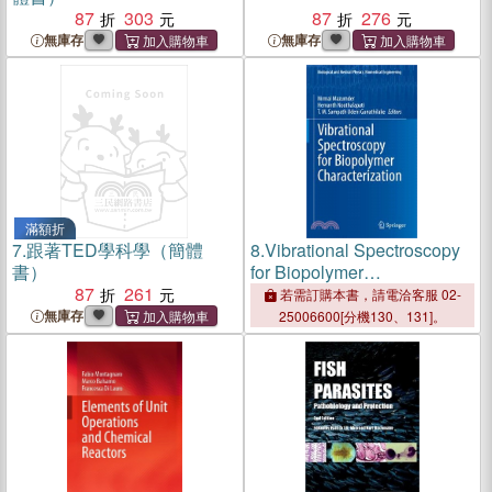
87
303
87
276
無庫存
無庫存
滿額折
7.
跟著TED學科學（簡體
8.
Vibrational Spectroscopy
書）
for Biopolymer
87
261
Characterization
若需訂購本書，請電洽客服 02-
無庫存
25006600[分機130、131]。