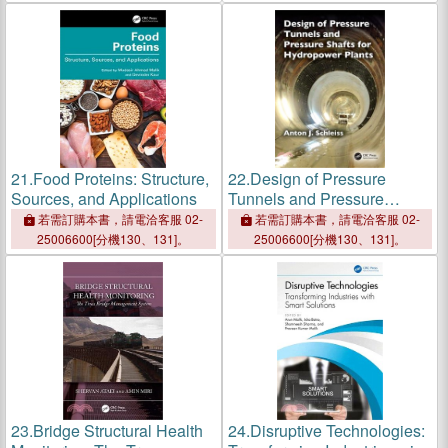
21.
Food Proteins: Structure,
22.
Design of Pressure
Sources, and Applications
Tunnels and Pressure
Shafts for Hydropower
若需訂購本書，請電洽客服 02-
若需訂購本書，請電洽客服 02-
Plants
25006600[分機130、131]。
25006600[分機130、131]。
23.
Bridge Structural Health
24.
Disruptive Technologies: