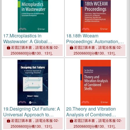
17.
Microplastics in
18.
18th Wceam
Wastewater: A Global
Proceedings: Automation,
Perspective on
Digital Transformation,
若需訂購本書，請電洽客服 02-
若需訂購本書，請電洽客服 02-
Implementing Sustainable
Industry 4.0, and Beyond:
25006600[分機130、131]。
25006600[分機130、131]。
Development
Engineering, Operation and
Management of Engineering
Assets and
19.
Designing Out Failure: A
20.
Theory and Vibration
Universal Approach to
Analysis of Combined
Engineering Reliability
Shells
若需訂購本書，請電洽客服 02-
若需訂購本書，請電洽客服 02-
25006600[分機130、131]。
25006600[分機130、131]。