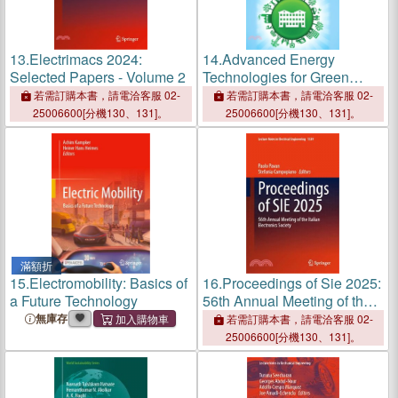
13.
Electrimacs 2024:
14.
Advanced Energy
Selected Papers - Volume 2
Technologies for Green
Buildings
若需訂購本書，請電洽客服 02-
若需訂購本書，請電洽客服 02-
25006600[分機130、131]。
25006600[分機130、131]。
滿額折
15.
Electromobility: Basics of
16.
Proceedings of Sie 2025:
a Future Technology
56th Annual Meeting of the
Italian Electronics Society
無庫存
若需訂購本書，請電洽客服 02-
25006600[分機130、131]。