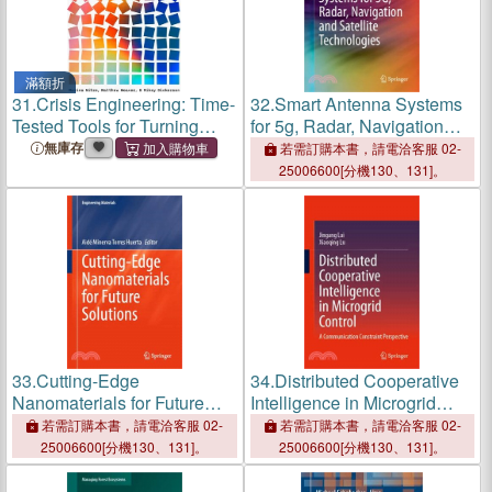
滿額折
31.
Crisis Engineering: Time-
32.
Smart Antenna Systems
Tested Tools for Turning
for 5g, Radar, Navigation
Chaos Into Clarity
and Satellite Technologies
無庫存
若需訂購本書，請電洽客服 02-
25006600[分機130、131]。
33.
Cutting-Edge
34.
Distributed Cooperative
Nanomaterials for Future
Intelligence in Microgrid
Solutions
Control: A Communication
若需訂購本書，請電洽客服 02-
若需訂購本書，請電洽客服 02-
Constraint Perspective
25006600[分機130、131]。
25006600[分機130、131]。