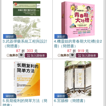
滿額折
滿額折
3.
武器彈藥系統工程與設計
4.
機靈姐的青春期大吐槽(全2
（簡體書）
冊)（簡體書）
87
303
87
919
無庫存
無庫存
滿額折
滿額折
5.
長期複利的簡單方法（簡
6.
宮牆柳（簡體書）
體書）