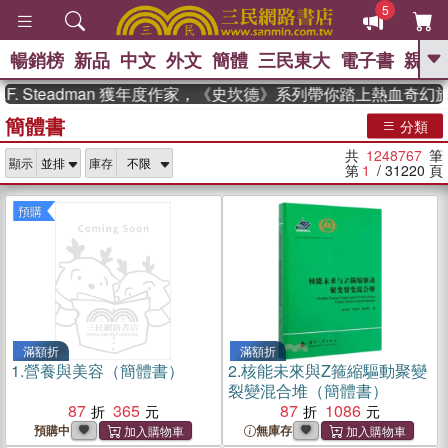
5
暢銷榜
新品
中文
外文
簡體
三民東大
電子書
親子
GO
eadman 獲年度作家，《史坎德》系列帶你踏上熱血奇幻旅程
簡體書
、
熱搜：
東野圭吾
高希均教授回憶錄
分類
、
、
、
The Odyssey
父親節
如果歷
共
1248767
筆
、
、
顯示
庫存
史是一群喵
暑期推薦
國際布克
第
1
/ 31220
頁
、
、
獎 臺灣漫遊錄
方念華
台灣的李
、
、
登輝時代
數學女孩：黎曼猜想
預購
偉大的迷走神經
滿額折
滿額折
1.
營養與美容（簡體書）
2.
核能未來與Z箍縮驅動聚變
裂變混合堆（簡體書）
87
365
87
1086
預購中
無庫存