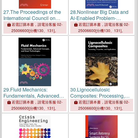
27.
The Proceedings of the
28.
Nonlinear Big Data and
International Council on
Ai-Enabled Problem-
Electrical Engineering
Solving: Transforming from a
若需訂購本書，請電洽客服 02-
若需訂購本書，請電洽客服 02-
Conference 2025(icee
Spreadsheet Society
25006600[分機130、131]。
25006600[分機130、131]。
2025): Volume II
29.
Fluid Mechanics:
30.
Lignocellulosic
Fundamentals, Advanced
Composites: Processing,
Concepts, and Smart
Properties, and Applications
若需訂購本書，請電洽客服 02-
若需訂購本書，請電洽客服 02-
Technologies
25006600[分機130、131]。
25006600[分機130、131]。