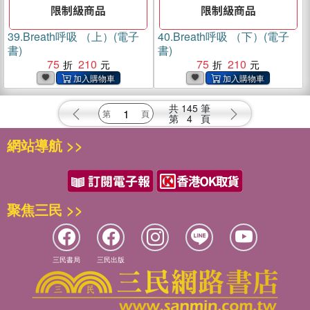
39.
Breath呼吸 （上）(電子
40.
Breath呼吸 （下）(電子
書)
書)
75
210
75
210
共
145
筆
第
4
頁
網站導航 >>
聚焦三民 >>
三民書局
三民出版