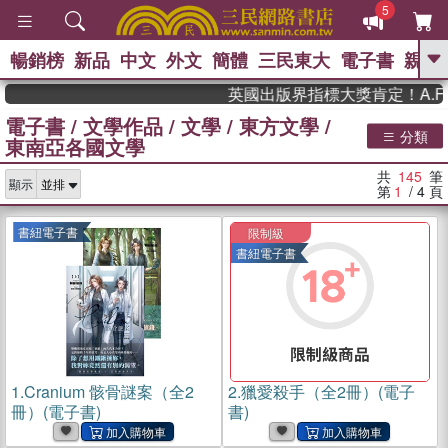
5
暢銷榜
新品
中文
外文
簡體
三民東大
電子書
親子
GO
英國出版界指標大獎肯定！A.F. St
電子書
/
文學作品
/
文學
/
東方文學
/
、
熱搜：
東野圭吾
高希均教授回憶錄
分類
東南亞各國文學
、
、
、
The Odyssey
父親節
花開錦
、
、
、
繡
暑期推薦
方念華
台灣的
共
145
筆
、
顯示
李登輝時代
數學女孩：黎曼猜想
第
1
/ 4
頁
、
、
偉大的迷走神經
如果歷史是一
、
群喵
臺灣漫遊錄
書紐電子書
限制級
書紐電子書
1.
Cranium 骸骨謎案（全2
2.
獵愛殺手（全2冊）(電子
冊）(電子書)
書)