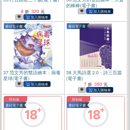
的棒棒(電子書)
8
320
書紐電子書
書紐電子書
37.
范文芳的雙語繪本：病毒
38.
大馬詩選 2.0：詩三百篇
星球(電子書)
(電子書)
7
350
限制級
限制級
書紐電子書
書紐電子書